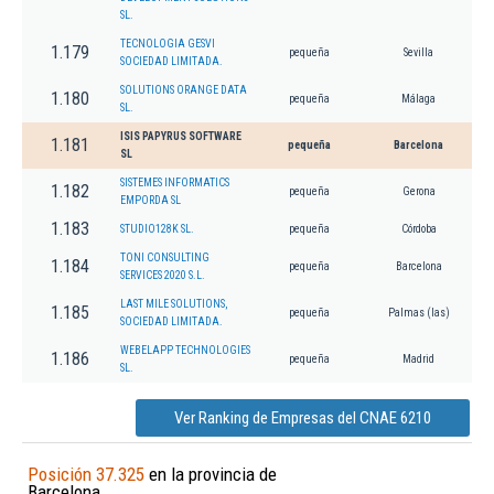
SL.
TECNOLOGIA GESVI
1.179
pequeña
Sevilla
SOCIEDAD LIMITADA.
SOLUTIONS ORANGE DATA
1.180
pequeña
Málaga
SL.
ISIS PAPYRUS SOFTWARE
1.181
pequeña
Barcelona
SL
SISTEMES INFORMATICS
1.182
pequeña
Gerona
EMPORDA SL
1.183
STUDIO128K SL.
pequeña
Córdoba
TONI CONSULTING
1.184
pequeña
Barcelona
SERVICES 2020 S.L.
LAST MILE SOLUTIONS,
1.185
pequeña
Palmas (las)
SOCIEDAD LIMITADA.
WEBELAPP TECHNOLOGIES
1.186
pequeña
Madrid
SL.
Ver Ranking de Empresas del CNAE 6210
Posición 37.325
en la provincia de
Barcelona