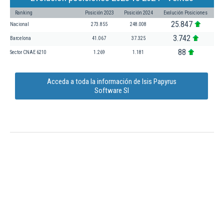
Ranking
Posición 2023
Posición 2024
Evolución Posiciones
25.847
Nacional
273.855
248.008
3.742
Barcelona
41.067
37.325
88
Sector CNAE 6210
1.269
1.181
Acceda a toda la información de Isis Papyrus
Software Sl