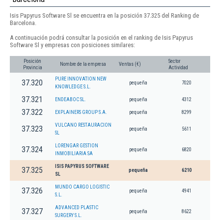
Isis Papyrus Software Sl se encuentra en la posición 37.325 del Ranking de
Barcelona.
A continuación podrá consultar la posición en el ranking de Isis Papyrus
Software Sl y empresas con posiciones similares:
Posición
Sector
Nombre de la empresa
Ventas (€)
Provincia
Actividad
PURE INNOVATION NEW
37.320
pequeña
7020
KNOWLEDGE S.L.
37.321
ENDEABOC SL.
pequeña
4312
37.322
EXPLAINERS GROUP S.A.
pequeña
8299
VULCANO RESTAURACION
37.323
pequeña
5611
SL
LORENGAR GESTION
37.324
pequeña
6820
INMOBILIARIA SA
ISIS PAPYRUS SOFTWARE
37.325
pequeña
6210
SL
MUNDO CARGO LOGISTIC
37.326
pequeña
4941
S.L.
ADVANCED PLASTIC
37.327
pequeña
8622
SURGERY S.L.