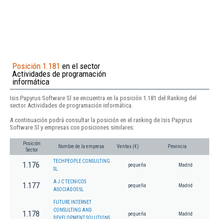
Posición 1.181
en el sector
Actividades de programación
informática
Isis Papyrus Software Sl se encuentra en la posición 1.181 del Ranking del
sector Actividades de programación informática.
A continuación podrá consultar la posición en el ranking de Isis Papyrus
Software Sl y empresas con posiciones similares:
Posición
Nombre de la empresa
Ventas (€)
Provincia
Sector
TECHPEOPLE CONSULTING
1.176
pequeña
Madrid
SL.
A J C TECNICOS
1.177
pequeña
Madrid
ASOCIADOS SL
FUTURE INTERNET
CONSULTING AND
1.178
pequeña
Madrid
DEVELOPMENT SOLUTIONS