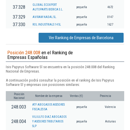
GLOBAL ECOXPERT
37.328
pequeña
4672
AUTOPARTS IBERICA S.L.
37.329
AVIRAM NADAL SL.
pequeña
0147
37.330
ROL INDUSTRIALS 14 SL
pequeña
1627
Ver Ranking de Empresas de Barcelona
Posición 248.008
en el Ranking de
Empresas Españolas
Isis Papyrus Software Sl se encuentra en la posición 248.008 del Ranking
Nacional de Empresas.
A continuación podrá consultar la posición en el ranking de Isis Papyrus
Software Sl y empresas con posiciones similares:
Posición
Nombre de la empresa
Ventas (€)
Provincia
Nacional
ATF ABOGADOS ASESORES
248.003
pequeña
Valencia
FISCALES SA
VILIULFO DIAZ ABOGADOS
248.004
Y ASESORES TRIBUTARIOS
pequeña
Asturias
SLP