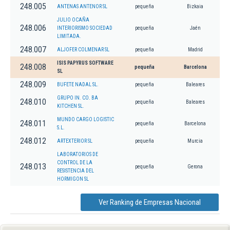
248.005
ANTENAS ANTENOR SL
pequeña
Bizkaia
JULIO OCAÑA
248.006
INTERIORISMO SOCIEDAD
pequeña
Jaén
LIMITADA.
248.007
ALJOFER COLMENAR SL
pequeña
Madrid
ISIS PAPYRUS SOFTWARE
248.008
pequeña
Barcelona
SL
248.009
BUFETE NADAL SL.
pequeña
Baleares
GRUPO IN. CO. BA
248.010
pequeña
Baleares
KITCHEN SL.
MUNDO CARGO LOGISTIC
248.011
pequeña
Barcelona
S.L.
248.012
ARTEXTERIOR SL
pequeña
Murcia
LABORATORIOS DE
CONTROL DE LA
248.013
pequeña
Gerona
RESISTENCIA DEL
HORMIGON SL
Ver Ranking de Empresas Nacional