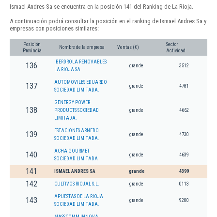
Ismael Andres Sa se encuentra en la posición 141 del Ranking de La Rioja.
A continuación podrá consultar la posición en el ranking de Ismael Andres Sa y
empresas con posiciones similares:
Posición
Sector
Nombre de la empresa
Ventas (€)
Provincia
Actividad
IBERDROLA RENOVABLES
136
grande
3512
LA RIOJA SA
AUTOMOVILES EDUARDO
137
grande
4781
SOCIEDAD LIMITADA.
GENERGY POWER
138
PRODUCTS SOCIEDAD
grande
4662
LIMITADA.
ESTACIONES ARNEDO
139
grande
4730
SOCIEDAD LIMITADA.
ACHA GOURMET
140
grande
4639
SOCIEDAD LIMITADA
141
ISMAEL ANDRES SA
grande
4399
142
CULTIVOS RIOJAL S.L.
grande
0113
APUESTAS DE LA RIOJA
143
grande
9200
SOCIEDAD LIMITADA.
MASSCOMM INNOVA