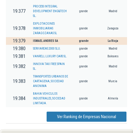
PROCESS INTEGRAL
19.377
DEVELOPMENT ENG&TECH
grande
Madrid
SL.
EXPLOTACIONES
19.378
INMOBILIARIAS
grande
Zaragoza
ZARAGOZANAS SL
19.379
ISMAEL ANDRES SA
grande
La Rioja
19.380
SERVIAREAS 2000 SLU.
grande
Madrid
19.381
VANRELL LUXURY CARS SL.
grande
Baleares
INNOVA TAX FREE SPAIN
19.382
grande
Madrid
SL.
TRANSPORTES URBANOS DE
19.383
CARTAGENA, SOCIEDAD
grande
Murcia
ANONIMA
BAHIA VEHICULOS
19.384
INDUSTRIALES, SOCIEDAD
grande
Almería
LIMITADA.
Ver Ranking de Empresas Nacional