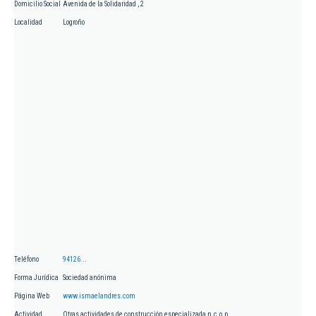
Domicilio Social
Avenida de la Solidaridad , 2
Localidad
Logroño
Teléfono
94126...
Forma Jurídica
Sociedad anónima
Página Web
www.ismaelandres.com
Actividad
Otras actividades de construcción especializada n.c.o.p.