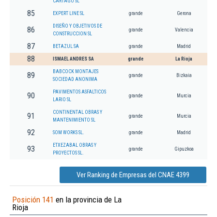
CARTAGO SL
85
EXPERT LINE SL
grande
Gerona
DISEÑO Y OBJETIVOS DE
86
grande
Valencia
CONSTRUCCION SL
87
BETAZUL SA
grande
Madrid
88
ISMAEL ANDRES SA
grande
La Rioja
BABCOCK MONTAJES
89
grande
Bizkaia
SOCIEDAD ANONIMA
PAVIMENTOS ASFALTICOS
90
grande
Murcia
LARIO SL
CONTINENTAL OBRAS Y
91
grande
Murcia
MANTENIMIENTO SL
92
SOM WORKS SL.
grande
Madrid
ETXEZABAL OBRAS Y
93
grande
Gipuzkoa
PROYECTOS SL.
Ver Ranking de Empresas del CNAE 4399
Posición 141
en la provincia de La
Rioja