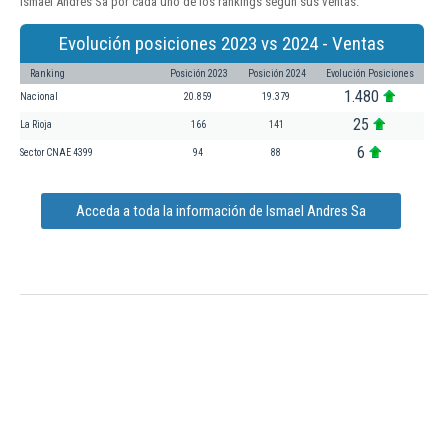
Ismael Andres Sa por cada uno de los rankings según sus ventas:
Evolución posiciones 2023 vs 2024 - Ventas
Ranking
Posición 2023
Posición 2024
Evolución Posiciones
1.480
Nacional
20.859
19.379
25
La Rioja
166
141
6
Sector CNAE 4399
94
88
Acceda a toda la información de Ismael Andres Sa