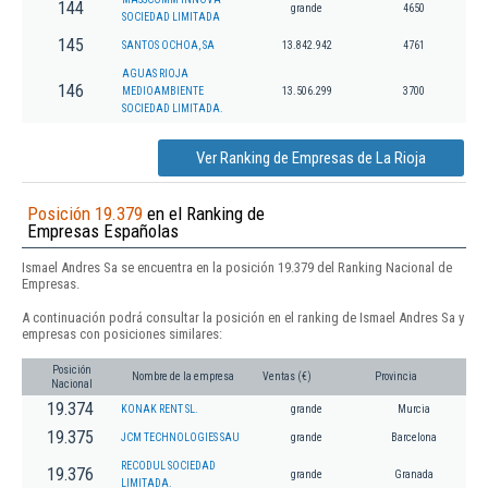
144
grande
4650
SOCIEDAD LIMITADA
145
SANTOS OCHOA, SA
13.842.942
4761
AGUAS RIOJA
146
MEDIOAMBIENTE
13.506.299
3700
SOCIEDAD LIMITADA.
Ver Ranking de Empresas de La Rioja
Posición 19.379
en el Ranking de
Empresas Españolas
Ismael Andres Sa se encuentra en la posición 19.379 del Ranking Nacional de
Empresas.
A continuación podrá consultar la posición en el ranking de Ismael Andres Sa y
empresas con posiciones similares:
Posición
Nombre de la empresa
Ventas (€)
Provincia
Nacional
19.374
KONAK RENT SL.
grande
Murcia
19.375
JCM TECHNOLOGIES SAU
grande
Barcelona
RECODUL SOCIEDAD
19.376
grande
Granada
LIMITADA.