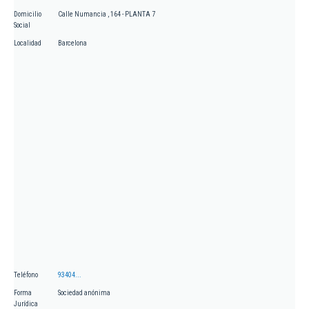
Domicilio
Calle Numancia , 164 - PLANTA 7
Social
Localidad
Barcelona
Teléfono
93404...
Forma
Sociedad anónima
Jurídica