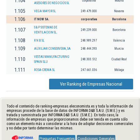
1.104
corporativa
Madrid
ASESORES DE NEGOCIOS SL
1.105
VEGA MAYOR SL
249.479.000
Navarra
1.106
IT NOW SA.
corporativa
Barcelona
S & P SISTEMAS DE
1.107
249.239.000
Barcelona
VENTILACION SL.
1.108
R N B SL
248.989.297
Valencia
1.109
AUXILIAR CONSERVERA, SA
248.444.393
Murcia
VESTAS MANUFACTURING
1.110
248.303.512
Ciudad Real
SPAIN SLU
1.111
ROSA-CREMA SL
247.661.036
Málaga
Ver Ranking de Empresas Nacional
Todo el contenido de ranking-empresas.eleconomista.es y toda la información de
empresas procede de la base de datos de INFORMA D&B S.A.U. (S.M.E.) y es
tratada y suministrada por INFORMA D&B S.A.U. (S.M.E.). En todo caso, la
información de empresas que proporcionamos debe ser tenida en cuenta sólo
como un elemento más a considerar a la hora de adoptar decisiones comerciales
y no debe por tanto determinar las mismas.
Preguntas Frecuentes
Condiciones Generales