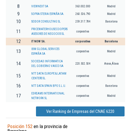
8
VIEWNEXT SA
363.002.000
Madrid
9
SOPRA STERIA ESPAÑA SA.
260.536.790
Madrid
10
SEIDOR CONSULTING SL
259.317.784
Barcelona
PRICEWATERHOUSECOOPERS
11
corporativa
Madrid
ASESORES DE NEGOCIOS SL
12
IT NOW SA.
corporativa
Barcelona
IBM GLOBAL SERVICES
13
corporativa
Madrid
ESPAÑA SA
SOCIEDAD INFORMATICA
14
220.502.504
Arava,Álava
DEL GOBIERNO VASCO SA
NTT DATA EUROPE & LATAM
15
corporativa
Madrid
CENTERS SL.
16
NTT DATA SPAIN BPO S.L.U.
corporativa
Barcelona
EDREAMS INTERNATIONAL
17
corporativa
Madrid
NETWORK SL
Ver Ranking de Empresas del CNAE 6220
Posición 152
en la provincia de