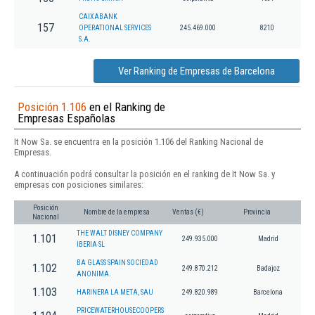
CAIXABANK
157
OPERATIONAL SERVICES
245.469.000
8210
S.A.
Ver Ranking de Empresas de Barcelona
Posición 1.106
en el Ranking de
Empresas Españolas
It Now Sa. se encuentra en la posición 1.106 del Ranking Nacional de
Empresas.
A continuación podrá consultar la posición en el ranking de It Now Sa. y
empresas con posiciones similares:
Posición
Nombre de la empresa
Ventas (€)
Provincia
Nacional
THE WALT DISNEY COMPANY
1.101
249.935.000
Madrid
IBERIA SL
BA GLASS SPAIN SOCIEDAD
1.102
249.870.212
Badajoz
ANONIMA.
1.103
HARINERA LA META, SAU
249.820.989
Barcelona
PRICEWATERHOUSECOOPERS