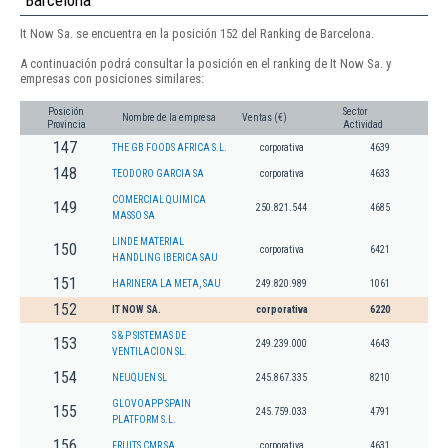
Barcelona
It Now Sa. se encuentra en la posición 152 del Ranking de Barcelona.
A continuación podrá consultar la posición en el ranking de It Now Sa. y
empresas con posiciones similares:
Posición
Sector
Nombre de la empresa
Ventas (€)
Provincia
Actividad
147
THE GB FOODS AFRICA S.L.
corporativa
4639
148
TEODORO GARCIA SA
corporativa
4633
COMERCIAL QUIMICA
149
250.821.544
4685
MASSO SA
LINDE MATERIAL
150
corporativa
6421
HANDLING IBERICA SAU
151
HARINERA LA META, SAU
249.820.989
1061
152
IT NOW SA.
corporativa
6220
S & P SISTEMAS DE
153
249.239.000
4643
VENTILACION SL.
154
NEUQUEN SL
245.867.335
8210
GLOVOAPP SPAIN
155
245.759.033
4791
PLATFORM S.L.
156
FRUITS CMR SA
corporativa
4631