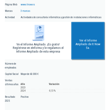
Página Web
www.itnow.es
Marcas
3 marcas
Actividad
Actividades de consultoría informática y gestión de instalaciones informáticas
Ver el Informe
Ampliado de It Now
Ve el Informe Ampliado. ¡Es gratis!
Regístrese en eInforma y le regalamos el
Sa.
Informe Ampliado de esta empresa
Número de
empleados
Capital Social
Mayor de 60.000 €
Ventas
Año
Variación
últimos años
2023
2024
-0,13 %
Resultado
Positivo
2025