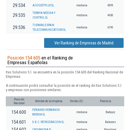
29.534
ACOGESTPLUS SL.
mediana
4399
TERMYA MEDIDA Y
29.535
mediana
4650
CONTROL SL
TI SPARKLE SPAIN
29.536
mediana
6190
TELECOMMUNICATIONS SL.
Ver Ranking de Empresas de Madrid
Posición 154.605
en el Ranking de
Empresas Españolas
Itas Solutions S.l. se encuentra en la posición 154.605 del Ranking Nacional de
Empresas.
A continuación podrá consultar la posición en el ranking de Itas Solutions S.l.
y empresas con posiciones similares:
Posición
Nombre de la empresa
Ventas (€)
Provincia
Nacional
PERIANES HERMANOS-
154.600
mediana
Badajoz
MERIDA SL
154.601
D.B.C. REFRIGERACION SL.
mediana
Baleares
154.602
CADIRAFINA SL
mediana
Barcelona