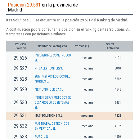
Posición 29.531
en la provincia de
Madrid
Itas Solutions S.l. se encuentra en la posición 29.531 del Ranking de Madrid.
A continuación podrá consultar la posición en el ranking de Itas Solutions S.l.
y empresas con posiciones similares:
Posición
Sector
Nombre de la empresa
Ventas (€)
Provincia
Actividad
INVERSIONES CONSTRUECO
29.526
mediana
4101
SL.
29.527
RH SALES HUNTERS SL
mediana
7810
SUMINISTROS EOLICOS DEL
29.528
mediana
3512
NORTE S.L.
29.529
NETTUNO IBERICA SL
mediana
4645
INGENIERIA Y METODOS DE
29.530
DESARROLLO DE SISTEMAS
mediana
6421
SL
29.531
ITAS SOLUTIONS S.L.
mediana
4222
MJS TRABAJOS TECNICOS
29.532
mediana
4102
EN VERTICAL SL.
29.533
PUROIL SL
mediana
4690