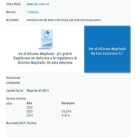
Otras Webs
www.itas.com.es
Marcas
1 marcas
Actividad
construcción de redes eléctricas y de telecomunicaciones
Ver el Informe Ampliado
de Itas Solutions S.l.
Ve el Informe Ampliado. ¡Es gratis!
Regístrese en eInforma y le regalamos el
Informe Ampliado de esta empresa
Número de
empleados
Capital Social
Mayor de 60.000 €
Ventas últimos
Año
Variación
años
2022
2023
-26,24 %
2024
-8,42 %
Resultado 2024
Positivo