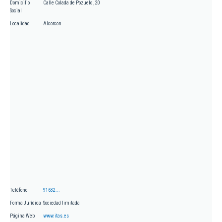
Domicilio
Calle Colada de Pozuelo , 20
Social
Localidad
Alcorcon
Teléfono
91632...
Forma Jurídica
Sociedad limitada
Página Web
www.itas.es