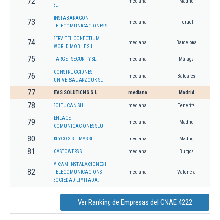
72
mediana
Madrid
SL
INSTABARAGON
73
mediana
Teruel
TELECOMUNICACIONES SL.
SERVITEL CONECTIUM
74
mediana
Barcelona
WORLD MOBILE S.L.
75
TARGET SECURITY SL.
mediana
Málaga
CONSTRUCCIONES
76
mediana
Baleares
UNIVERSAL ARZOUK SL
77
ITAS SOLUTIONS S.L.
mediana
Madrid
78
SOLTUCAN SLL
mediana
Tenerife
ENLACE
79
mediana
Madrid
COMUNICACIONES SLU
80
REYCO SISTEMAS SL
mediana
Madrid
81
CASTOWERS SL.
mediana
Burgos
VICAM INSTALACIONES I
82
TELECOMUNICACIONS
mediana
Valencia
SOCIEDAD LIMITADA.
Ver Ranking de Empresas del CNAE 4222