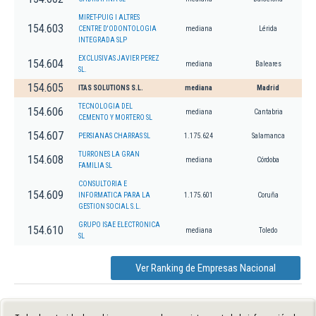
MIRET-PUIG I ALTRES
154.603
CENTRE D'ODONTOLOGIA
mediana
Lérida
INTEGRADA SLP
EXCLUSIVAS JAVIER PEREZ
154.604
mediana
Baleares
SL.
154.605
ITAS SOLUTIONS S.L.
mediana
Madrid
TECNOLOGIA DEL
154.606
mediana
Cantabria
CEMENTO Y MORTERO SL
154.607
PERSIANAS CHARRAS SL
1.175.624
Salamanca
TURRONES LA GRAN
154.608
mediana
Córdoba
FAMILIA SL
CONSULTORIA E
154.609
INFORMATICA PARA LA
1.175.601
Coruña
GESTION SOCIAL S.L.
GRUPO ISAE ELECTRONICA
154.610
mediana
Toledo
SL
Ver Ranking de Empresas Nacional