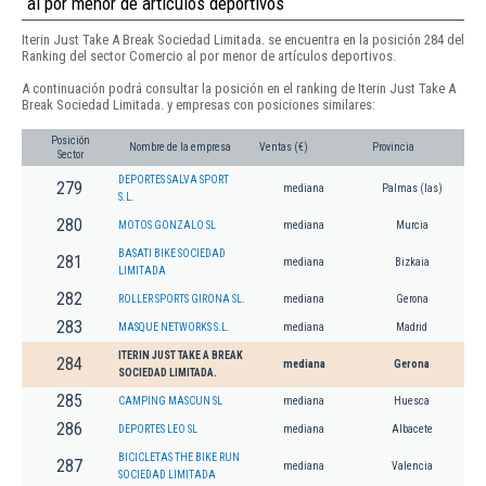
al por menor de artículos deportivos
Iterin Just Take A Break Sociedad Limitada. se encuentra en la posición 284 del
Ranking del sector Comercio al por menor de artículos deportivos.
A continuación podrá consultar la posición en el ranking de Iterin Just Take A
Break Sociedad Limitada. y empresas con posiciones similares:
Posición
Nombre de la empresa
Ventas (€)
Provincia
Sector
DEPORTES SALVA SPORT
279
mediana
Palmas (las)
S.L.
280
MOTOS GONZALO SL
mediana
Murcia
BASATI BIKE SOCIEDAD
281
mediana
Bizkaia
LIMITADA
282
ROLLER SPORTS GIRONA SL.
mediana
Gerona
283
MASQUE NETWORKS S.L.
mediana
Madrid
ITERIN JUST TAKE A BREAK
284
mediana
Gerona
SOCIEDAD LIMITADA.
285
CAMPING MASCUN SL
mediana
Huesca
286
DEPORTES LEO SL
mediana
Albacete
BICICLETAS THE BIKE RUN
287
mediana
Valencia
SOCIEDAD LIMITADA