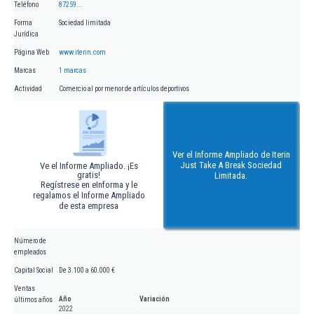
Teléfono
87259...
Forma
Sociedad limitada
Jurídica
Página Web
www.iterin.com
Marcas
1 marcas
Actividad
Comercio al por menor de artículos deportivos
Ver el Informe Ampliado de Iterin
Just Take A Break Sociedad
Ve el Informe Ampliado. ¡Es
gratis!
Limitada.
Regístrese en eInforma y le
regalamos el Informe Ampliado
de esta empresa
Número de
empleados
Capital Social
De 3.100 a 60.000 €
Ventas
Año
Variación
últimos años
2022