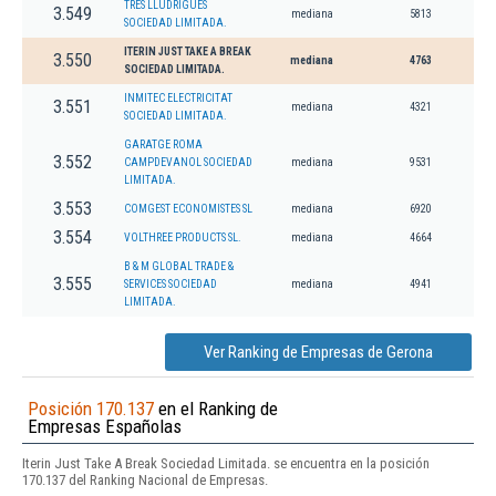
TRES LLUDRIGUES
3.549
mediana
5813
SOCIEDAD LIMITADA.
ITERIN JUST TAKE A BREAK
3.550
mediana
4763
SOCIEDAD LIMITADA.
INMITEC ELECTRICITAT
3.551
mediana
4321
SOCIEDAD LIMITADA.
GARATGE ROMA
3.552
CAMPDEVANOL SOCIEDAD
mediana
9531
LIMITADA.
3.553
COMGEST ECONOMISTES SL
mediana
6920
3.554
VOLTHREE PRODUCTS SL.
mediana
4664
B & M GLOBAL TRADE &
3.555
SERVICES SOCIEDAD
mediana
4941
LIMITADA.
Ver Ranking de Empresas de Gerona
Posición 170.137
en el Ranking de
Empresas Españolas
Iterin Just Take A Break Sociedad Limitada. se encuentra en la posición
170.137 del Ranking Nacional de Empresas.