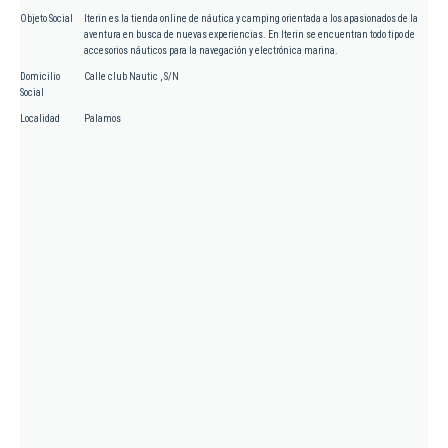
Objeto Social
Iterin es la tienda online de náutica y camping orientada a los apasionados de la
aventura en busca de nuevas experiencias. En Iterin se encuentran todo tipo de
accesorios náuticos para la navegación y electrónica marina.
Domicilio
Calle club Nautic , S/N
Social
Localidad
Palamos