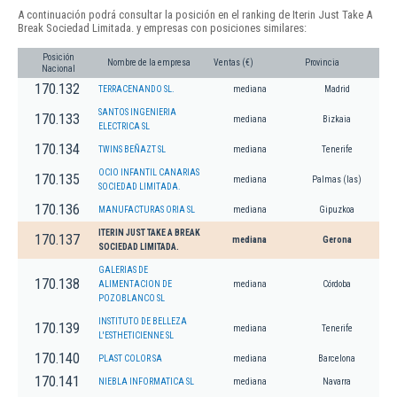
A continuación podrá consultar la posición en el ranking de Iterin Just Take A
Break Sociedad Limitada. y empresas con posiciones similares:
Posición
Nombre de la empresa
Ventas (€)
Provincia
Nacional
170.132
TERRACENANDO SL.
mediana
Madrid
SANTOS INGENIERIA
170.133
mediana
Bizkaia
ELECTRICA SL
170.134
TWINS BEÑAZT SL
mediana
Tenerife
OCIO INFANTIL CANARIAS
170.135
mediana
Palmas (las)
SOCIEDAD LIMITADA.
170.136
MANUFACTURAS ORIA SL
mediana
Gipuzkoa
ITERIN JUST TAKE A BREAK
170.137
mediana
Gerona
SOCIEDAD LIMITADA.
GALERIAS DE
170.138
ALIMENTACION DE
mediana
Córdoba
POZOBLANCO SL
INSTITUTO DE BELLEZA
170.139
mediana
Tenerife
L'ESTHETICIENNE SL
170.140
PLAST COLOR SA
mediana
Barcelona
170.141
NIEBLA INFORMATICA SL
mediana
Navarra