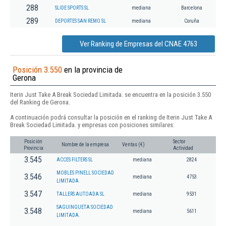
288
SLIDE SPORTS SL
mediana
Barcelona
289
DEPORTES SAN REMO SL
mediana
Coruña
Ver Ranking de Empresas del CNAE 4763
Posición 3.550
en la provincia de
Gerona
Iterin Just Take A Break Sociedad Limitada. se encuentra en la posición 3.550
del Ranking de Gerona.
A continuación podrá consultar la posición en el ranking de Iterin Just Take A
Break Sociedad Limitada. y empresas con posiciones similares:
Posición
Sector
Nombre de la empresa
Ventas (€)
Provincia
Actividad
3.545
ACCES FILTERS SL
mediana
2824
MOBLES PINELL SOCIEDAD
3.546
mediana
4753
LIMITADA
3.547
TALLERS AUTOADA SL
mediana
9531
SAGUINGUETA SOCIEDAD
3.548
mediana
5611
LIMITADA.