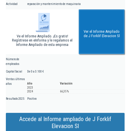
Actividad
reparación y mantenimiento de maquinaria
Ver el Informe Ampliado
de J Forklif Elevacion Sl
Ve el Informe Ampliado. ¡Es gratis!
Regístrese en eInforma y le regalamos el
Informe Ampliado de esta empresa
Número de
empleados
Capital Social
De 0 a 3.100 €
Ventas últimos
Año
Variación
años
2023
2024
66,35 %
Resultado 2025
Positivo
Accede al Informe ampliado de J Forklif
Elevacion Sl