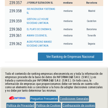
239.357
J FORKLIF ELEVACION SL
mediana
Barcelona
ISIS INGENIERIA Y SISTEMAS
239.358
mediana
Madrid
SL
GESTION LUZ HOUSE
239.359
mediana
Castellon
SOCIEDAD LIMITADA.
239.360
EL PLATO DE CINEMA SL
mediana
Barcelona
239.361
AMANI COUSINE SL.
mediana
Tenerife
AGRO-PORCINO MANSO
239.362
mediana
Segovia
SOCIEDAD LIMITADA.
Ver Ranking de Empresas Nacional
Todo el contenido de ranking-empresas.eleconomista.es y toda la información de
empresas procede de la base de datos de INFORMA D&B S.A.U. (S.M.E.) y es
tratada y suministrada por INFORMA D&B S.A.U. (S.M.E.). En todo caso, la
información de empresas que proporcionamos debe ser tenida en cuenta sólo
como un elemento más a considerar a la hora de adoptar decisiones comerciales
y no debe por tanto determinar las mismas.
Preguntas Frecuentes
Condiciones Generales
Política de Privacidad
Política de Cookies
Configuración de cookies