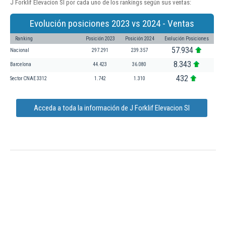
J Forklif Elevacion Sl por cada uno de los rankings según sus ventas:
Evolución posiciones 2023 vs 2024 - Ventas
Ranking
Posición 2023
Posición 2024
Evolución Posiciones
57.934
Nacional
297.291
239.357
8.343
Barcelona
44.423
36.080
432
Sector CNAE 3312
1.742
1.310
Acceda a toda la información de J Forklif Elevacion Sl