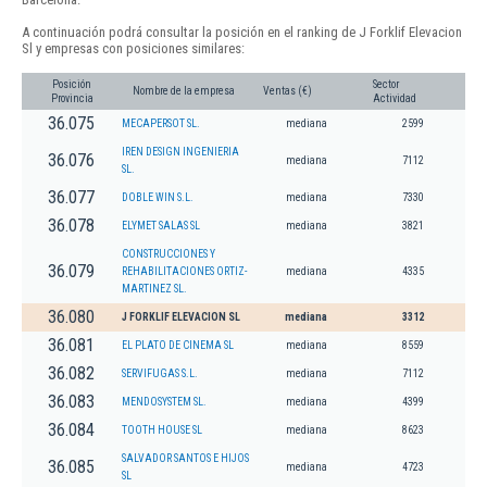
A continuación podrá consultar la posición en el ranking de J Forklif Elevacion
Sl y empresas con posiciones similares:
Posición
Sector
Nombre de la empresa
Ventas (€)
Provincia
Actividad
36.075
MECAPERSOT SL.
mediana
2599
IREN DESIGN INGENIERIA
36.076
mediana
7112
SL.
36.077
DOBLE WIN S.L.
mediana
7330
36.078
ELYMET SALAS SL
mediana
3821
CONSTRUCCIONES Y
36.079
REHABILITACIONES ORTIZ-
mediana
4335
MARTINEZ SL.
36.080
J FORKLIF ELEVACION SL
mediana
3312
36.081
EL PLATO DE CINEMA SL
mediana
8559
36.082
SERVIFUGAS S.L.
mediana
7112
36.083
MENDOSYSTEM SL.
mediana
4399
36.084
TOOTH HOUSE SL
mediana
8623
SALVADOR SANTOS E HIJOS
36.085
mediana
4723
SL