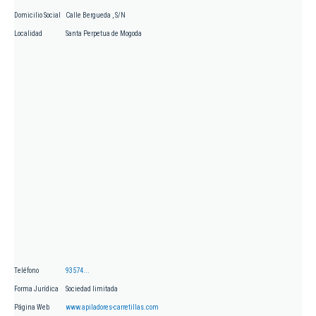
Domicilio Social
Calle Bergueda , S/N
Localidad
Santa Perpetua de Mogoda
Teléfono
93574...
Forma Jurídica
Sociedad limitada
Página Web
www.apiladores-carretillas.com