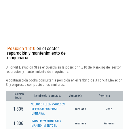
Posición 1.310
en el sector
reparación y mantenimiento de
maquinaria
J Forklif Elevacion Sl se encuentra en la posición 1.310 del Ranking del sector
reparación y mantenimiento de maquinaria.
A continuación podrá consultar la posición en el ranking de J Forklif Elevacion
Sl y empresas con posiciones similares:
Posición
Nombre de la empresa
Ventas (€)
Provincia
Sector
SOLUCIONES EN PROCESOS
1.305
DE PESAJE SOCIEDAD
mediana
Jaén
LIMITADA.
BARSILMYM MONTAJE Y
1.306
mediana
Asturias
MANTENIMIENTO SL.