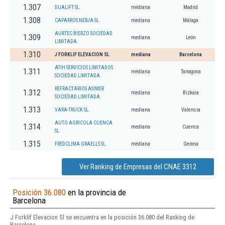
1.307
DUALIFT SL.
mediana
Madrid
1.308
CAPARROS NERJA SL
mediana
Málaga
AURTEC BIERZO SOCIEDAD
1.309
mediana
León
LIMITADA.
1.310
J FORKLIF ELEVACION SL
mediana
Barcelona
ATIH SERVICIOS LIMITADOS
1.311
mediana
Tarragona
SOCIEDAD LIMITADA.
REFRACTARIOS ASIMER
1.312
mediana
Bizkaia
SOCIEDAD LIMITADA.
1.313
VARA-TRUCK SL.
mediana
Valencia
AUTO AGRICOLA CUENCA
1.314
mediana
Cuenca
SL.
1.315
FREDCLIMA GRAELLS SL.
mediana
Gerona
Ver Ranking de Empresas del CNAE 3312
Posición 36.080
en la provincia de
Barcelona
J Forklif Elevacion Sl se encuentra en la posición 36.080 del Ranking de
Barcelona.