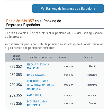
Ver Ranking de Empresas de Barcelona
Posición 239.357
en el Ranking de
Empresas Españolas
J Forklif Elevacion Sl se encuentra en la posición 239.357 del Ranking Nacional
de Empresas.
A continuación podrá consultar la posición en el ranking de J Forklif Elevacion
Sl y empresas con posiciones similares:
Posición
Nombre de la empresa
Ventas (€)
Provincia
Nacional
SERCASA ASISTENCIA
239.352
mediana
Madrid
SEGUROS SL
239.353
ELYMET SALAS SL
mediana
Barcelona
CONSTRUCCIONES Y
239.354
REHABILITACIONES ORTIZ-
mediana
Barcelona
MARTINEZ SL.
239.355
AVES ORTIZ SL
mediana
Valencia
ECOSERVEIS URBANS
239.356
mediana
Gerona
FIGUERES S.L.