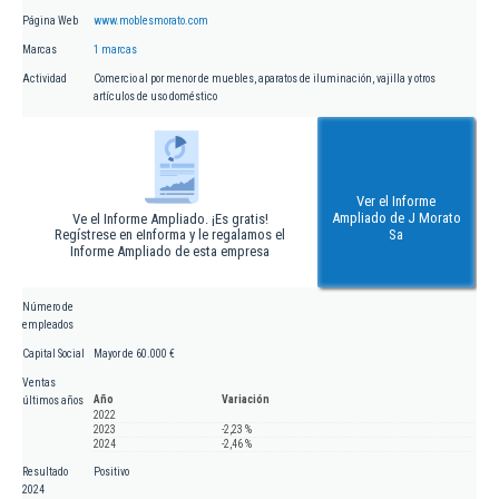
Página Web
www.moblesmorato.com
Marcas
1 marcas
Actividad
Comercio al por menor de muebles, aparatos de iluminación, vajilla y otros
artículos de uso doméstico
Ver el Informe
Ampliado de J Morato
Ve el Informe Ampliado. ¡Es gratis!
Regístrese en eInforma y le regalamos el
Sa
Informe Ampliado de esta empresa
Número de
empleados
Capital Social
Mayor de 60.000 €
Ventas
Año
Variación
últimos años
2022
2023
-2,23 %
2024
-2,46 %
Resultado
Positivo
2024