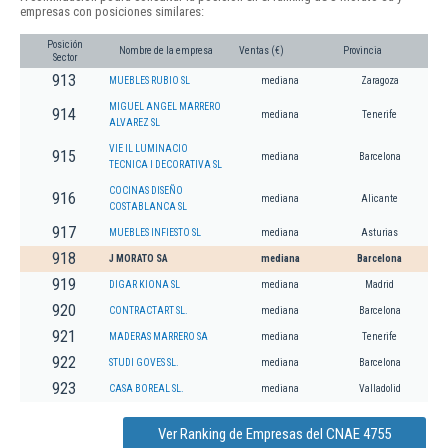
empresas con posiciones similares:
Posición
Nombre de la empresa
Ventas (€)
Provincia
Sector
913
MUEBLES RUBIO SL
mediana
Zaragoza
MIGUEL ANGEL MARRERO
914
mediana
Tenerife
ALVAREZ SL
VIE IL LUMINACIO
915
mediana
Barcelona
TECNICA I DECORATIVA SL
COCINAS DISEÑO
916
mediana
Alicante
COSTABLANCA SL
917
MUEBLES INFIESTO SL
mediana
Asturias
918
J MORATO SA
mediana
Barcelona
919
DIGAR KIONA SL
mediana
Madrid
920
CONTRACTART SL.
mediana
Barcelona
921
MADERAS MARRERO SA
mediana
Tenerife
922
STUDI GOVES SL.
mediana
Barcelona
923
CASA BOREAL SL.
mediana
Valladolid
Ver Ranking de Empresas del CNAE 4755