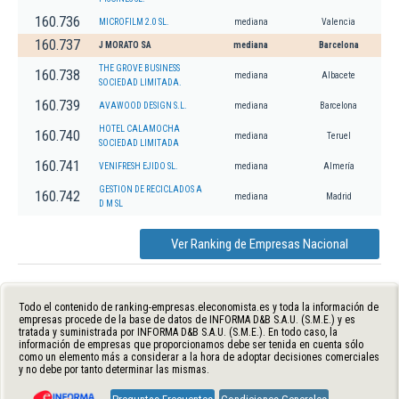
160.736
MICROFILM 2.0 SL.
mediana
Valencia
160.737
J MORATO SA
mediana
Barcelona
THE GROVE BUSINESS
160.738
mediana
Albacete
SOCIEDAD LIMITADA.
160.739
AVAWOOD DESIGN S.L.
mediana
Barcelona
HOTEL CALAMOCHA
160.740
mediana
Teruel
SOCIEDAD LIMITADA
160.741
VENIFRESH EJIDO SL.
mediana
Almería
GESTION DE RECICLADOS A
160.742
mediana
Madrid
D M SL
Ver Ranking de Empresas Nacional
Todo el contenido de ranking-empresas.eleconomista.es y toda la información de
empresas procede de la base de datos de INFORMA D&B S.A.U. (S.M.E.) y es
tratada y suministrada por INFORMA D&B S.A.U. (S.M.E.). En todo caso, la
información de empresas que proporcionamos debe ser tenida en cuenta sólo
como un elemento más a considerar a la hora de adoptar decisiones comerciales
y no debe por tanto determinar las mismas.