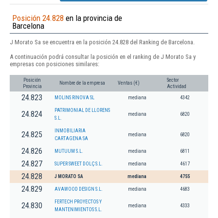
Posición 24.828
en la provincia de
Barcelona
J Morato Sa se encuentra en la posición 24.828 del Ranking de Barcelona.
A continuación podrá consultar la posición en el ranking de J Morato Sa y
empresas con posiciones similares:
Posición
Sector
Nombre de la empresa
Ventas (€)
Provincia
Actividad
24.823
MOLINS RINOVA SL
mediana
4342
PATRIMONIAL DE LLORENS
24.824
mediana
6820
S.L.
INMOBILIARIA
24.825
mediana
6820
CARTAGENA SA
24.826
MUTUUM S.L.
mediana
6811
24.827
SUPER SWEET DOLÇ S.L.
mediana
4617
24.828
J MORATO SA
mediana
4755
24.829
AVAWOOD DESIGN S.L.
mediana
4683
FERTECH PROYECTOS Y
24.830
mediana
4333
MANTENIMIENTOS S.L.