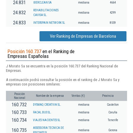
24.831
IBERCLEAN SA
mediana
4664
REHABILITACIONES
24.832
mediana
4299
CAVISA SL.
24.833
INTERSPAIN NETWORK SL
mediana
8559
Ver Ranking de Empresas de Barcelona
Posición 160.737
en el Ranking de
Empresas Españolas
J Morato Sa se encuentra en la posición 160.737 del Ranking Nacional de
Empresas.
A continuación podrá consultar la posición en el ranking de J Morato Sa y
empresas con posiciones similares:
Posición
Nombre de la empresa
Ventas (€)
Provincia
Nacional
160.732
DYSMAQ CREATIVA SL.
mediana
Castellon
160.733
FACAL BUS SL.
mediana
Coruña
160.734
VIAJES NACIENTES SL
mediana
Tenerife
ASSESSORIA TECNICA DE
160.735
mediana
Gerona
PISCINES SL.