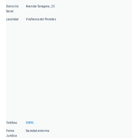
Domicilio
Avenida Tarragona , 25
Social
Localidad
Vilafranca del Penedes
Teléfono
93890...
Forma
Sociedad anónima
Jurídica