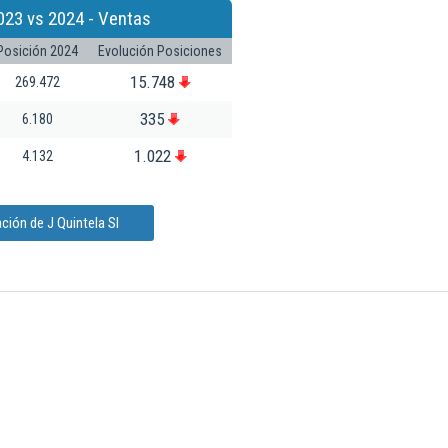
023 vs 2024 - Ventas
Posición 2024
Evolución Posiciones
15.748
269.472
335
6.180
1.022
4.132
ción de J Quintela Sl