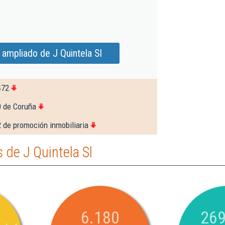
 ampliado de J Quintela Sl
472
0 de Coruña
 de promoción inmobiliaria
de J Quintela Sl
6.180
269