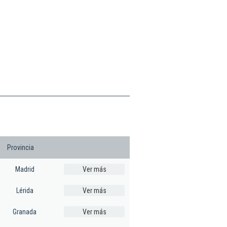
Provincia
Madrid
Ver más
Lérida
Ver más
Granada
Ver más