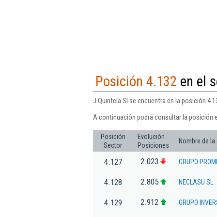
Posición 4.132
en el s
J Quintela Sl se encuentra en la posición 4.
A continuación podrá consultar la posición e
Posición
Evolución
Nombre de la
Sector
Posiciones
2.023
4.127
GRUPO PROME
2.805
4.128
NECLASU SL
2.912
4.129
GRUPO INVER