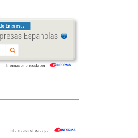
 de Empresas
mpresas Españolas
Información ofrecida por
Información ofrecida por