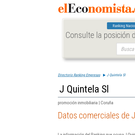
Ranking Nacio
Consulte la posición
Buscar:
Directorio Ranking Empresas
J Quintela Sl
J Quintela Sl
promoción inmobiliaria | Coruña
Datos comerciales de J
La información del Ranking que ocupa J Quin