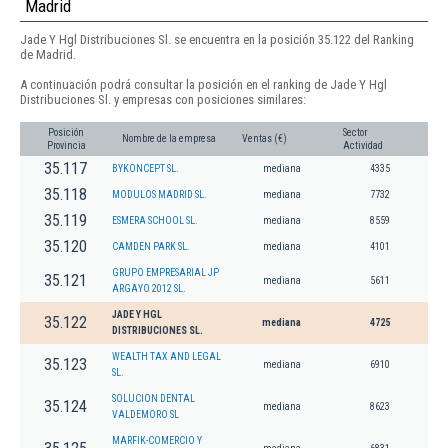
Madrid
Jade Y Hgl Distribuciones Sl. se encuentra en la posición 35.122 del Ranking
de Madrid.
A continuación podrá consultar la posición en el ranking de Jade Y Hgl
Distribuciones Sl. y empresas con posiciones similares:
Posición
Sector
Nombre de la empresa
Ventas (€)
Provincia
Actividad
35.117
BYKONCEPT SL.
mediana
4335
35.118
MODULOS MADRID SL.
mediana
7732
35.119
ESMERA SCHOOL SL.
mediana
8559
35.120
CAMDEN PARK SL.
mediana
4101
GRUPO EMPRESARIAL JP
35.121
mediana
5611
ARGAYO 2012 SL.
JADE Y HGL
35.122
mediana
4725
DISTRIBUCIONES SL.
WEALTH TAX AND LEGAL
35.123
mediana
6910
SL.
SOLUCION DENTAL
35.124
mediana
8623
VALDEMORO SL
MARFIK-COMERCIO Y