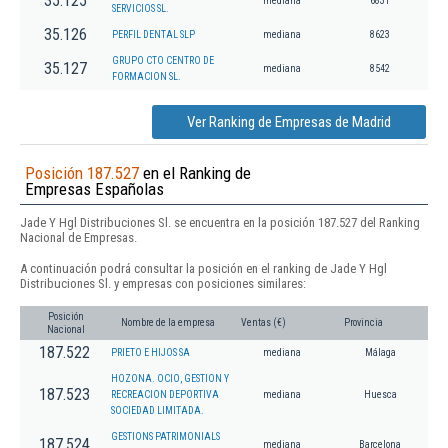
35.125
mediana
6831
SERVICIOS SL.
35.126
PERFIL DENTAL SLP
mediana
8623
GRUPO CTO CENTRO DE
35.127
mediana
8542
FORMACION SL.
Ver Ranking de Empresas de Madrid
Posición 187.527
en el Ranking de
Empresas Españolas
Jade Y Hgl Distribuciones Sl. se encuentra en la posición 187.527 del Ranking
Nacional de Empresas.
A continuación podrá consultar la posición en el ranking de Jade Y Hgl
Distribuciones Sl. y empresas con posiciones similares:
Posición
Nombre de la empresa
Ventas (€)
Provincia
Nacional
187.522
PRIETO E HIJOS SA
mediana
Málaga
HOZONA. OCIO, GESTION Y
187.523
RECREACION DEPORTIVA
mediana
Huesca
SOCIEDAD LIMITADA.
GESTIONS PATRIMONIALS
187.524
mediana
Barcelona