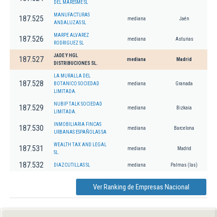
DEL MARESME SL
MANUFACTURAS
187.525
mediana
Jaén
ANDALUZAS SL
MARPE ALVAREZ
187.526
mediana
Asturias
RODRIGUEZ SL
JADE Y HGL
187.527
mediana
Madrid
DISTRIBUCIONES SL.
LA MURALLA DEL
187.528
BOTANICO SOCIEDAD
mediana
Granada
LIMITADA.
NUBIP TALK SOCIEDAD
187.529
mediana
Bizkaia
LIMITADA.
INMOBILIARIA FINCAS
187.530
mediana
Barcelona
URBANAS ESPAÑOLAS SA
WEALTH TAX AND LEGAL
187.531
mediana
Madrid
SL.
187.532
DIAZCUTILLAS SL
mediana
Palmas (las)
Ver Ranking de Empresas Nacional