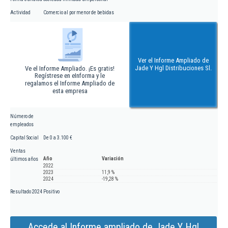
Actividad
Comercio al por menor de bebidas
Ver el Informe Ampliado de
Jade Y Hgl Distribuciones Sl.
Ve el Informe Ampliado. ¡Es gratis!
Regístrese en eInforma y le
regalamos el Informe Ampliado de
esta empresa
Número de
empleados
Capital Social
De 0 a 3.100 €
Ventas
Año
Variación
últimos años
2022
2023
11,9 %
2024
-19,28 %
Resultado 2024
Positivo
Accede al Informe ampliado de Jade Y Hgl