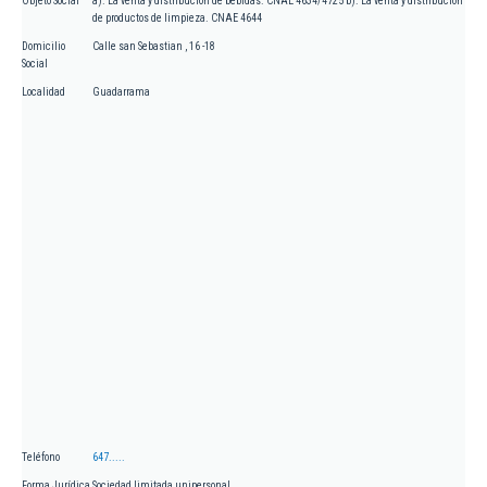
Objeto Social
a). La venta y distribución de bebidas. CNAE 4634/4725 b). La venta y distribución
de productos de limpieza. CNAE 4644
Domicilio
Calle san Sebastian , 16 -18
Social
Localidad
Guadarrama
Teléfono
647.....
Forma Jurídica
Sociedad limitada unipersonal