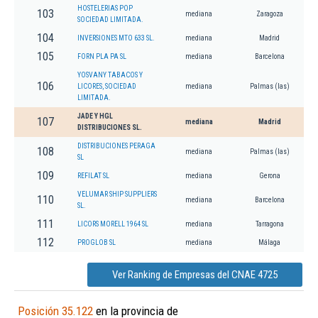
HOSTELERIAS POP
103
mediana
Zaragoza
SOCIEDAD LIMITADA.
104
INVERSIONES MTO 633 SL.
mediana
Madrid
105
FORN PLA PA SL
mediana
Barcelona
YOSVANY TABACOS Y
106
LICORES, SOCIEDAD
mediana
Palmas (las)
LIMITADA.
JADE Y HGL
107
mediana
Madrid
DISTRIBUCIONES SL.
DISTRIBUCIONES PERAGA
108
mediana
Palmas (las)
SL
109
REFILAT SL
mediana
Gerona
VELUMAR SHIP SUPPLIERS
110
mediana
Barcelona
SL.
111
LICORS MORELL 1964 SL
mediana
Tarragona
112
PROGLOB SL
mediana
Málaga
Ver Ranking de Empresas del CNAE 4725
Posición 35.122
en la provincia de