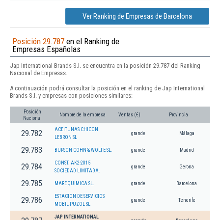
Ver Ranking de Empresas de Barcelona
Posición 29.787
en el Ranking de
Empresas Españolas
Jap International Brands S.l. se encuentra en la posición 29.787 del Ranking
Nacional de Empresas.
A continuación podrá consultar la posición en el ranking de Jap International
Brands S.l. y empresas con posiciones similares:
Posición
Nombre de la empresa
Ventas (€)
Provincia
Nacional
ACEITUNAS CHICON
29.782
grande
Málaga
LEBRON SL
29.783
BURSON COHN & WOLFE SL.
grande
Madrid
CONST. AK2-2015
29.784
grande
Gerona
SOCIEDAD LIMITADA.
29.785
MARE QUIMICA SL.
grande
Barcelona
ESTACION DE SERVICIOS
29.786
grande
Tenerife
MOBIL-PUZOL SL
JAP INTERNATIONAL