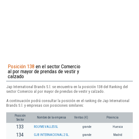
Posición 138
en el sector Comercio
al por mayor de prendas de vestir y
calzado
Jap International Brands S.l. se encuentra en la posición 138 del Ranking del
sector Comercio al por mayor de prendas de vestir y calzado.
A continuación podrá consultar la posición en el ranking de Jap International
Brands S.l. y empresas con posiciones similares:
Posición
Nombre de la empresa
Ventas (€)
Provincia
Sector
133
ROLYMS VALLES SL
grande
Huesca
134
GJB INTERNACIONAL 2 SL.
grande
Madrid