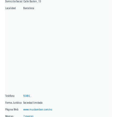
Domicilio Social
Calle Bailen , 13
Localidad
Barcelona
Teléfono
93486...
Forma Jurídica
Sociedad limitada
Página Web
www.musbombon.com/es
Marcas
7 marcas