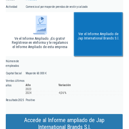
Actividad
Comercio al por mayor de prendas de vestir y calzado
Ver el Informe Ampliado de
Jap International Brands S.l.
Ve el Informe Ampliado. ¡Es gratis!
Regístrese en eInforma y le regalamos
el Informe Ampliado de esta empresa
Número de
empleados
Capital Social
Mayor de 60.000 €
Ventas últimos
Año
Variación
años
2023
2024
-4,06 %
Resultado 2025
Positivo
Accede al Informe ampliado de Jap
International Brands S.l.