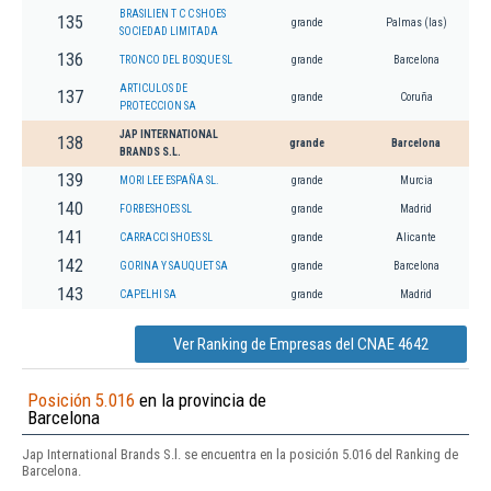
BRASILIEN T C C SHOES
135
grande
Palmas (las)
SOCIEDAD LIMITADA
136
TRONCO DEL BOSQUE SL
grande
Barcelona
ARTICULOS DE
137
grande
Coruña
PROTECCION SA
JAP INTERNATIONAL
138
grande
Barcelona
BRANDS S.L.
139
MORI LEE ESPAÑA SL.
grande
Murcia
140
FORBESHOES SL
grande
Madrid
141
CARRACCI SHOES SL
grande
Alicante
142
GORINA Y SAUQUET SA
grande
Barcelona
143
CAPELHI SA
grande
Madrid
Ver Ranking de Empresas del CNAE 4642
Posición 5.016
en la provincia de
Barcelona
Jap International Brands S.l. se encuentra en la posición 5.016 del Ranking de
Barcelona.