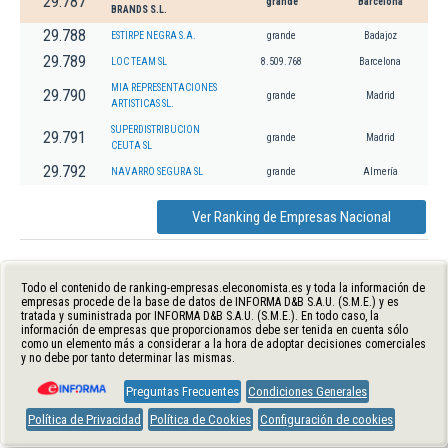
29.787
grande
Barcelona
BRANDS S.L.
29.788
ESTIRPE NEGRA S.A.
grande
Badajoz
29.789
LOC TEAM SL
8.509.768
Barcelona
MIA REPRESENTACIONES
29.790
grande
Madrid
ARTISTICAS SL.
SUPERDISTRIBUCION
29.791
grande
Madrid
CEUTA SL
29.792
NAVARRO SEGURA SL
grande
Almería
Ver Ranking de Empresas Nacional
Todo el contenido de ranking-empresas.eleconomista.es y toda la información de
empresas procede de la base de datos de INFORMA D&B S.A.U. (S.M.E.) y es
tratada y suministrada por INFORMA D&B S.A.U. (S.M.E.). En todo caso, la
información de empresas que proporcionamos debe ser tenida en cuenta sólo
como un elemento más a considerar a la hora de adoptar decisiones comerciales
y no debe por tanto determinar las mismas.
Preguntas Frecuentes
Condiciones Generales
Política de Privacidad
Política de Cookies
Configuración de cookies