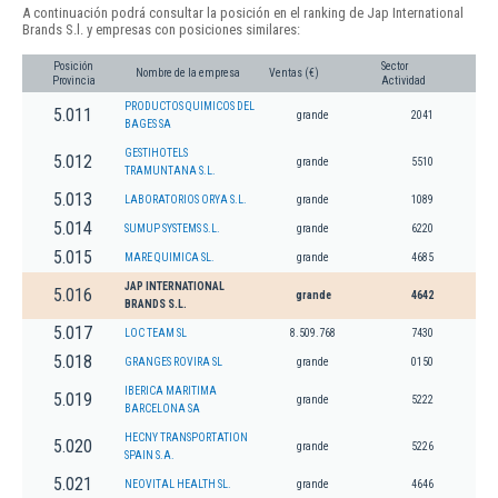
A continuación podrá consultar la posición en el ranking de Jap International
Brands S.l. y empresas con posiciones similares:
Posición
Sector
Nombre de la empresa
Ventas (€)
Provincia
Actividad
PRODUCTOS QUIMICOS DEL
5.011
grande
2041
BAGES SA
GESTIHOTELS
5.012
grande
5510
TRAMUNTANA S.L.
5.013
LABORATORIOS ORYA S.L.
grande
1089
5.014
SUMUP SYSTEMS S.L.
grande
6220
5.015
MARE QUIMICA SL.
grande
4685
JAP INTERNATIONAL
5.016
grande
4642
BRANDS S.L.
5.017
LOC TEAM SL
8.509.768
7430
5.018
GRANGES ROVIRA SL
grande
0150
IBERICA MARITIMA
5.019
grande
5222
BARCELONA SA
HECNY TRANSPORTATION
5.020
grande
5226
SPAIN S.A.
5.021
NEOVITAL HEALTH SL.
grande
4646