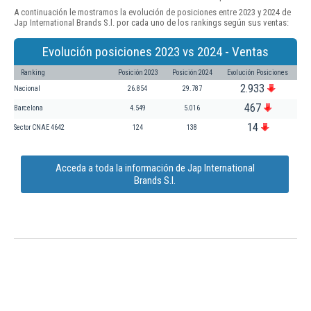
A continuación le mostramos la evolución de posiciones entre 2023 y 2024 de
Jap International Brands S.l. por cada uno de los rankings según sus ventas:
Evolución posiciones 2023 vs 2024 - Ventas
Ranking
Posición 2023
Posición 2024
Evolución Posiciones
2.933
Nacional
26.854
29.787
467
Barcelona
4.549
5.016
14
Sector CNAE 4642
124
138
Acceda a toda la información de Jap International
Brands S.l.