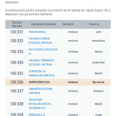
Empresas.
A continuación podrá consultar la posición en el ranking de Japan Espais Slu y
empresas con posiciones similares:
Posición
Nombre de la empresa
Ventas (€)
Provincia
Nacional
100.331
TRADIPJAEN SL
mediana
Jaén
FRUTERIA GORBEA
100.332
mediana
Arava,Álava
SOCIEDAD LIMITADA.
MULTICINES LA ESTACION
100.333
mediana
Madrid
SL
ORLANDO FERNANDEZ
100.334
mediana
Ciudad Real
SOCIEDAD LIMITADA.
COMERCIAL DE
100.335
mediana
Madrid
EMBALAJES GRIÑON SL
100.336
JAPAN ESPAIS SLU
mediana
Barcelona
AREAKEDR SOCIEDAD
100.337
mediana
Tarragona
LIMITADA
INDUSTRIAS
100.338
METALURGICAS DEL
mediana
Madrid
ENGRANAJE SL
100.339
SERANGRILL SL
mediana
Lérida