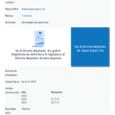
Jurídica
Página Web
www.japanespais.cat
Marcas
1 marcas
Actividad
Actividades de jardinería
Ver el Informe Ampliado
de Japan Espais Slu
Ve el Informe Ampliado. ¡Es gratis!
Regístrese en eInforma y le regalamos el
Informe Ampliado de esta empresa
Número de
empleados
Capital Social
De 0 a 3.100 €
Ventas
Año
Variación
últimos años
2022
2023
51,71 %
2024
42,71 %
Resultado
Positivo
2024