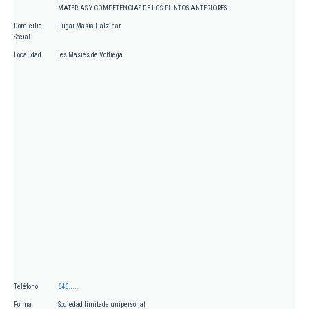
MATERIAS Y COMPETENCIAS DE LOS PUNTOS ANTERIORES.
Domicilio
Lugar Masia L'alzinar
Social
Localidad
les Masies de Voltrega
Teléfono
646.....
Forma
Sociedad limitada unipersonal