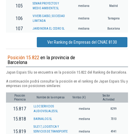
SEMAR PROYECTOS Y
105
mediana
Madrid
MEDIO AMBIENTE SL
VIVERS GASSO, SOCIEDAD
106
mediana
Tarragona
LIMITADA
107
JARDINERIA EL CEDRO SL
mediana
Barcelona
Ver Ranking de Empresas del CNAE 8130
Posición 15.822
en la provincia de
Barcelona
Japan Espais Slu se encuentra en la posición 15.822 del Ranking de Barcelona.
A continuación podrá consultar la posición en el ranking de Japan Espais Slu y
empresas con posiciones similares:
Posición
Sector
Nombre de la empresa
Ventas (€)
Provincia
Actividad
LLOC SERVICIOS
15.817
mediana
8299
AUDIOVISUALES SL
15.818
BARNALOG SL
mediana
7010
SILE17, LOGISTICA Y
15.819
SERVICIOS DE TRANSPORTE
mediana
4941