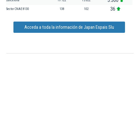
3.300
Barcelona
19.122
15.822
36
Sector CNAE 8130
138
102
Acceda a toda la información de Japan Espais Slu