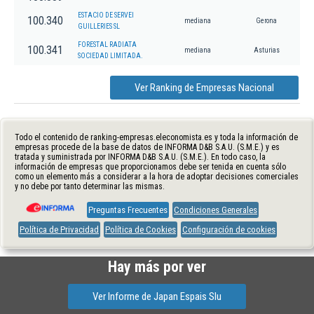
ESTACIO DE SERVEI
100.340
mediana
Gerona
GUILLERIES SL
FORESTAL RADIATA
100.341
mediana
Asturias
SOCIEDAD LIMITADA.
Ver Ranking de Empresas Nacional
Todo el contenido de ranking-empresas.eleconomista.es y toda la información de
empresas procede de la base de datos de INFORMA D&B S.A.U. (S.M.E.) y es
tratada y suministrada por INFORMA D&B S.A.U. (S.M.E.). En todo caso, la
información de empresas que proporcionamos debe ser tenida en cuenta sólo
como un elemento más a considerar a la hora de adoptar decisiones comerciales
y no debe por tanto determinar las mismas.
Preguntas Frecuentes
Condiciones Generales
Política de Privacidad
Política de Cookies
Configuración de cookies
Hay más por ver
Ver Informe de Japan Espais Slu