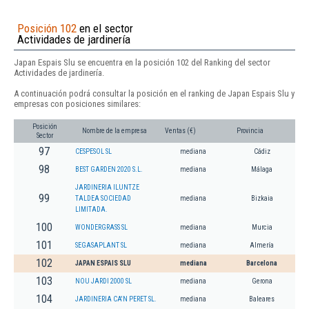
Posición 102
en el sector
Actividades de jardinería
Japan Espais Slu se encuentra en la posición 102 del Ranking del sector
Actividades de jardinería.
A continuación podrá consultar la posición en el ranking de Japan Espais Slu y
empresas con posiciones similares:
Posición
Nombre de la empresa
Ventas (€)
Provincia
Sector
97
CESPESOL SL
mediana
Cádiz
98
BEST GARDEN 2020 S.L.
mediana
Málaga
JARDINERIA ILUNTZE
99
TALDEA SOCIEDAD
mediana
Bizkaia
LIMITADA.
100
WONDERGRASS SL
mediana
Murcia
101
SEGASAPLANT SL
mediana
Almería
102
JAPAN ESPAIS SLU
mediana
Barcelona
103
NOU JARDI 2000 SL
mediana
Gerona
104
JARDINERIA CA'N PERET SL.
mediana
Baleares