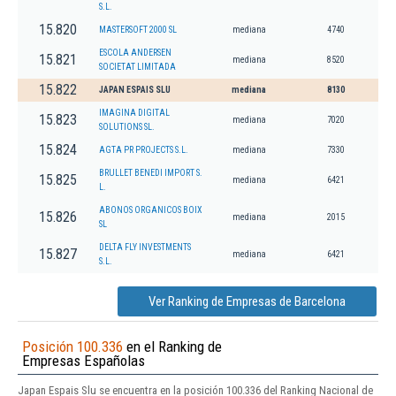
S.L.
15.820
MASTERSOFT 2000 SL
mediana
4740
ESCOLA ANDERSEN
15.821
mediana
8520
SOCIETAT LIMITADA
15.822
JAPAN ESPAIS SLU
mediana
8130
IMAGINA DIGITAL
15.823
mediana
7020
SOLUTIONS SL.
15.824
AGTA PR PROJECTS S.L.
mediana
7330
BRULLET BENEDI IMPORT S.
15.825
mediana
6421
L.
ABONOS ORGANICOS BOIX
15.826
mediana
2015
SL
DELTA FLY INVESTMENTS
15.827
mediana
6421
S.L.
Ver Ranking de Empresas de Barcelona
Posición 100.336
en el Ranking de
Empresas Españolas
Japan Espais Slu se encuentra en la posición 100.336 del Ranking Nacional de