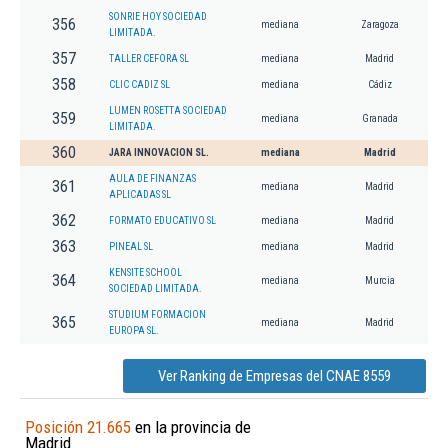
SONRIE HOY SOCIEDAD
356
mediana
Zaragoza
LIMITADA.
357
TALLER CEFORA SL
mediana
Madrid
358
CLIC CADIZ SL
mediana
Cádiz
LUMEN ROSETTA SOCIEDAD
359
mediana
Granada
LIMITADA.
360
JARA INNOVACION SL.
mediana
Madrid
AULA DE FINANZAS
361
mediana
Madrid
APLICADAS SL
362
FORMATO EDUCATIVO SL
mediana
Madrid
363
PINEAL SL
mediana
Madrid
KENSITE SCHOOL
364
mediana
Murcia
SOCIEDAD LIMITADA.
STUDIUM FORMACION
365
mediana
Madrid
EUROPA SL.
Ver Ranking de Empresas del CNAE 8559
Posición 21.665
en la provincia de
Madrid