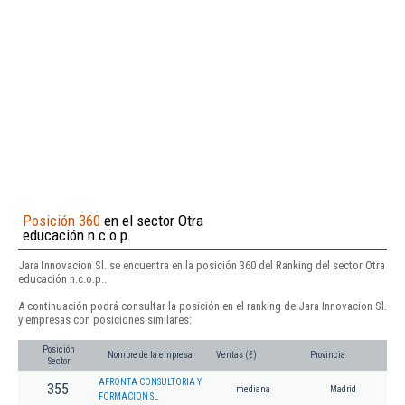
Posición 360
en el sector Otra
educación n.c.o.p.
Jara Innovacion Sl. se encuentra en la posición 360 del Ranking del sector Otra
educación n.c.o.p..
A continuación podrá consultar la posición en el ranking de Jara Innovacion Sl.
y empresas con posiciones similares:
Posición
Nombre de la empresa
Ventas (€)
Provincia
Sector
AFRONTA CONSULTORIA Y
355
mediana
Madrid
FORMACION SL