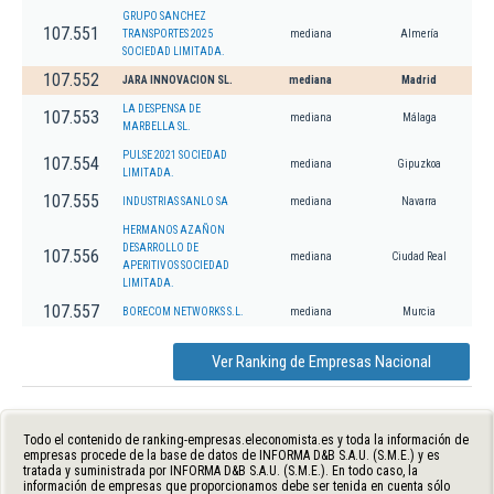
GRUPO SANCHEZ
107.551
TRANSPORTES 2025
mediana
Almería
SOCIEDAD LIMITADA.
107.552
JARA INNOVACION SL.
mediana
Madrid
LA DESPENSA DE
107.553
mediana
Málaga
MARBELLA SL.
PULSE 2021 SOCIEDAD
107.554
mediana
Gipuzkoa
LIMITADA.
107.555
INDUSTRIAS SANLO SA
mediana
Navarra
HERMANOS AZAÑON
DESARROLLO DE
107.556
mediana
Ciudad Real
APERITIVOS SOCIEDAD
LIMITADA.
107.557
BORECOM NETWORKS S.L.
mediana
Murcia
Ver Ranking de Empresas Nacional
Todo el contenido de ranking-empresas.eleconomista.es y toda la información de
empresas procede de la base de datos de INFORMA D&B S.A.U. (S.M.E.) y es
tratada y suministrada por INFORMA D&B S.A.U. (S.M.E.). En todo caso, la
información de empresas que proporcionamos debe ser tenida en cuenta sólo