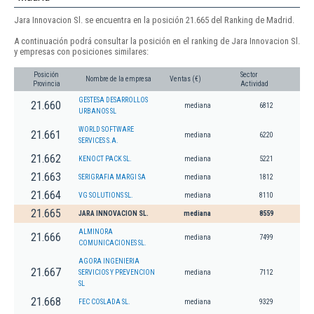
Jara Innovacion Sl. se encuentra en la posición 21.665 del Ranking de Madrid.
A continuación podrá consultar la posición en el ranking de Jara Innovacion Sl.
y empresas con posiciones similares:
Posición
Sector
Nombre de la empresa
Ventas (€)
Provincia
Actividad
GESTESA DESARROLLOS
21.660
mediana
6812
URBANOS SL
WORLD SOFTWARE
21.661
mediana
6220
SERVICES S.A.
21.662
KENOCT PACK SL.
mediana
5221
21.663
SERIGRAFIA MARGI SA
mediana
1812
21.664
VG SOLUTIONS SL.
mediana
8110
21.665
JARA INNOVACION SL.
mediana
8559
ALMINORA
21.666
mediana
7499
COMUNICACIONES SL.
AGORA INGENIERIA
21.667
SERVICIOS Y PREVENCION
mediana
7112
SL
21.668
FEC COSLADA SL.
mediana
9329