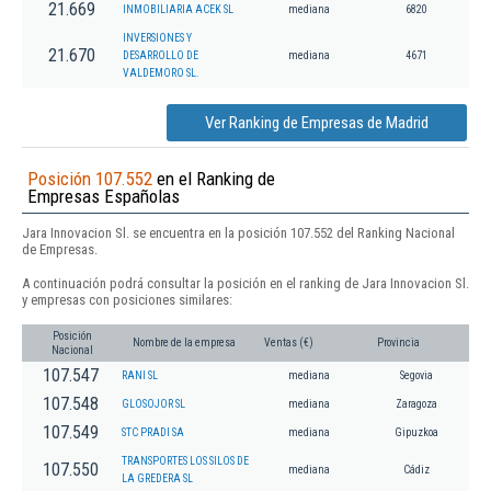
21.669
INMOBILIARIA ACEK SL
mediana
6820
INVERSIONES Y
21.670
DESARROLLO DE
mediana
4671
VALDEMORO SL.
Ver Ranking de Empresas de Madrid
Posición 107.552
en el Ranking de
Empresas Españolas
Jara Innovacion Sl. se encuentra en la posición 107.552 del Ranking Nacional
de Empresas.
A continuación podrá consultar la posición en el ranking de Jara Innovacion Sl.
y empresas con posiciones similares:
Posición
Nombre de la empresa
Ventas (€)
Provincia
Nacional
107.547
RANI SL
mediana
Segovia
107.548
GLOSOJOR SL
mediana
Zaragoza
107.549
STC PRADI SA
mediana
Gipuzkoa
TRANSPORTES LOS SILOS DE
107.550
mediana
Cádiz
LA GREDERA SL