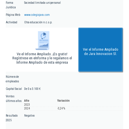
Forma
Sociedad limitada unipersonal
Jurídica
Página Web
www.colegiojara.com
Actividad
Otra educación n.c.o.p.
Ver el Informe Ampliado
de Jara Innovacion Sl.
Ve el Informe Ampliado. ¡Es gratis!
Regístrese en eInforma y le regalamos el
Informe Ampliado de esta empresa
Número de
empleados
Capital Social
De 0 a 3.100 €
Ventas
Año
Variación
últimos años
2023
2024
-3,24 %
Resultado
Negativo
2025