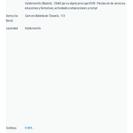
Valdemorillo (Madrid). CNAE por su objeto principal 8559. Prestación de servicios
educativos y formativos, actividades extraescolares y compl
Domicilio
Camino Robledo de Chavela , 113
Social
Localidad
Valdemorillo
Teléfono
91899...