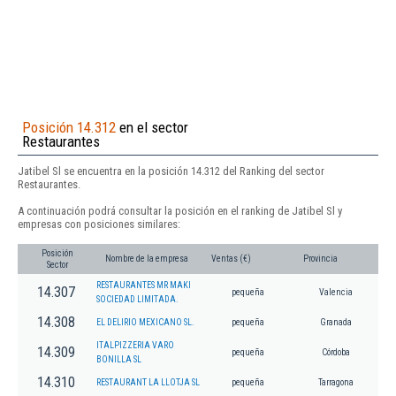
Posición 14.312
en el sector
Restaurantes
Jatibel Sl se encuentra en la posición 14.312 del Ranking del sector
Restaurantes.
A continuación podrá consultar la posición en el ranking de Jatibel Sl y
empresas con posiciones similares:
Posición
Nombre de la empresa
Ventas (€)
Provincia
Sector
RESTAURANTES MR MAKI
14.307
pequeña
Valencia
SOCIEDAD LIMITADA.
14.308
EL DELIRIO MEXICANO SL.
pequeña
Granada
ITALPIZZERIA VARO
14.309
pequeña
Córdoba
BONILLA SL
14.310
RESTAURANT LA LLOTJA SL
pequeña
Tarragona