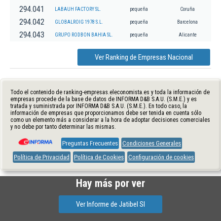
294.041
LABAUH FACTORY SL.
pequeña
Coruña
294.042
GLOBALROIG 1978 S.L.
pequeña
Barcelona
294.043
GRUPO RODBON BAHIA SL.
pequeña
Alicante
Ver Ranking de Empresas Nacional
Todo el contenido de ranking-empresas.eleconomista.es y toda la información de
empresas procede de la base de datos de INFORMA D&B S.A.U. (S.M.E.) y es
tratada y suministrada por INFORMA D&B S.A.U. (S.M.E.). En todo caso, la
información de empresas que proporcionamos debe ser tenida en cuenta sólo
como un elemento más a considerar a la hora de adoptar decisiones comerciales
y no debe por tanto determinar las mismas.
Preguntas Frecuentes
Condiciones Generales
Política de Privacidad
Política de Cookies
Configuración de cookies
Hay más por ver
Ver Informe de Jatibel Sl