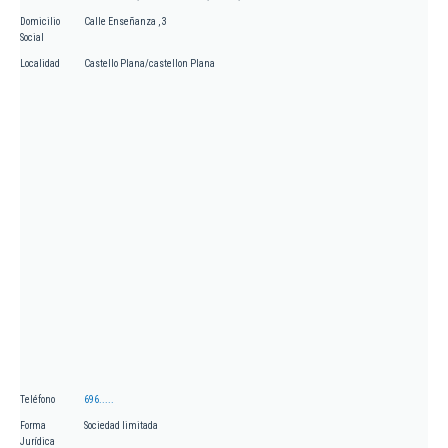
Domicilio
Calle Enseñanza , 3
Social
Localidad
Castello Plana/castellon Plana
Teléfono
696.....
Forma
Sociedad limitada
Jurídica