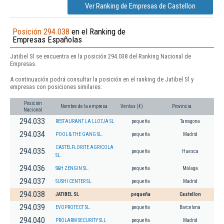
Ver Ranking de Empresas de Castellon
Posición 294.038
en el Ranking de
Empresas Españolas
Jatibel Sl se encuentra en la posición 294.038 del Ranking Nacional de
Empresas.
A continuación podrá consultar la posición en el ranking de Jatibel Sl y
empresas con posiciones similares:
Posición
Nombre de la empresa
Ventas (€)
Provincia
Nacional
294.033
RESTAURANT LA LLOTJA SL
pequeña
Tarragona
294.034
POOL & THE GANG SL.
pequeña
Madrid
CASTELFLORITE AGRICOLA
294.035
pequeña
Huesca
SL.
294.036
S&H ZENGIN SL.
pequeña
Málaga
294.037
SUSHI CENTER SL.
pequeña
Madrid
294.038
JATIBEL SL
pequeña
Castellon
294.039
EVOPROTECT SL.
pequeña
Barcelona
294.040
PROLARM SECURITY SLL
pequeña
Madrid