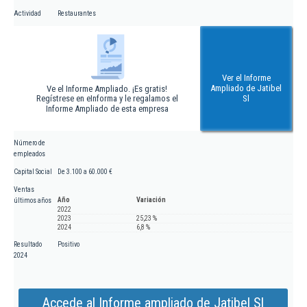
Actividad
Restaurantes
Ver el Informe
Ampliado de Jatibel
Ve el Informe Ampliado. ¡Es gratis!
Regístrese en eInforma y le regalamos el
Sl
Informe Ampliado de esta empresa
Número de
empleados
Capital Social
De 3.100 a 60.000 €
Ventas
Año
Variación
últimos años
2022
2023
25,23 %
2024
6,8 %
Resultado
Positivo
2024
Accede al Informe ampliado de Jatibel Sl