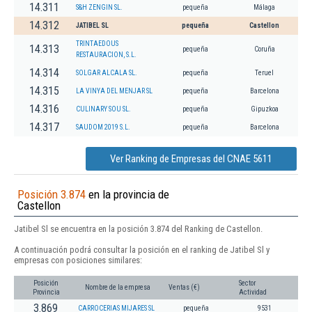
14.311
S&H ZENGIN SL.
pequeña
Málaga
14.312
JATIBEL SL
pequeña
Castellon
TRINTAEDOUS
14.313
pequeña
Coruña
RESTAURACION, S.L.
14.314
SOLGAR ALCALA SL.
pequeña
Teruel
14.315
LA VINYA DEL MENJAR SL
pequeña
Barcelona
14.316
CULINARY SOU SL.
pequeña
Gipuzkoa
14.317
SAUDOM 2019 S.L.
pequeña
Barcelona
Ver Ranking de Empresas del CNAE 5611
Posición 3.874
en la provincia de
Castellon
Jatibel Sl se encuentra en la posición 3.874 del Ranking de Castellon.
A continuación podrá consultar la posición en el ranking de Jatibel Sl y
empresas con posiciones similares:
Posición
Sector
Nombre de la empresa
Ventas (€)
Provincia
Actividad
3.869
CARROCERIAS MIJARES SL
pequeña
9531