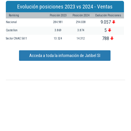
Evolución posiciones 2023 vs 2024 - Ventas
Ranking
Posición 2023
Posición 2024
Evolución Posiciones
9.057
Nacional
284.981
294.038
5
Castellon
3.869
3.874
788
Sector CNAE 5611
13.524
14.312
Acceda a toda la información de Jatibel Sl