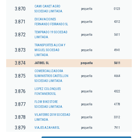
CAMI CANET AGRO
3.870
pequeña
0123
SOCIEDAD LIMITADA.
EXCAVACIONES
3.871
pequeña
4312
FERNANDO FERRANDO SL
TEMPRADO 19 SOCIEDAD
3.872
pequeña
5611
LIMITADA.
TRANSPORTES ALICIA Y
3.873
MIGUEL SOCIEDAD
pequeña
4941
LIMITADA.
3.874
JATIBEL SL
pequeña
5611
COMERCIALIZADORA
3.875
SUMINISTROS CASTELLON
pequeña
4664
SOCIEDAD LIMITADA.
LOPEZ COLONQUES
3.876
pequeña
4322
FONTANEROS SL
FLOW BIKE STORE
3.877
pequeña
4778
SOCIEDAD LIMITADA.
VILAFERRO 2018 SOCIEDAD
3.878
pequeña
3312
LIMITADA.
3.879
VIAJES AZAHAR SL
pequeña
7911