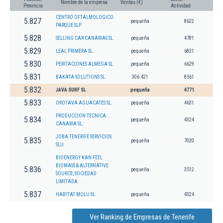
Nombre de la empresa
Ventas (€)
Provincia
Actividad
CENTRO OFTALMOLOGICO
5.827
pequeña
8622
PARQUE SLP
5.828
SELLING CAR CANARIAS SL.
pequeña
4781
5.829
LEAL PRIMERA SL.
pequeña
6831
5.830
PERITACIONES ALMEGA SL
pequeña
6629
5.831
BAKATA SOLUTIONS SL.
306.421
8561
5.832
JAVA SURF SL
pequeña
4771
5.833
OROTAVA AGUACATES SL.
pequeña
4631
PRODUCCION TECNICA
5.834
pequeña
4324
CANARIA SL.
JOBA TENERIFE SERVICIOS
5.835
pequeña
7020
SLU
BIOENERGY KAN FEEL
BIOMASS & ALTERNATIVE
5.836
pequeña
3512
SOURCE, SOCIEDAD
LIMITADA.
5.837
HABITAT MOLU SL.
pequeña
4324
Ver Ranking de Empresas de Tenerife