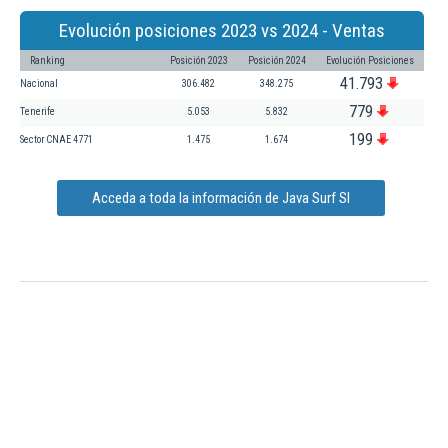
Evolución posiciones 2023 vs 2024 - Ventas
Ranking
Posición 2023
Posición 2024
Evolución Posiciones
41.793
Nacional
306.482
348.275
779
Tenerife
5.053
5.832
199
Sector CNAE 4771
1.475
1.674
Acceda a toda la información de Java Surf Sl