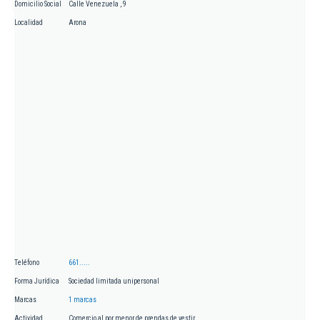
Domicilio Social
Calle Venezuela , 9
Localidad
Arona
Teléfono
661.....
Forma Jurídica
Sociedad limitada unipersonal
Marcas
1 marcas
Actividad
Comercio al por menor de prendas de vestir