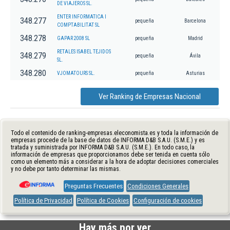
DE VIAJEROS SL.
ENTER INFORMATICA I
348.277
pequeña
Barcelona
COMPTABILITAT SL
348.278
GAPAR 2008 SL
pequeña
Madrid
RETALES ISABEL TEJIDOS
348.279
pequeña
Ávila
SL.
348.280
VJOMATOURS SL.
pequeña
Asturias
Ver Ranking de Empresas Nacional
Todo el contenido de ranking-empresas.eleconomista.es y toda la información de
empresas procede de la base de datos de INFORMA D&B S.A.U. (S.M.E.) y es
tratada y suministrada por INFORMA D&B S.A.U. (S.M.E.). En todo caso, la
información de empresas que proporcionamos debe ser tenida en cuenta sólo
como un elemento más a considerar a la hora de adoptar decisiones comerciales
y no debe por tanto determinar las mismas.
Preguntas Frecuentes
Condiciones Generales
Política de Privacidad
Política de Cookies
Configuración de cookies
Hay más por ver