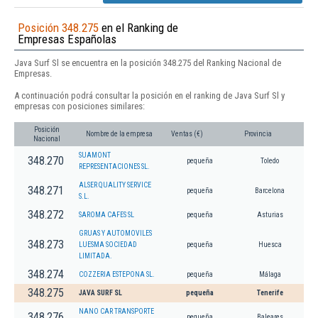
Posición 348.275
en el Ranking de
Empresas Españolas
Java Surf Sl se encuentra en la posición 348.275 del Ranking Nacional de
Empresas.
A continuación podrá consultar la posición en el ranking de Java Surf Sl y
empresas con posiciones similares:
Posición
Nombre de la empresa
Ventas (€)
Provincia
Nacional
SUAMONT
348.270
pequeña
Toledo
REPRESENTACIONES SL.
ALSER QUALITY SERVICE
348.271
pequeña
Barcelona
S.L.
348.272
SAROMA CAFES SL
pequeña
Asturias
GRUAS Y AUTOMOVILES
348.273
LUESMA SOCIEDAD
pequeña
Huesca
LIMITADA.
348.274
COZZERIA ESTEPONA SL.
pequeña
Málaga
348.275
JAVA SURF SL
pequeña
Tenerife
NANO CAR TRANSPORTE
348.276
pequeña
Baleares