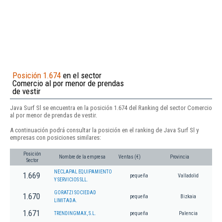
Posición 1.674
en el sector
Comercio al por menor de prendas
de vestir
Java Surf Sl se encuentra en la posición 1.674 del Ranking del sector Comercio
al por menor de prendas de vestir.
A continuación podrá consultar la posición en el ranking de Java Surf Sl y
empresas con posiciones similares:
Posición
Nombre de la empresa
Ventas (€)
Provincia
Sector
NECLAPAL EQUIPAMIENTO
1.669
pequeña
Valladolid
Y SERVICIOS SLL.
GORATZI SOCIEDAD
1.670
pequeña
Bizkaia
LIMITADA.
1.671
TRENDINGMAX, S.L.
pequeña
Palencia