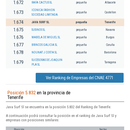
1.672
RAFA CACTUS SL
pequeña
Albacete
ICONICA FASHION
1.673
pequeña
Castellon
SOCIEDAD LIMITADA.
1.674
JAVA SURF SL
pequeña
Tenerife
1.675
SUSINOS SL
pequeña
Navarra
1.676
MABELA DE MIGUEL SL
pequeña
Burgos
1.677
BRINCOS GALICIA SL
pequeña
Coruña
1.678
NOUNAT J COSTA SL
pequeña
Barcelona
SUCESORAS DE JOAQUIN
1.679
pequeña
Tarragona
PLA SL
Ver Ranking de Empresas del CNAE 4771
Posición 5.832
en la provincia de
Tenerife
Java Surf Sl se encuentra en la posición 5.832 del Ranking de Tenerife.
A continuación podrá consultar la posición en el ranking de Java Surf Sl y
empresas con posiciones similares:
Posición
Sector