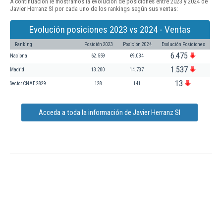
A continuación le mostramos la evolución de posiciones entre 2023 y 2024 de
Javier Herranz Sl por cada uno de los rankings según sus ventas:
Evolución posiciones 2023 vs 2024 - Ventas
Ranking
Posición 2023
Posición 2024
Evolución Posiciones
6.475
Nacional
62.559
69.034
1.537
Madrid
13.200
14.737
13
Sector CNAE 2829
128
141
Acceda a toda la información de Javier Herranz Sl