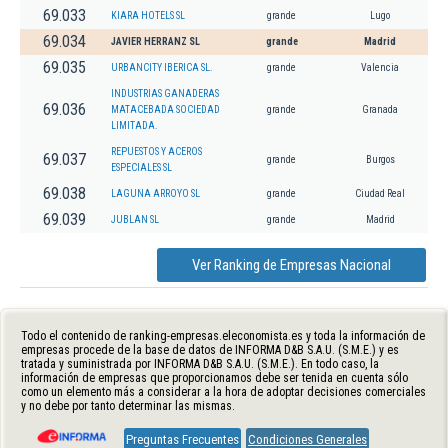
69.033
KIARA HOTELS SL
grande
Lugo
69.034
JAVIER HERRANZ SL
grande
Madrid
69.035
URBANCITY IBERICA SL.
grande
Valencia
INDUSTRIAS GANADERAS
69.036
MATACEBADA SOCIEDAD
grande
Granada
LIMITADA.
REPUESTOS Y ACEROS
69.037
grande
Burgos
ESPECIALES SL
69.038
LAGUNA ARROYO SL
grande
Ciudad Real
69.039
JUBLAN SL
grande
Madrid
Ver Ranking de Empresas Nacional
Todo el contenido de ranking-empresas.eleconomista.es y toda la información de
empresas procede de la base de datos de INFORMA D&B S.A.U. (S.M.E.) y es
tratada y suministrada por INFORMA D&B S.A.U. (S.M.E.). En todo caso, la
información de empresas que proporcionamos debe ser tenida en cuenta sólo
como un elemento más a considerar a la hora de adoptar decisiones comerciales
y no debe por tanto determinar las mismas.
Preguntas Frecuentes
Condiciones Generales