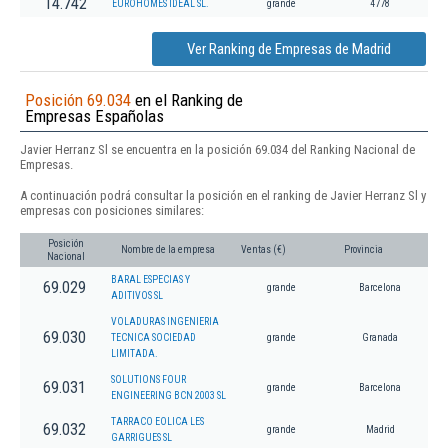
14.742
EUROHOMES IDEAL SL.
grande
4778
Ver Ranking de Empresas de Madrid
Posición 69.034
en el Ranking de
Empresas Españolas
Javier Herranz Sl se encuentra en la posición 69.034 del Ranking Nacional de
Empresas.
A continuación podrá consultar la posición en el ranking de Javier Herranz Sl y
empresas con posiciones similares:
Posición
Nombre de la empresa
Ventas (€)
Provincia
Nacional
BARAL ESPECIAS Y
69.029
grande
Barcelona
ADITIVOS SL
VOLADURAS INGENIERIA
69.030
TECNICA SOCIEDAD
grande
Granada
LIMITADA.
SOLUTIONS FOUR
69.031
grande
Barcelona
ENGINEERING BCN 2003 SL
TARRACO EOLICA LES
69.032
grande
Madrid
GARRIGUES SL