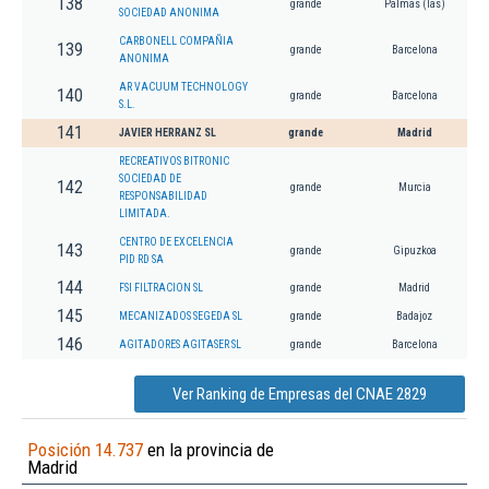
138
grande
Palmas (las)
SOCIEDAD ANONIMA
CARBONELL COMPAÑIA
139
grande
Barcelona
ANONIMA
AR VACUUM TECHNOLOGY
140
grande
Barcelona
S.L.
141
JAVIER HERRANZ SL
grande
Madrid
RECREATIVOS BITRONIC
SOCIEDAD DE
142
grande
Murcia
RESPONSABILIDAD
LIMITADA.
CENTRO DE EXCELENCIA
143
grande
Gipuzkoa
PID RD SA
144
FSI FILTRACION SL
grande
Madrid
145
MECANIZADOS SEGEDA SL
grande
Badajoz
146
AGITADORES AGITASER SL
grande
Barcelona
Ver Ranking de Empresas del CNAE 2829
Posición 14.737
en la provincia de
Madrid