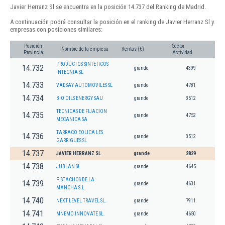
Javier Herranz Sl se encuentra en la posición 14.737 del Ranking de Madrid.
A continuación podrá consultar la posición en el ranking de Javier Herranz Sl y
empresas con posiciones similares:
Posición
Sector
Nombre de la empresa
Ventas (€)
Provincia
Actividad
PRODUCTOS SINTETICOS
14.732
grande
4399
INTECNIA SL
14.733
VADSAY AUTOMOVILES SL
grande
4781
14.734
BIO OILS ENERGY SAU
grande
3512
TECNICAS DE FIJACION
14.735
grande
4752
MECANICA SA
TARRACO EOLICA LES
14.736
grande
3512
GARRIGUES SL
14.737
JAVIER HERRANZ SL
grande
2829
14.738
JUBLAN SL
grande
4645
PISTACHOS DE LA
14.739
grande
4631
MANCHA S.L.
14.740
NEXT LEVEL TRAVEL SL.
grande
7911
14.741
MNEMO INNOVATE SL.
grande
4650