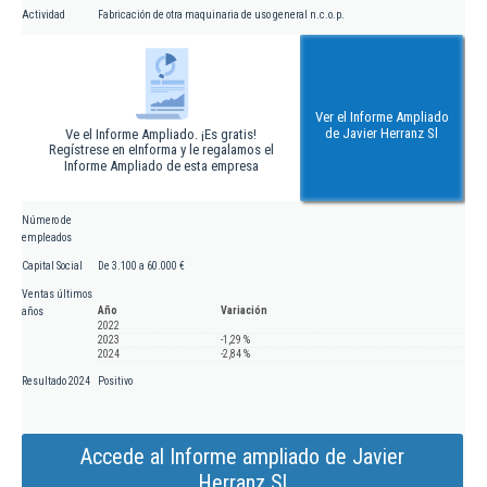
Actividad
Fabricación de otra maquinaria de uso general n.c.o.p.
Ver el Informe Ampliado
de Javier Herranz Sl
Ve el Informe Ampliado. ¡Es gratis!
Regístrese en eInforma y le regalamos el
Informe Ampliado de esta empresa
Número de
empleados
Capital Social
De 3.100 a 60.000 €
Ventas últimos
Año
Variación
años
2022
2023
-1,29 %
2024
-2,84 %
Resultado 2024
Positivo
Accede al Informe ampliado de Javier
Herranz Sl