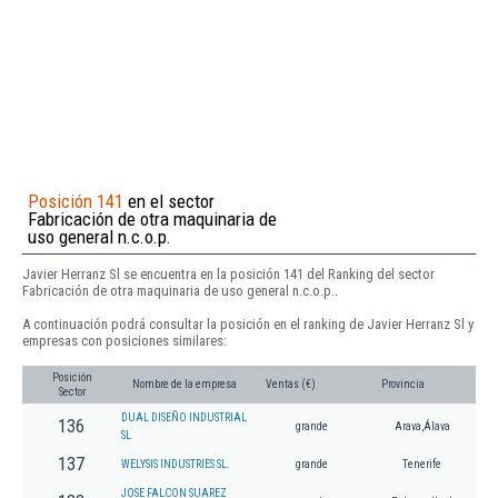
Posición 141
en el sector
Fabricación de otra maquinaria de
uso general n.c.o.p.
Javier Herranz Sl se encuentra en la posición 141 del Ranking del sector
Fabricación de otra maquinaria de uso general n.c.o.p..
A continuación podrá consultar la posición en el ranking de Javier Herranz Sl y
empresas con posiciones similares:
Posición
Nombre de la empresa
Ventas (€)
Provincia
Sector
DUAL DISEÑO INDUSTRIAL
136
grande
Arava,Álava
SL
137
WELYSIS INDUSTRIES SL.
grande
Tenerife
JOSE FALCON SUAREZ