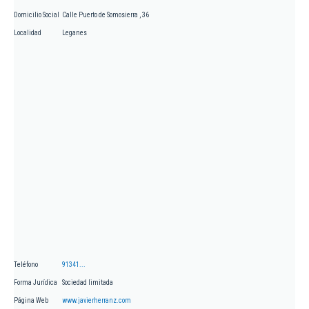
Domicilio Social
Calle Puerto de Somosierra , 36
Localidad
Leganes
Teléfono
91341...
Forma Jurídica
Sociedad limitada
Página Web
www.javierherranz.com