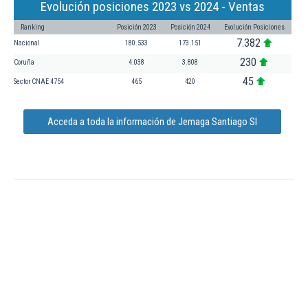
Evolución posiciones 2023 vs 2024 - Ventas
Ranking
Posición 2023
Posición 2024
Evolución Posiciones
7.382
Nacional
180.533
173.151
230
Coruña
4.038
3.808
45
Sector CNAE 4754
465
420
Acceda a toda la información de Jemaga Santiago Sl