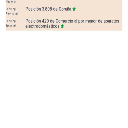
Nacional
Posición 3.808 de Coruña
Ranking
Provincial
Posición 420 de Comercio al por menor de aparatos
Ranking
electrodomésticos
Sectorial