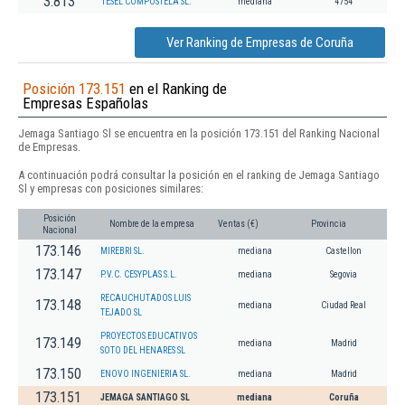
3.813
TESEL COMPOSTELA SL.
mediana
4754
Ver Ranking de Empresas de Coruña
Posición 173.151
en el Ranking de
Empresas Españolas
Jemaga Santiago Sl se encuentra en la posición 173.151 del Ranking Nacional
de Empresas.
A continuación podrá consultar la posición en el ranking de Jemaga Santiago
Sl y empresas con posiciones similares:
Posición
Nombre de la empresa
Ventas (€)
Provincia
Nacional
173.146
MIREBRI SL.
mediana
Castellon
173.147
P.V.C. CESYPLAS S.L.
mediana
Segovia
RECAUCHUTADOS LUIS
173.148
mediana
Ciudad Real
TEJADO SL
PROYECTOS EDUCATIVOS
173.149
mediana
Madrid
SOTO DEL HENARES SL
173.150
ENOVO INGENIERIA SL.
mediana
Madrid
173.151
JEMAGA SANTIAGO SL
mediana
Coruña