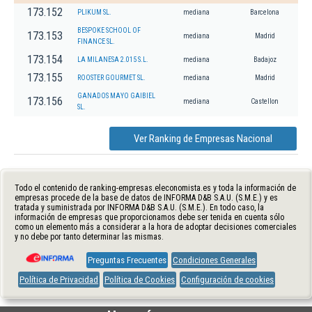
173.152
PLIKUM SL.
mediana
Barcelona
BESPOKE SCHOOL OF
173.153
mediana
Madrid
FINANCE SL.
173.154
LA MILANESA 2.015 S.L.
mediana
Badajoz
173.155
ROOSTER GOURMET SL.
mediana
Madrid
GANADOS MAYO GAIBIEL
173.156
mediana
Castellon
SL.
Ver Ranking de Empresas Nacional
Todo el contenido de ranking-empresas.eleconomista.es y toda la información de
empresas procede de la base de datos de INFORMA D&B S.A.U. (S.M.E.) y es
tratada y suministrada por INFORMA D&B S.A.U. (S.M.E.). En todo caso, la
información de empresas que proporcionamos debe ser tenida en cuenta sólo
como un elemento más a considerar a la hora de adoptar decisiones comerciales
y no debe por tanto determinar las mismas.
Preguntas Frecuentes
Condiciones Generales
Política de Privacidad
Política de Cookies
Configuración de cookies