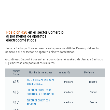
Posición 420
en el sector Comercio
al por menor de aparatos
electrodomésticos
Jemaga Santiago Sl se encuentra en la posición 420 del Ranking del sector
Comercio al por menor de aparatos electrodomésticos.
A continuación podrá consultar la posición en el ranking de Jemaga Santiago
Sl y empresas con posiciones similares:
Posición
Nombre de la empresa
Ventas (€)
Provincia
Sector
MULTISISTEMAS ENERGIAS
415
mediana
Tenerife
EFICIENTES S.L.
ELECTRODOMESTICOS Y
416
mediana
Zamora
COCINAS J & O DESIGN SLL.
ELECTRODOMESTICOS
417
mediana
Orense
PENIN SL