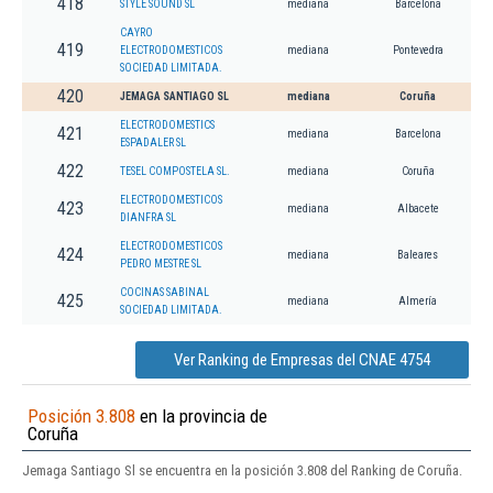
418
STYLE SOUND SL
mediana
Barcelona
CAYRO
419
ELECTRODOMESTICOS
mediana
Pontevedra
SOCIEDAD LIMITADA.
420
JEMAGA SANTIAGO SL
mediana
Coruña
ELECTRODOMESTICS
421
mediana
Barcelona
ESPADALER SL
422
TESEL COMPOSTELA SL.
mediana
Coruña
ELECTRODOMESTICOS
423
mediana
Albacete
DIANFRA SL
ELECTRODOMESTICOS
424
mediana
Baleares
PEDRO MESTRE SL
COCINAS SABINAL
425
mediana
Almería
SOCIEDAD LIMITADA.
Ver Ranking de Empresas del CNAE 4754
Posición 3.808
en la provincia de
Coruña
Jemaga Santiago Sl se encuentra en la posición 3.808 del Ranking de Coruña.