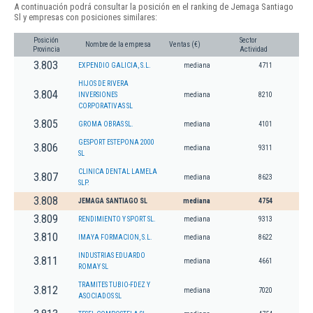
A continuación podrá consultar la posición en el ranking de Jemaga Santiago
Sl y empresas con posiciones similares:
Posición
Sector
Nombre de la empresa
Ventas (€)
Provincia
Actividad
3.803
EXPENDIO GALICIA, S.L.
mediana
4711
HIJOS DE RIVERA
3.804
INVERSIONES
mediana
8210
CORPORATIVAS SL
3.805
GROMA OBRAS SL.
mediana
4101
GESPORT ESTEPONA 2000
3.806
mediana
9311
SL
CLINICA DENTAL LAMELA
3.807
mediana
8623
SLP.
3.808
JEMAGA SANTIAGO SL
mediana
4754
3.809
RENDIMIENTO Y SPORT SL.
mediana
9313
3.810
IMAYA FORMACION, S.L.
mediana
8622
INDUSTRIAS EDUARDO
3.811
mediana
4661
ROMAY SL
TRAMITES TUBIO-FDEZ Y
3.812
mediana
7020
ASOCIADOS SL