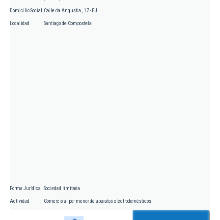
Domicilio Social
Calle da Angustia , 17 - BJ
Localidad
Santiago de Compostela
Forma Jurídica
Sociedad limitada
Actividad
Comercio al por menor de aparatos electrodomésticos