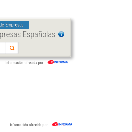
 de Empresas
mpresas Españolas
Información ofrecida por
Información ofrecida por