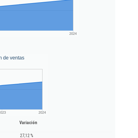
2024
n de ventas
2023
2024
Variación
27,12 %