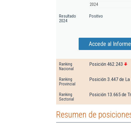
2024
Resultado
Positivo
2024
Accede al Informe
Posición 462.243
Ranking
Nacional
Posición 3.447 de La 
Ranking
Provincial
Posición 13.665 de T
Ranking
Sectorial
Resumen de posiciones 