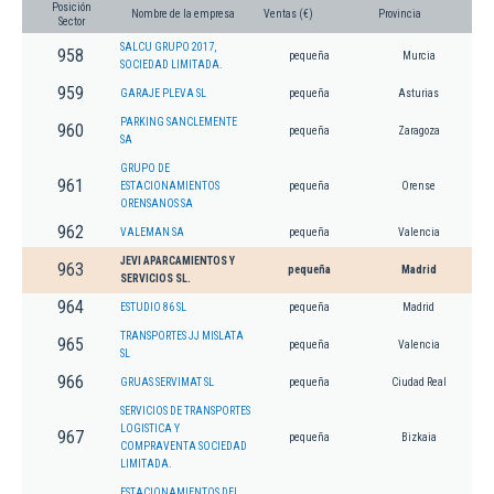
Posición
Nombre de la empresa
Ventas (€)
Provincia
Sector
SALCU GRUPO 2017,
958
pequeña
Murcia
SOCIEDAD LIMITADA.
959
GARAJE PLEVA SL
pequeña
Asturias
PARKING SANCLEMENTE
960
pequeña
Zaragoza
SA
GRUPO DE
961
ESTACIONAMIENTOS
pequeña
Orense
ORENSANOS SA
962
VALEMAN SA
pequeña
Valencia
JEVI APARCAMIENTOS Y
963
pequeña
Madrid
SERVICIOS SL.
964
ESTUDIO 86 SL
pequeña
Madrid
TRANSPORTES JJ MISLATA
965
pequeña
Valencia
SL
966
GRUAS SERVIMAT SL
pequeña
Ciudad Real
SERVICIOS DE TRANSPORTES
LOGISTICA Y
967
pequeña
Bizkaia
COMPRAVENTA SOCIEDAD
LIMITADA.
ESTACIONAMIENTOS DEL