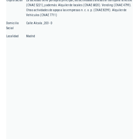
Objeto Social
La Sociedad tiene por objeto principal, las actividades anexas al transporte terrestre
(CNAE 5221), y además: Alquiler de locales (CNAE 6820). Vending (CNAE 4799).
Otras actividades de apoyo a las empresas n. c. o. p. (CNAE 8299). Alquiler de
Vehículos (CNAE 7711)
Domicilio
Calle Alcala , 203 - D
Social
Localidad
Madrid