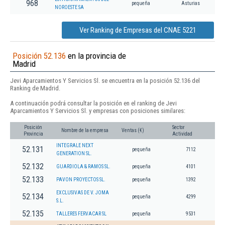
968
pequeña
Asturias
NOROESTE SA
Ver Ranking de Empresas del CNAE 5221
Posición 52.136
en la provincia de
Madrid
Jevi Aparcamientos Y Servicios Sl. se encuentra en la posición 52.136 del
Ranking de Madrid.
A continuación podrá consultar la posición en el ranking de Jevi
Aparcamientos Y Servicios Sl. y empresas con posiciones similares:
Posición
Sector
Nombre de la empresa
Ventas (€)
Provincia
Actividad
INTEGRALE NEXT
52.131
pequeña
7112
GENERATION SL.
52.132
GUARDIOLA & RAMOS SL.
pequeña
4101
52.133
PAVON PROYECTOS SL.
pequeña
1392
EXCLUSIVAS DE V. JOMA
52.134
pequeña
4299
S.L.
52.135
TALLERES FERVACAR SL
pequeña
9531