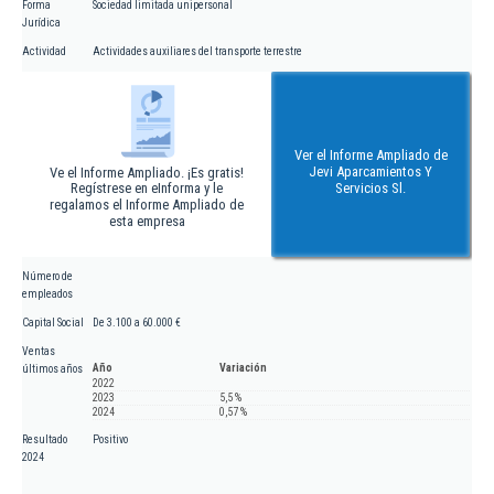
Forma
Sociedad limitada unipersonal
Jurídica
Actividad
Actividades auxiliares del transporte terrestre
Ver el Informe Ampliado de
Jevi Aparcamientos Y
Ve el Informe Ampliado. ¡Es gratis!
Regístrese en eInforma y le
Servicios Sl.
regalamos el Informe Ampliado de
esta empresa
Número de
empleados
Capital Social
De 3.100 a 60.000 €
Ventas
Año
Variación
últimos años
2022
2023
5,5 %
2024
0,57 %
Resultado
Positivo
2024