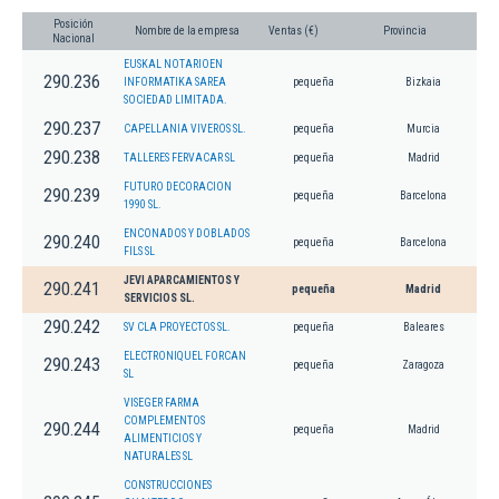
Posición
Nombre de la empresa
Ventas (€)
Provincia
Nacional
EUSKAL NOTARIOEN
290.236
INFORMATIKA SAREA
pequeña
Bizkaia
SOCIEDAD LIMITADA.
290.237
CAPELLANIA VIVEROS SL.
pequeña
Murcia
290.238
TALLERES FERVACAR SL
pequeña
Madrid
FUTURO DECORACION
290.239
pequeña
Barcelona
1990 SL.
ENCONADOS Y DOBLADOS
290.240
pequeña
Barcelona
FILS SL
JEVI APARCAMIENTOS Y
290.241
pequeña
Madrid
SERVICIOS SL.
290.242
SV CLA PROYECTOS SL.
pequeña
Baleares
ELECTRONIQUEL FORCAN
290.243
pequeña
Zaragoza
SL
VISEGER FARMA
COMPLEMENTOS
290.244
pequeña
Madrid
ALIMENTICIOS Y
NATURALES SL
CONSTRUCCIONES