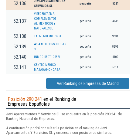
JEVI APARCAMIENTOS Y
52.136
pequeña
5221
SERVICIOS SL.
VISEGER FARMA
COMPLEMENTOS
52.137
pequeña
4638
ALIMENTICIOS Y
NATURALES SL
52.138
TALMENDI MOTOR SL.
pequeña
9531
ASIA MED CONSULTORES
52.139
pequeña
8299
SL.
52.140
INMODIRECT 1058 SL
pequeña
4102
CENTRO MEDICO
52.141
pequeña
6811
MAJADAHONDA SA
Ver Ranking de Empresas de Madrid
Posición 290.241
en el Ranking de
Empresas Españolas
Jevi Aparcamientos Y Servicios Sl. se encuentra en la posición 290.241 del
Ranking Nacional de Empresas.
A continuación podrá consultar la posición en el ranking de Jevi
Aparcamientos Y Servicios Sl. y empresas con posiciones similares: