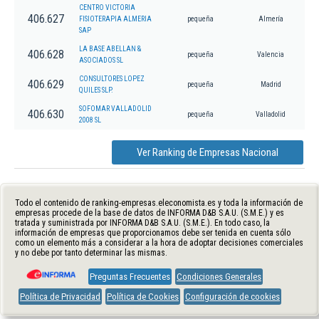
CENTRO VICTORIA
406.627
FISIOTERAPIA ALMERIA
pequeña
Almería
SAP
LA BASE ABELLAN &
406.628
pequeña
Valencia
ASOCIADOS SL
CONSULTORES LOPEZ
406.629
pequeña
Madrid
QUILES SLP.
SOFOMAR VALLADOLID
406.630
pequeña
Valladolid
2008 SL
Ver Ranking de Empresas Nacional
Todo el contenido de ranking-empresas.eleconomista.es y toda la información de
empresas procede de la base de datos de INFORMA D&B S.A.U. (S.M.E.) y es
tratada y suministrada por INFORMA D&B S.A.U. (S.M.E.). En todo caso, la
información de empresas que proporcionamos debe ser tenida en cuenta sólo
como un elemento más a considerar a la hora de adoptar decisiones comerciales
y no debe por tanto determinar las mismas.
Preguntas Frecuentes
Condiciones Generales
Política de Privacidad
Política de Cookies
Configuración de cookies