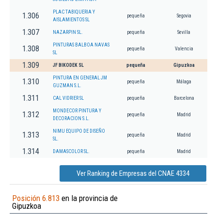
PLAC TABIQUERIA Y
1.306
pequeña
Segovia
AISLAMIENTOS SL
1.307
NAZARPIN SL.
pequeña
Sevilla
PINTURAS BALBOA NAVAS
1.308
pequeña
Valencia
SL
1.309
JF BIKODEK SL
pequeña
Gipuzkoa
PINTURA EN GENERAL JM
1.310
pequeña
Málaga
GUZMAN S.L.
1.311
CAL VIDRIER SL
pequeña
Barcelona
MONDECOR PINTURA Y
1.312
pequeña
Madrid
DECORACION S.L.
NIMU EQUIPO DE DISEÑO
1.313
pequeña
Madrid
SL.
1.314
DAMASCOLOR SL.
pequeña
Madrid
Ver Ranking de Empresas del CNAE 4334
Posición 6.813
en la provincia de
Gipuzkoa