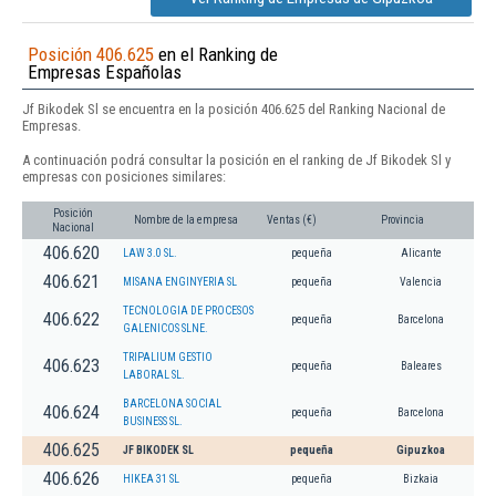
Posición 406.625
en el Ranking de
Empresas Españolas
Jf Bikodek Sl se encuentra en la posición 406.625 del Ranking Nacional de
Empresas.
A continuación podrá consultar la posición en el ranking de Jf Bikodek Sl y
empresas con posiciones similares:
Posición
Nombre de la empresa
Ventas (€)
Provincia
Nacional
406.620
LAW 3.0 SL.
pequeña
Alicante
406.621
MISANA ENGINYERIA SL
pequeña
Valencia
TECNOLOGIA DE PROCESOS
406.622
pequeña
Barcelona
GALENICOS SLNE.
TRIPALIUM GESTIO
406.623
pequeña
Baleares
LABORAL SL.
BARCELONA SOCIAL
406.624
pequeña
Barcelona
BUSINESS SL.
406.625
JF BIKODEK SL
pequeña
Gipuzkoa
406.626
HIKEA 31 SL
pequeña
Bizkaia