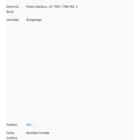
Domicilio
Paseo Ubarburu , 65 - PISO 1 PAB IND. 2
Social
Localidad
Astigarraga
Teléfono
656.....
Forma
Sociedad limitada
Jurídica