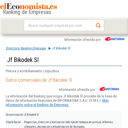
Ranking de Empresas
Buscar:
Información ofrecida por
Directorio Ranking Empresas
Jf Bikodek Sl
Jf Bikodek Sl
Pintura y acristalamiento | Gipuzkoa
Datos comerciales de Jf Bikodek Sl
Información ofrecida por
La información del Ranking que ocupa Jf Bikodek Sl procede de la base de
datos de información financiera de INFORMA D&B S.A.U. (S.M.E.).
Más
información sobre el Ranking de Empresas.
Denominación
Jf Bikodek Sl
Objeto Social
Proyeccion, direccion y realizacion todo tipo de trabajos de pintura, reformas
integrales, decoracion y rehabilitacion de fachadas.