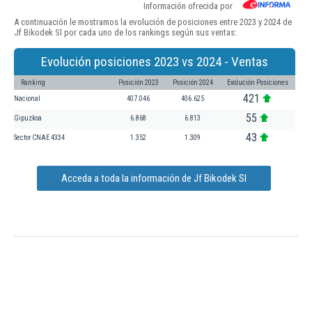
Información ofrecida por
A continuación le mostramos la evolución de posiciones entre 2023 y 2024 de
Jf Bikodek Sl por cada uno de los rankings según sus ventas:
Evolución posiciones 2023 vs 2024 - Ventas
Ranking
Posición 2023
Posición 2024
Evolución Posiciones
421
Nacional
407.046
406.625
55
Gipuzkoa
6.868
6.813
43
Sector CNAE 4334
1.352
1.309
Acceda a toda la información de Jf Bikodek Sl