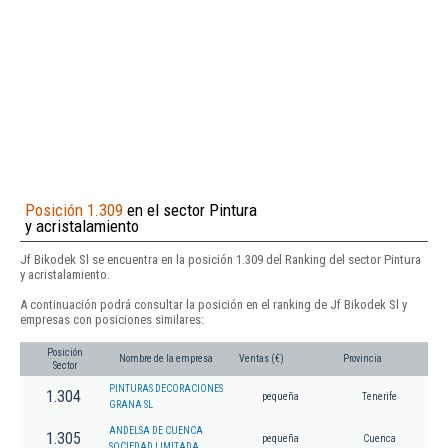
Posición 1.309
en el sector Pintura
y acristalamiento
Jf Bikodek Sl se encuentra en la posición 1.309 del Ranking del sector Pintura
y acristalamiento.
A continuación podrá consultar la posición en el ranking de Jf Bikodek Sl y
empresas con posiciones similares:
Posición
Nombre de la empresa
Ventas (€)
Provincia
Sector
PINTURAS DECORACIONES
1.304
pequeña
Tenerife
GRANA SL
ANDELSA DE CUENCA
1.305
pequeña
Cuenca
SOCIEDAD LIMITADA