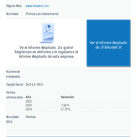
Página Web
www.bikodek.com
Actividad
Pintura y acristalamiento
Ver el Informe Ampliado
de Jf Bikodek Sl
Ve el Informe Ampliado. ¡Es gratis!
Regístrese en eInforma y le regalamos el
Informe Ampliado de esta empresa
Número de
empleados
Capital Social
De 0 a 3.100 €
Ventas
Año
Variación
últimos años
2022
2023
-7,63 %
2024
21,79 %
Resultado
Positivo
2024