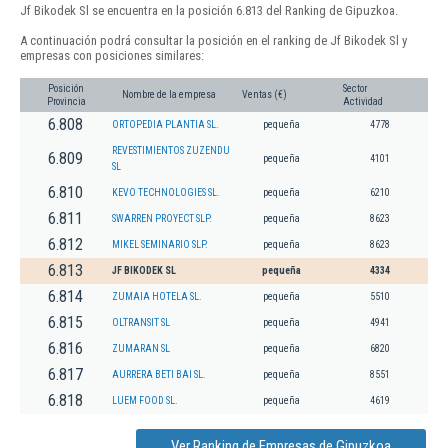
Jf Bikodek Sl se encuentra en la posición 6.813 del Ranking de Gipuzkoa.
A continuación podrá consultar la posición en el ranking de Jf Bikodek Sl y
empresas con posiciones similares:
Posición
Sector
Nombre de la empresa
Ventas (€)
Provincia
Actividad
6.808
ORTOPEDIA PLANTIA SL.
pequeña
4778
REVESTIMIENTOS ZUZENDU
6.809
pequeña
4101
SL
6.810
KEVO TECHNOLOGIES SL.
pequeña
6210
6.811
SWARREN PROYECT SLP.
pequeña
8623
6.812
MIKEL SEMINARIO SLP.
pequeña
8623
6.813
JF BIKODEK SL
pequeña
4334
6.814
ZUMAIA HOTELA SL.
pequeña
5510
6.815
OLTRANSIT SL
pequeña
4941
6.816
ZUMARAN SL
pequeña
6820
6.817
AURRERA BETI BAI SL.
pequeña
8551
6.818
LUEM FOOD SL.
pequeña
4619
Ver Ranking de Empresas de Gipuzkoa