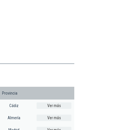
Provincia
Cádiz
Ver más
Almería
Ver más
Madrid
Ver más