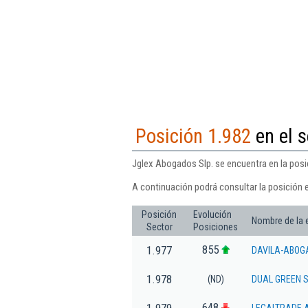
Posición 1.982
en el s
Jglex Abogados Slp. se encuentra en la posic
A continuación podrá consultar la posición 
Posición
Evolución
Nombre de la
Sector
Posiciones
855
1.977
DAVILA-ABOG
1.978
(ND)
DUAL GREEN S
648
1.979
LEGALTRADE A