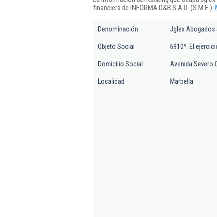
financiera de INFORMA D&B S.A.U. (S.M.E.).
Denominación
Jglex Abogados 
Objeto Social
6910º. El ejercic
Domicilio Social
Avenida Severo O
Localidad
Marbella