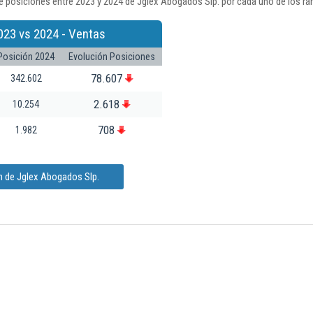
 posiciones entre 2023 y 2024 de Jglex Abogados Slp. por cada uno de los ra
023 vs 2024 - Ventas
Posición 2024
Evolución Posiciones
78.607
342.602
2.618
10.254
708
1.982
n de Jglex Abogados Slp.