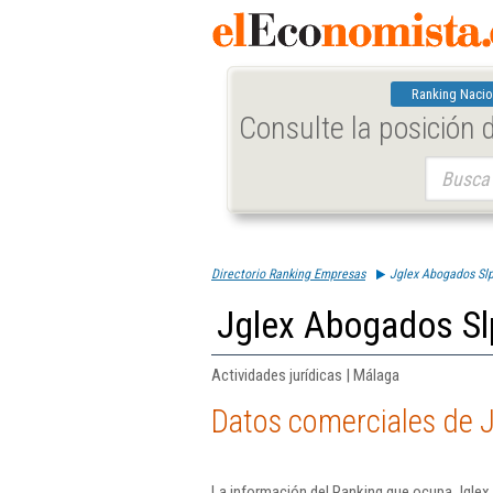
Ranking Nacio
Consulte la posición
Buscar:
Directorio Ranking Empresas
Jglex Abogados Slp
Jglex Abogados Sl
Actividades jurídicas | Málaga
Datos comerciales de 
La información del Ranking que ocupa Jglex