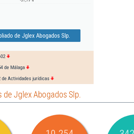
-31,79 %
liado de Jglex Abogados Slp.
602
54 de Málaga
 de Actividades jurídicas
 de Jglex Abogados Slp.
10.254
342