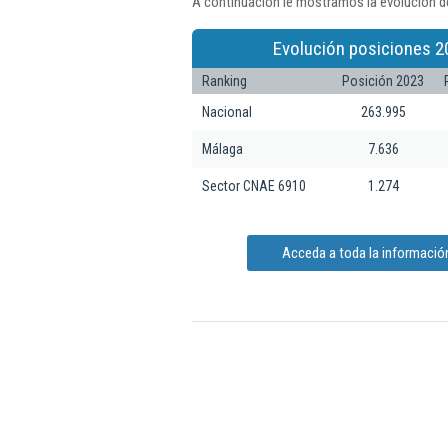
A continuación le mostramos la evolución de
Evolución posiciones 2
Ranking
Posición 2023
Nacional
263.995
Málaga
7.636
Sector CNAE 6910
1.274
Acceda a toda la informació