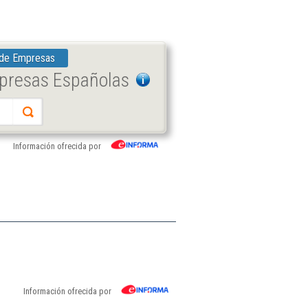
 de Empresas
mpresas Españolas
Información ofrecida por
Información ofrecida por