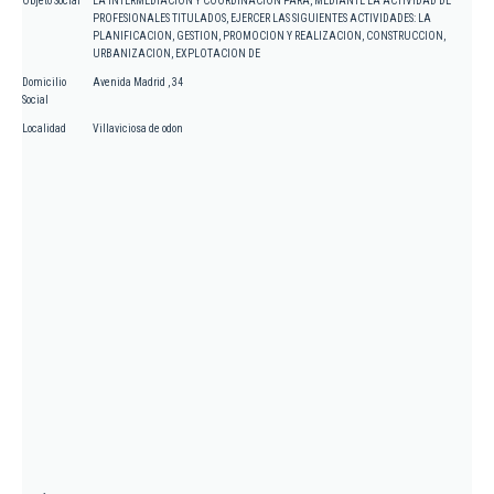
Objeto Social
LA INTERMEDIACION Y COORDINACION PARA, MEDIANTE LA ACTIVIDAD DE
PROFESIONALES TITULADOS, EJERCER LAS SIGUIENTES ACTIVIDADES: LA
PLANIFICACION, GESTION, PROMOCION Y REALIZACION, CONSTRUCCION,
URBANIZACION, EXPLOTACION DE
Domicilio
Avenida Madrid , 34
Social
Localidad
Villaviciosa de odon