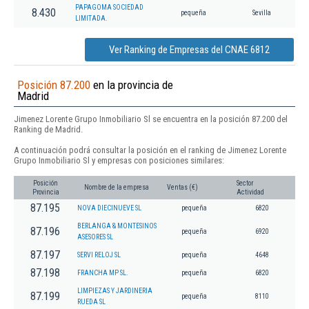
PAPAGOMA SOCIEDAD
8.430
pequeña
Sevilla
LIMITADA.
Ver Ranking de Empresas del CNAE 6812
Posición 87.200
en la provincia de
Madrid
Jimenez Lorente Grupo Inmobiliario Sl se encuentra en la posición 87.200 del
Ranking de Madrid.
A continuación podrá consultar la posición en el ranking de Jimenez Lorente
Grupo Inmobiliario Sl y empresas con posiciones similares:
Posición
Sector
Nombre de la empresa
Ventas (€)
Provincia
Actividad
87.195
NOVA DIECINUEVE SL
pequeña
6820
BERLANGA & MONTESINOS
87.196
pequeña
6920
ASESORES SL
87.197
SERVI RELOJ SL
pequeña
4648
87.198
FRANCHA MP SL.
pequeña
6820
LIMPIEZAS Y JARDINERIA
87.199
pequeña
8110
RUEDA SL