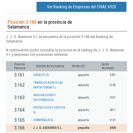
Ver Ranking de Empresas del CNAE 6920
Posición 3.166
en la provincia de
Salamanca
J. J. G. Asesores S.l. se encuentra en la posición 3.166 del Ranking de
Salamanca.
A continuación podrá consultar la posición en el ranking de J. J. G. Asesores
S.l. y empresas con posiciones similares:
Posición
Sector
Nombre de la empresa
Ventas (€)
Provincia
Actividad
3.161
GREAUTO SL
pequeña
4781
TRABAJOS AGRICOLAS
3.162
pequeña
0150
SANTA TERESA S.L.
INNOVACIONES Y
3.163
pequeña
4101
ENCOFRADOS SL.
DESTRUCCION Y GESTION
3.164
pequeña
3811
SL.
3.165
CERMEÑALES SL
pequeña
0141
3.166
J. J. G. ASESORES S.L.
pequeña
6920