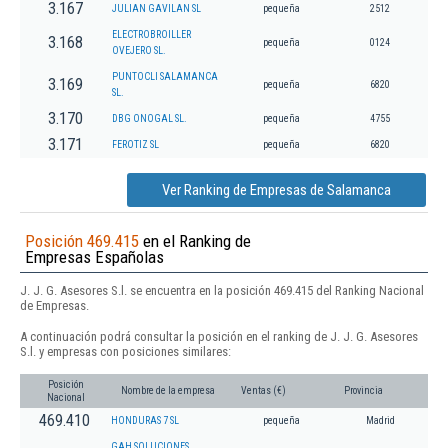
3.167
JULIAN GAVILAN SL
pequeña
2512
ELECTROBROILLER
3.168
pequeña
0124
OVEJERO SL.
PUNTOCLI SALAMANCA
3.169
pequeña
6820
SL.
3.170
DBG ONOGAL SL.
pequeña
4755
3.171
FEROTIZ SL
pequeña
6820
Ver Ranking de Empresas de Salamanca
Posición 469.415
en el Ranking de
Empresas Españolas
J. J. G. Asesores S.l. se encuentra en la posición 469.415 del Ranking Nacional
de Empresas.
A continuación podrá consultar la posición en el ranking de J. J. G. Asesores
S.l. y empresas con posiciones similares:
Posición
Nombre de la empresa
Ventas (€)
Provincia
Nacional
469.410
HONDURAS 7 SL
pequeña
Madrid
GAH SOLUCIONES