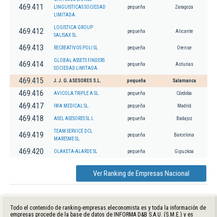
469.411
LINGUISTICAS SOCIEDAD
pequeña
Zaragoza
LIMITADA.
LOGISTICA GROUP
469.412
pequeña
Alicante
SALISAX SL.
469.413
RECREATIVOS POLI SL
pequeña
Orense
GLOBAL ASSETS FINDERS
469.414
pequeña
Asturias
SOCIEDAD LIMITADA.
469.415
J. J. G. ASESORES S.L.
pequeña
Salamanca
469.416
AVICOLA TRIPLE A SL.
pequeña
Córdoba
469.417
IWA MEDICAL SL.
pequeña
Madrid
469.418
ASEL ASESORES SL L
pequeña
Badajoz
TEAM SERVICE DCL
469.419
pequeña
Barcelona
MARESME SL.
469.420
OLAKETA-ALARDE SL
pequeña
Gipuzkoa
Ver Ranking de Empresas Nacional
Todo el contenido de ranking-empresas.eleconomista.es y toda la información de
empresas procede de la base de datos de INFORMA D&B S.A.U. (S.M.E.) y es