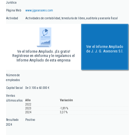
Jurídica
Página Web
www.jjgasesores.com
Actividad
Actividades de contabilidad, teneduría de libros, auditoría y asesoría fiscal
Ver el Informe Ampliado
de J. J. G. Asesores S.l.
Ve el Informe Ampliado. ¡Es gratis!
Regístrese en eInforma y le regalamos el
Informe Ampliado de esta empresa
Número de
empleados
Capital Social
De 3.100 a 60.000 €
Ventas
Año
Variación
últimos años
2022
2023
-1,89 %
2024
3,37 %
Resultado
Positivo
2024