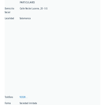
PARTICULARES
Domicilio
Calle Rector Lucena , 20 - 5 G
Social
Localidad
Salamanca
Teléfono
92328...
Forma
Sociedad limitada