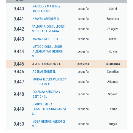
MAIGLER Y MARTINEZ
9.440
pequeña
Madrid
ASOCIADOS SL
9.441
HEAVEN ASESORES SL.
pequeña
Barcelona
SALDUVIA CONSULTORES
9.442
pequeña
Zaragoza
SOCIEDAD LIMITADA.
9.443
ASSESSORIA BIOLS SL
pequeña
Lérida
METODO CONSULTORES
9.444
ALTERNATIVAS GESTION
pequeña
Murcia
S.L.
9.445
J. J. G. ASESORES S.L.
pequeña
Salamanca
9.446
AGER ASESORES SL
pequeña
Castellon
IBORRA TECLES ASESORES Y
9.447
pequeña
Alicante
GESTORES SLP.
COLENDA ASESORIA Y
9.448
pequeña
Segovia
GESTION SL
GRUPO OMEGA
9.449
CONSULTORES BARBANZA
pequeña
Coruña
SL.
MEGA GESTION ASESORES
9.450
pequeña
Burgos
SL