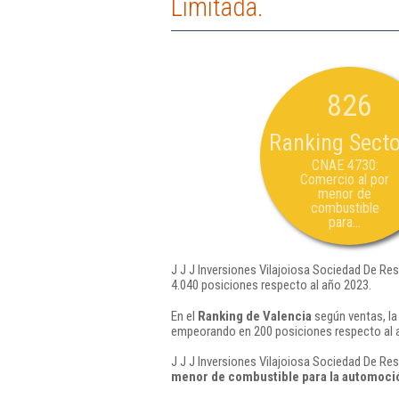
Limitada.
826
Ranking Secto
CNAE 4730:
Comercio al por
menor de
combustible
para...
J J J Inversiones Vilajoiosa Sociedad De Res
4.040 posiciones respecto al año 2023.
En el
Ranking de Valencia
según ventas, la
empeorando en 200 posiciones respecto al 
J J J Inversiones Vilajoiosa Sociedad De Res
menor de combustible para la automoci