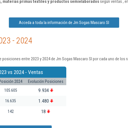
s, materias primas textiles y productos semielaborados
según ventas , e
Acceda a toda la información de Jm Sogas Mascaro Sl
023 - 2024
e posiciones entre 2023 y 2024 de Jm Sogas Mascaro Sl por cada uno de los r
023 vs 2024 - Ventas
Posición 2024
Evolución Posiciones
9.934
105.605
1.480
16.635
18
142