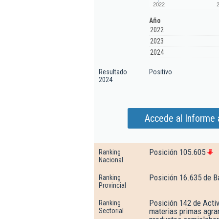
2022
Año
2022
2023
2024
Resultado
Positivo
2024
Accede al Informe
Posición 105.605
Ranking
Nacional
Posición 16.635 de B
Ranking
Provincial
Posición 142 de Activ
Ranking
materias primas agrar
Sectorial