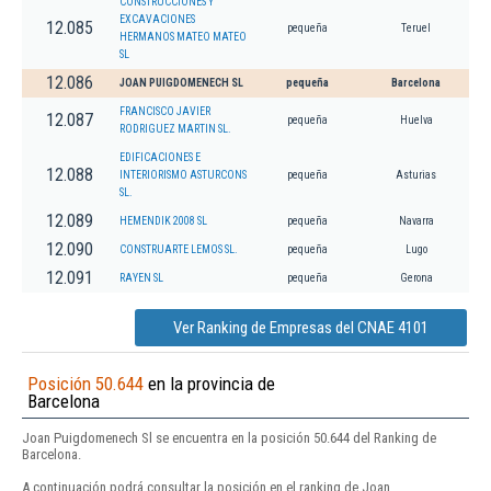
CONSTRUCCIONES Y
EXCAVACIONES
12.085
pequeña
Teruel
HERMANOS MATEO MATEO
SL
12.086
JOAN PUIGDOMENECH SL
pequeña
Barcelona
FRANCISCO JAVIER
12.087
pequeña
Huelva
RODRIGUEZ MARTIN SL.
EDIFICACIONES E
12.088
INTERIORISMO ASTURCONS
pequeña
Asturias
SL.
12.089
HEMENDIK 2008 SL
pequeña
Navarra
12.090
CONSTRUARTE LEMOS SL.
pequeña
Lugo
12.091
RAYEN SL
pequeña
Gerona
Ver Ranking de Empresas del CNAE 4101
Posición 50.644
en la provincia de
Barcelona
Joan Puigdomenech Sl se encuentra en la posición 50.644 del Ranking de
Barcelona.
A continuación podrá consultar la posición en el ranking de Joan