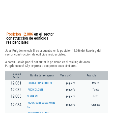
Posición 12.086
en el sector
construcción de edificios
residenciales
Joan Puigdomenech Sl se encuentra en la posición 12.086 del Ranking del
sector construcción de edificios residenciales.
A continuación podrá consultar la posición en el ranking de Joan
Puigdomenech Sl y empresas con posiciones similares:
Posición
Nombre de la empresa
Ventas (€)
Provincia
Sector
12.081
COSTEA CONSTRUCT SL.
pequeña
Madrid
12.082
PISCICOLOR SL
pequeña
Toledo
12.083
SEYGAR SL
pequeña
León
VICOGRA REPARACIONES
12.084
pequeña
Granada
SL