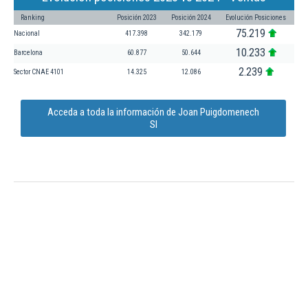
Ranking
Posición 2023
Posición 2024
Evolución Posiciones
75.219
Nacional
417.398
342.179
10.233
Barcelona
60.877
50.644
2.239
Sector CNAE 4101
14.325
12.086
Acceda a toda la información de Joan Puigdomenech
Sl