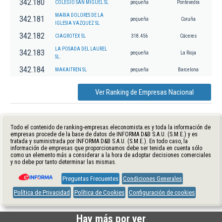
342.180
COLEGIO SAN MIGUEL SL
pequeña
Pontevedra
MARIA DOLORES DE LA
342.181
pequeña
Coruña
IGLESIA VAZQUEZ SL
342.182
CIAGROTEX SL
318.456
Cáceres
LA POSADA DEL LAUREL
342.183
pequeña
La Rioja
SL.
342.184
MAKAITREN SL
pequeña
Barcelona
Ver Ranking de Empresas Nacional
Todo el contenido de ranking-empresas.eleconomista.es y toda la información de
empresas procede de la base de datos de INFORMA D&B S.A.U. (S.M.E.) y es
tratada y suministrada por INFORMA D&B S.A.U. (S.M.E.). En todo caso, la
información de empresas que proporcionamos debe ser tenida en cuenta sólo
como un elemento más a considerar a la hora de adoptar decisiones comerciales
y no debe por tanto determinar las mismas.
Preguntas Frecuentes
Condiciones Generales
Política de Privacidad
Política de Cookies
Configuración de cookies
Hay más por ver