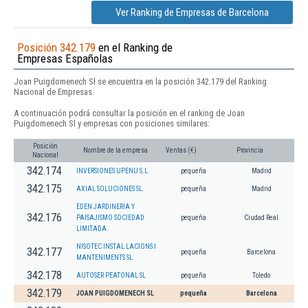
Ver Ranking de Empresas de Barcelona
Posición 342.179
en el Ranking de
Empresas Españolas
Joan Puigdomenech Sl se encuentra en la posición 342.179 del Ranking
Nacional de Empresas.
A continuación podrá consultar la posición en el ranking de Joan
Puigdomenech Sl y empresas con posiciones similares:
Posición
Nombre de la empresa
Ventas (€)
Provincia
Nacional
342.174
INVERSIONES UPENU S.L.
pequeña
Madrid
342.175
AXIAL SOLUCIONES SL.
pequeña
Madrid
EDEN JARDINERIA Y
342.176
PAISAJISMO SOCIEDAD
pequeña
Ciudad Real
LIMITADA.
NISOTEC INSTAL LACIONS I
342.177
pequeña
Barcelona
MANTENIMENTS SL
342.178
AUTOSER PEATONAL SL
pequeña
Toledo
342.179
JOAN PUIGDOMENECH SL
pequeña
Barcelona