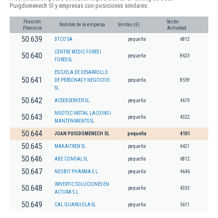
Puigdomenech Sl y empresas con posiciones similares:
Posición
Sector
Nombre de la empresa
Ventas (€)
Provincia
Actividad
50.639
DTCO SA
pequeña
6812
CENTRE MEDIC FORES I
50.640
pequeña
8623
FORES SL
ESCUELA DE DESARROLLO
50.641
DE PERSONAS Y NEGOCIOS
pequeña
8559
SL.
50.642
ACSER SERVEIS SL.
pequeña
4619
NISOTEC INSTAL LACIONS I
50.643
pequeña
4322
MANTENIMENTS SL
50.644
JOAN PUIGDOMENECH SL
pequeña
4101
50.645
MAKAITREN SL
pequeña
6421
50.646
ABE CONDAL SL
pequeña
6812
50.647
NEOBIT PHARMA S.L.
pequeña
4646
IMVERTIC SOLUCIONES EN
50.648
pequeña
4333
ALTURA S.L.
50.649
CAL GUARDIOLA SL
pequeña
5611