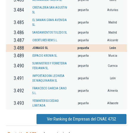
CRISTALERIA SAN AGUSTIN
3.484
pequeña
Asturias
SL
EL SAMAN GRAN AVENIDA
3.485
pequeña
Madrid
SL.
3.486
SANEAMIENTOS TOLEDO SL
pequeña
Madrid
3.487
OBERTURES REM S.L.
pequeña
Alicante
3.488
JOMAGO SL
pequeña
León
3.489
ESPACIO KROMA SL.
pequeña
Murcia
SUMINISTROS Y FERRETERIA
3.490
pequeña
Cuenca
FERJAMA SL.
IMPORTADORA LEONESA
3.491
pequeña
León
DE MAQUINARIA SL
FRANCISCO GARCIA CANO
3.492
pequeña
Almería
S.L.
YESMATER SOCIEDAD
3.493
pequeña
Albacete
LIMITADA.
Ver Ranking de Empresas del CNAE 4752