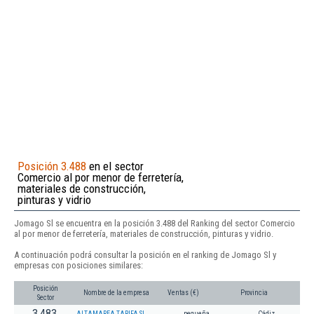
Posición 3.488
en el sector
Comercio al por menor de ferretería,
materiales de construcción,
pinturas y vidrio
Jomago Sl se encuentra en la posición 3.488 del Ranking del sector Comercio
al por menor de ferretería, materiales de construcción, pinturas y vidrio.
A continuación podrá consultar la posición en el ranking de Jomago Sl y
empresas con posiciones similares:
Posición
Nombre de la empresa
Ventas (€)
Provincia
Sector
3.483
ALTAMAREA TARIFA SL.
pequeña
Cádiz