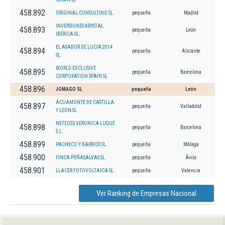
458.892
ORIGINAL CONSULTING SL.
pequeña
Madrid
INVERSIONES KRYSTAL
458.893
pequeña
León
IBERICA SL.
EL ASADOR DE LUCIA 2014
458.894
pequeña
Alicante
SL.
WORLD EXCLUSIVE
458.895
pequeña
Barcelona
CORPORATION SPAIN SL
458.896
JOMAGO SL
pequeña
León
ACUAMONTE DE CASTILLA
458.897
pequeña
Valladolid
Y LEON SL
NETEGES VERONICA LUQUE
458.898
pequeña
Barcelona
S.L.
458.899
PACHECO Y BARRIOS SL.
pequeña
Málaga
458.900
FINCA PEÑASALVAS SL.
pequeña
Ávila
458.901
LLACER FOTOVOLTAICA SL
pequeña
Valencia
Ver Ranking de Empresas Nacional