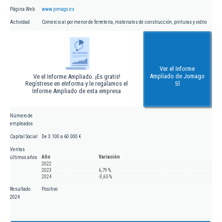
Página Web
www.jomago.es
Actividad
Comercio al por menor de ferretería, materiales de construcción, pinturas y vidrio
Ver el Informe
Ampliado de Jomago
Ve el Informe Ampliado. ¡Es gratis!
Regístrese en eInforma y le regalamos el
Sl
Informe Ampliado de esta empresa
Número de
empleados
Capital Social
De 3.100 a 60.000 €
Ventas
Año
Variación
últimos años
2022
2023
6,79 %
2024
-3,65 %
Resultado
Positivo
2024