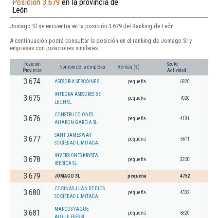
Posición 3.679
en la provincia de
León
Jomago Sl se encuentra en la posición 3.679 del Ranking de León.
A continuación podrá consultar la posición en el ranking de Jomago Sl y
empresas con posiciones similares:
Posición
Sector
Nombre de la empresa
Ventas (€)
Provincia
Actividad
3.674
ASESORIA SERCOINF SL
pequeña
6920
INTEGRA ASESORES DE
3.675
pequeña
7020
LEON SL
CONSTRUCCIONES
3.676
pequeña
4101
AHARON GARCIA SL.
SANT JAMES WAY
3.677
pequeña
5611
SOCIEDAD LIMITADA.
INVERSIONES KRYSTAL
3.678
pequeña
3250
IBERICA SL.
3.679
JOMAGO SL
pequeña
4752
COCINAS JUAN DE DIOS
3.680
pequeña
4332
SOCIEDAD LIMITADA
MARCOS YAGUE
3.681
pequeña
6820
ALQUILERES SL.