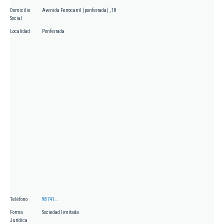
Domicilio
Avenida Ferrocarril (ponferrada) , 18
Social
Localidad
Ponferrada
Teléfono
98741...
Forma
Sociedad limitada
Jurídica