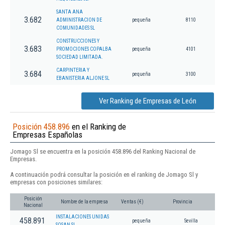
SANTA ANA
3.682
ADMINISTRACION DE
pequeña
8110
COMUNIDADES SL
CONSTRUCCIONES Y
3.683
PROMOCIONES COPALBA
pequeña
4101
SOCIEDAD LIMITADA.
CARPINTERIA Y
3.684
pequeña
3100
EBANISTERIA ALJONE SL
Ver Ranking de Empresas de León
Posición 458.896
en el Ranking de
Empresas Españolas
Jomago Sl se encuentra en la posición 458.896 del Ranking Nacional de
Empresas.
A continuación podrá consultar la posición en el ranking de Jomago Sl y
empresas con posiciones similares:
Posición
Nombre de la empresa
Ventas (€)
Provincia
Nacional
INSTALACIONES UNIDAS
458.891
pequeña
Sevilla
SOSAN SL