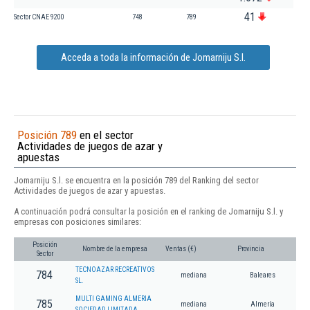
41
Sector CNAE 9200
748
789
Acceda a toda la información de Jomarniju S.l.
Posición 789
en el sector
Actividades de juegos de azar y
apuestas
Jomarniju S.l. se encuentra en la posición 789 del Ranking del sector
Actividades de juegos de azar y apuestas.
A continuación podrá consultar la posición en el ranking de Jomarniju S.l. y
empresas con posiciones similares:
Posición
Nombre de la empresa
Ventas (€)
Provincia
Sector
TECNOAZAR RECREATIVOS
784
mediana
Baleares
SL.
MULTI GAMING ALMERIA
785
mediana
Almería
SOCIEDAD LIMITADA.