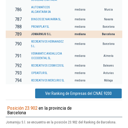
AUTOMATICOS
786
mediana
Murcia
ALCANTARA SA
787
BINGOS DE NAVARRA SL.
mediana
Navarra
788
PROMIPLAY SL
mediana
Barcelona
789
JOMARNIJU S.L.
mediana
Barcelona
RECREATIVOS HERNANDEZ
790
mediana
Barcelona
S.L.
VERAMATIC ANDALUCIA
791
mediana
Almería
OCCIDENTAL SL.
792
RECREATIVOS COSMICOS SL
mediana
Baleares
793
OPEASTUR SL
mediana
Asturias
794
RECREATIVOS MERCURIO SL
mediana
Málaga
Ver Ranking de Empresas del CNAE 9200
Posición 23.902
en la provincia de
Barcelona
Jomarniju S.l. se encuentra en la posición 23.902 del Ranking de Barcelona.