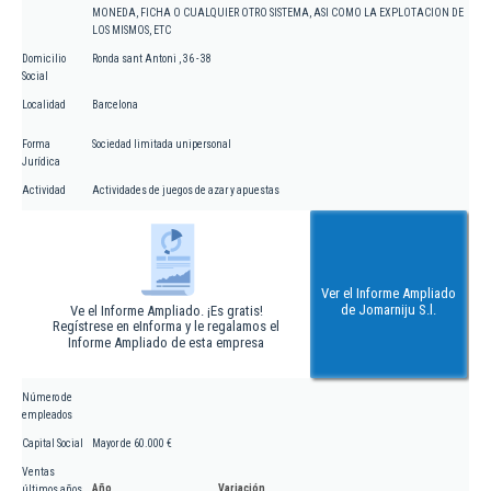
MONEDA, FICHA O CUALQUIER OTRO SISTEMA, ASI COMO LA EXPLOTACION DE
LOS MISMOS, ETC
Domicilio
Ronda sant Antoni , 36 - 38
Social
Localidad
Barcelona
Forma
Sociedad limitada unipersonal
Jurídica
Actividad
Actividades de juegos de azar y apuestas
Ver el Informe Ampliado
de Jomarniju S.l.
Ve el Informe Ampliado. ¡Es gratis!
Regístrese en eInforma y le regalamos el
Informe Ampliado de esta empresa
Número de
empleados
Capital Social
Mayor de 60.000 €
Ventas
Año
Variación
últimos años