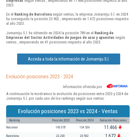
Empresas
según ventas , empeorando en 11.466 posiciones respecto al año
2023.
En el
Ranking de Barcelona
según ventas, la empresa Jomarniju S.l. en 2024
ha conseguido la posición 23.902 , empeorando en 1.672 posiciones respecto
al año 2023.
Jomarniju S.l. ha obtenido en 2024 la posición 789 en el
Ranking de
Empresas del Sector Actividades de juegos de azar y apuestas
según
ventas , empeorando en 41 posiciones respecto al año 2023.
Acceda a toda la información de Jomarniju S.l.
Evolución posiciones 2023 - 2024
Información ofrecida por
A continuación le mostramos la evolución de posiciones entre 2023 y 2024 de
Jomarniju S.l. por cada uno de los rankings según sus ventas:
Evolución posiciones 2023 vs 2024 - Ventas
Ranking
Posición 2023
Posición 2024
Evolución Posiciones
11.466
Nacional
143.070
154.536
1.672
Barcelona
22.230
23.902