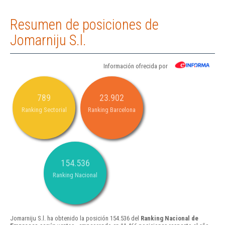
Resumen de posiciones de
Jomarniju S.l.
Información ofrecida por
789
23.902
Ranking Sectorial
Ranking Barcelona
154.536
Ranking Nacional
Jomarniju S.l. ha obtenido la posición 154.536 del
Ranking Nacional de