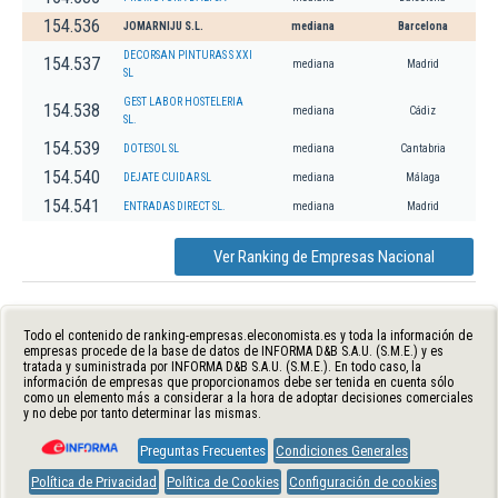
154.536
JOMARNIJU S.L.
mediana
Barcelona
DECORSAN PINTURAS S XXI
154.537
mediana
Madrid
SL
GEST LABOR HOSTELERIA
154.538
mediana
Cádiz
SL.
154.539
DOTESOL SL
mediana
Cantabria
154.540
DEJATE CUIDAR SL
mediana
Málaga
154.541
ENTRADAS DIRECT SL.
mediana
Madrid
Ver Ranking de Empresas Nacional
Todo el contenido de ranking-empresas.eleconomista.es y toda la información de
empresas procede de la base de datos de INFORMA D&B S.A.U. (S.M.E.) y es
tratada y suministrada por INFORMA D&B S.A.U. (S.M.E.). En todo caso, la
información de empresas que proporcionamos debe ser tenida en cuenta sólo
como un elemento más a considerar a la hora de adoptar decisiones comerciales
y no debe por tanto determinar las mismas.
Preguntas Frecuentes
Condiciones Generales
Política de Privacidad
Política de Cookies
Configuración de cookies