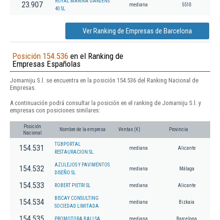
ROYAL MARINA GARDENS
23.907
mediana
5510
40 SL
Ver Ranking de Empresas de Barcelona
Posición 154.536
en el Ranking de
Empresas Españolas
Jomarniju S.l. se encuentra en la posición 154.536 del Ranking Nacional de
Empresas.
A continuación podrá consultar la posición en el ranking de Jomarniju S.l. y
empresas con posiciones similares:
Posición
Nombre de la empresa
Ventas (€)
Provincia
Nacional
TGBPORTAL
154.531
mediana
Alicante
RESTAURACION SL.
AZULEJOS Y PAVIMENTOS
154.532
mediana
Málaga
DISEÑO SL
154.533
ROBERT PIETRI SL
mediana
Alicante
BISCAY CONSULTING
154.534
mediana
Bizkaia
SOCIEDAD LIMITADA
154.535
PROMOTORA BALI SA
mediana
Barcelona