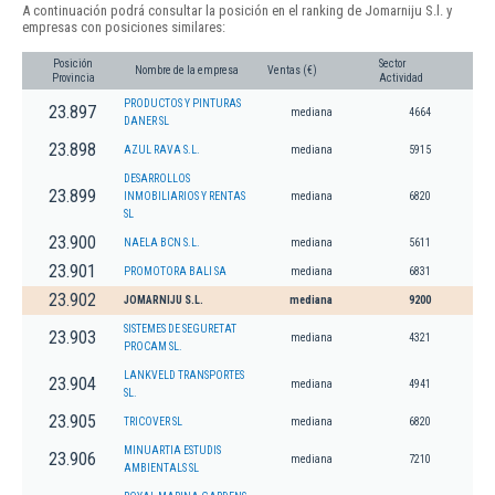
A continuación podrá consultar la posición en el ranking de Jomarniju S.l. y
empresas con posiciones similares:
Posición
Sector
Nombre de la empresa
Ventas (€)
Provincia
Actividad
PRODUCTOS Y PINTURAS
23.897
mediana
4664
DANER SL
23.898
AZUL RAVA S.L.
mediana
5915
DESARROLLOS
23.899
INMOBILIARIOS Y RENTAS
mediana
6820
SL
23.900
NAELA BCN S.L.
mediana
5611
23.901
PROMOTORA BALI SA
mediana
6831
23.902
JOMARNIJU S.L.
mediana
9200
SISTEMES DE SEGURETAT
23.903
mediana
4321
PROCAM SL.
LANKVELD TRANSPORTES
23.904
mediana
4941
SL.
23.905
TRICOVER SL
mediana
6820
MINUARTIA ESTUDIS
23.906
mediana
7210
AMBIENTALS SL