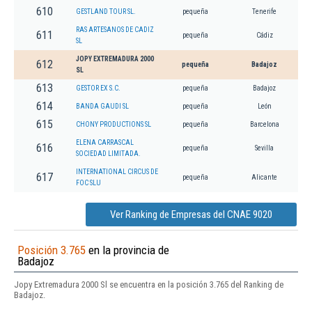
610
GESTLAND TOUR SL.
pequeña
Tenerife
RAS ARTESANOS DE CADIZ
611
pequeña
Cádiz
SL
JOPY EXTREMADURA 2000
612
pequeña
Badajoz
SL
613
GESTOR EX S.C.
pequeña
Badajoz
614
BANDA GAUDI SL
pequeña
León
615
CHONY PRODUCTIONS SL
pequeña
Barcelona
ELENA CARRASCAL
616
pequeña
Sevilla
SOCIEDAD LIMITADA.
INTERNATIONAL CIRCUS DE
617
pequeña
Alicante
FOC SLU
Ver Ranking de Empresas del CNAE 9020
Posición 3.765
en la provincia de
Badajoz
Jopy Extremadura 2000 Sl se encuentra en la posición 3.765 del Ranking de
Badajoz.