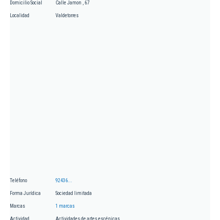
Domicilio Social
Calle Jamon , 67
Localidad
Valdetorres
Teléfono
92436...
Forma Jurídica
Sociedad limitada
Marcas
1 marcas
Actividad
Actividades de artes escénicas