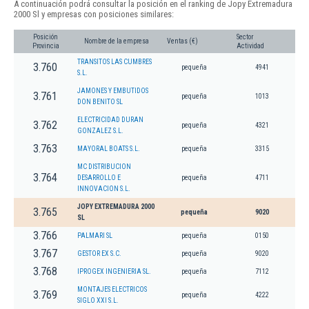
A continuación podrá consultar la posición en el ranking de Jopy Extremadura
2000 Sl y empresas con posiciones similares:
Posición
Sector
Nombre de la empresa
Ventas (€)
Provincia
Actividad
TRANSITOS LAS CUMBRES
3.760
pequeña
4941
S.L.
JAMONES Y EMBUTIDOS
3.761
pequeña
1013
DON BENITO SL
ELECTRICIDAD DURAN
3.762
pequeña
4321
GONZALEZ S.L.
3.763
MAYORAL BOATS S.L.
pequeña
3315
MC DISTRIBUCION
3.764
DESARROLLO E
pequeña
4711
INNOVACION S.L.
JOPY EXTREMADURA 2000
3.765
pequeña
9020
SL
3.766
PALMARI SL
pequeña
0150
3.767
GESTOR EX S.C.
pequeña
9020
3.768
IPROGEX INGENIERIA SL.
pequeña
7112
MONTAJES ELECTRICOS
3.769
pequeña
4222
SIGLO XXI S.L.