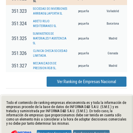
SL
SOCIEDAD DE INVERSIONES
351.323
pequeña
Valladolid
ARRIBAS & LAPORTA SL
ABETO ROJO
351.324
pequeña
Barcelona
MEDITERRANEO SL
SUMINISTROS DE
351.325
MATERIALES Y ASISTENCIA
pequeña
Madrid
SL
CLINICA CHECA SOCIEDAD
351.326
pequeña
Granada
LIMITADA.
MECANIZADOS DE
351.327
pequeña
Madrid
PRECISION RGB SL.
Ver Ranking de Empresas Nacional
Todo el contenido de ranking-empresas.eleconomista.es y toda la información de
empresas procede de la base de datos de INFORMA D&B S.A.U. (S.M.E.) y es
tratada y suministrada por INFORMA D&B S.A.U. (S.M.E.). En todo caso, la
información de empresas que proporcionamos debe ser tenida en cuenta sólo
como un elemento más a considerar a la hora de adoptar decisiones comerciales
y no debe por tanto determinar las mismas.