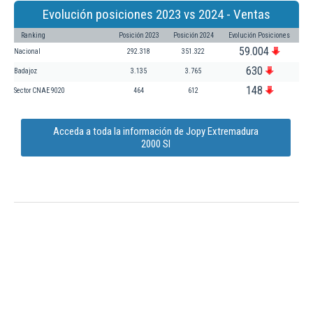
Evolución posiciones 2023 vs 2024 - Ventas
Ranking
Posición 2023
Posición 2024
Evolución Posiciones
59.004
Nacional
292.318
351.322
630
Badajoz
3.135
3.765
148
Sector CNAE 9020
464
612
Acceda a toda la información de Jopy Extremadura
2000 Sl