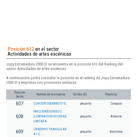
Posición 612
en el sector
Actividades de artes escénicas
Jopy Extremadura 2000 Sl se encuentra en la posición 612 del Ranking del
sector Actividades de artes escénicas.
A continuación podrá consultar la posición en el ranking de Jopy Extremadura
2000 Sl y empresas con posiciones similares:
Posición
Nombre de la empresa
Ventas (€)
Provincia
Sector
607
CONCIERTOSENBRUTO SL
pequeña
Zaragoza
PASCUBASS SONIDO E
608
ILUMINACION SOCIEDAD
pequeña
Albacete
LIMITADA.
CAMERINO TRIANGULAR
609
pequeña
Barcelona
A.I.E.