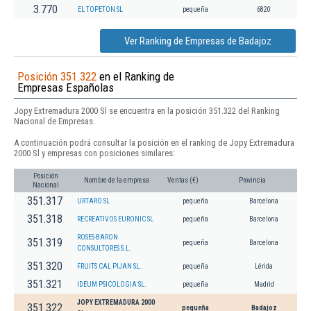
3.770
EL TOPETON SL
pequeña
6820
Ver Ranking de Empresas de Badajoz
Posición 351.322
en el Ranking de
Empresas Españolas
Jopy Extremadura 2000 Sl se encuentra en la posición 351.322 del Ranking
Nacional de Empresas.
A continuación podrá consultar la posición en el ranking de Jopy Extremadura
2000 Sl y empresas con posiciones similares:
Posición
Nombre de la empresa
Ventas (€)
Provincia
Nacional
351.317
URTARO SL
pequeña
Barcelona
351.318
RECREATIVOS EURONIC SL
pequeña
Barcelona
ROSES-BARON
351.319
pequeña
Barcelona
CONSULTORES S.L.
351.320
FRUITS CAL PIJAN SL.
pequeña
Lérida
351.321
IDEUM PSICOLOGIA SL.
pequeña
Madrid
JOPY EXTREMADURA 2000
351.322
pequeña
Badajoz