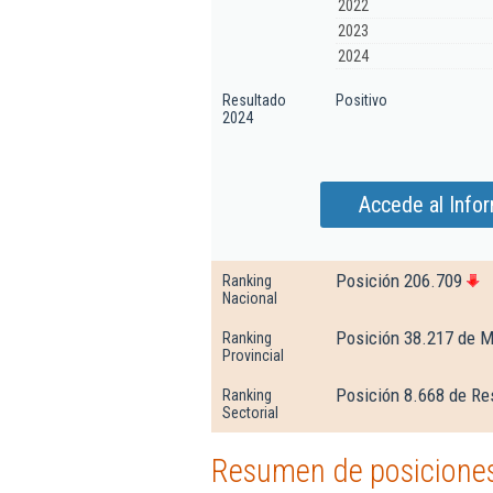
2022
2023
2024
Resultado
Positivo
2024
Accede al Info
Posición 206.709
Ranking
Nacional
Posición 38.217 de M
Ranking
Provincial
Posición 8.668 de Re
Ranking
Sectorial
Resumen de posiciones