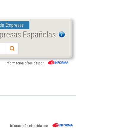
 de Empresas
mpresas Españolas
Información ofrecida por
Información ofrecida por