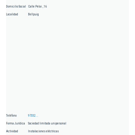
Domicilio Social
Calle Pelai , 16
Localidad
Bellpuig
Teléfono
97332...
Forma Jurídica
Sociedad limitada unipersonal
Actividad
Instalaciones eléctricas