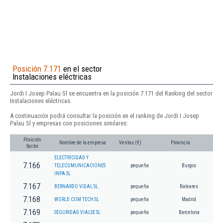
Posición 7.171
en el sector
Instalaciones eléctricas
Jordi I Josep Palau Sl se encuentra en la posición 7.171 del Ranking del sector
Instalaciones eléctricas.
A continuación podrá consultar la posición en el ranking de Jordi I Josep
Palau Sl y empresas con posiciones similares:
Posición
Nombre de la empresa
Ventas (€)
Provincia
Sector
ELECTRICIDAD Y
7.166
TELECOMUNICACIONES
pequeña
Burgos
INPA SL
7.167
BERNARDO VIDAL SL.
pequeña
Baleares
7.168
WORLD COM TECH SL
pequeña
Madrid
7.169
SEGURIDAD VIALSE SL
pequeña
Barcelona