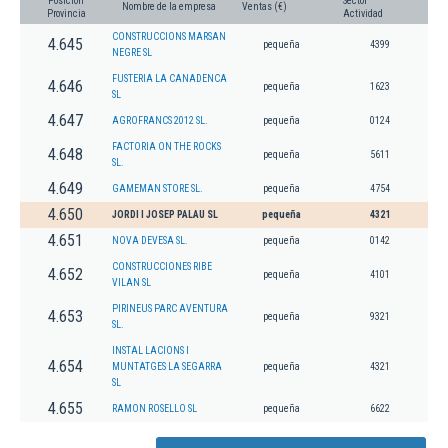
Posición
Sector
Nombre de la empresa
Ventas (€)
Provincia
Actividad
CONSTRUCCIONS MARSAN
4.645
pequeña
4399
NEGRE SL
FUSTERIA LA CANADENCA
4.646
pequeña
1623
SL
4.647
AGROFRANCS 2012 SL.
pequeña
0124
FACTORIA ON THE ROCKS
4.648
pequeña
5611
SL.
4.649
GAMEMAN STORE SL.
pequeña
4754
4.650
JORDI I JOSEP PALAU SL
pequeña
4321
4.651
NOVA DEVESA SL.
pequeña
0142
CONSTRUCCIONES RIBE
4.652
pequeña
4101
VILAN SL
PIRINEUS PARC AVENTURA
4.653
pequeña
9321
SL.
INSTAL LACIONS I
4.654
MUNTATGES LA SEGARRA
pequeña
4321
SL
4.655
RAMON ROSELLO SL
pequeña
6622