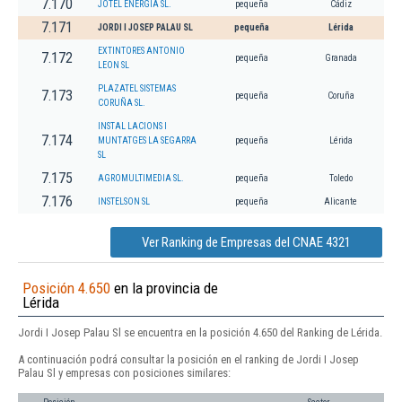
7.170
JOTEL ENERGIA SL.
pequeña
Cádiz
7.171
JORDI I JOSEP PALAU SL
pequeña
Lérida
EXTINTORES ANTONIO
7.172
pequeña
Granada
LEON SL
PLAZATEL SISTEMAS
7.173
pequeña
Coruña
CORUÑA SL.
INSTAL LACIONS I
7.174
MUNTATGES LA SEGARRA
pequeña
Lérida
SL
7.175
AGROMULTIMEDIA SL.
pequeña
Toledo
7.176
INSTELSON SL
pequeña
Alicante
Ver Ranking de Empresas del CNAE 4321
Posición 4.650
en la provincia de
Lérida
Jordi I Josep Palau Sl se encuentra en la posición 4.650 del Ranking de Lérida.
A continuación podrá consultar la posición en el ranking de Jordi I Josep
Palau Sl y empresas con posiciones similares: