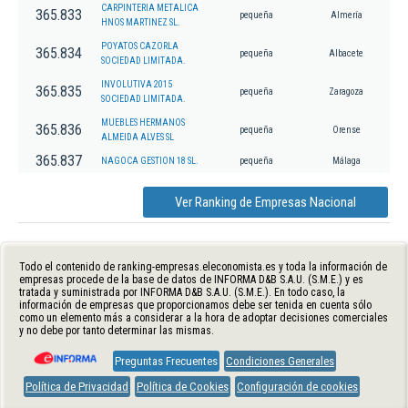
CARPINTERIA METALICA
365.833
pequeña
Almería
HNOS MARTINEZ SL.
POYATOS CAZORLA
365.834
pequeña
Albacete
SOCIEDAD LIMITADA.
INVOLUTIVA 2015
365.835
pequeña
Zaragoza
SOCIEDAD LIMITADA.
MUEBLES HERMANOS
365.836
pequeña
Orense
ALMEIDA ALVES SL
365.837
NAGOCA GESTION 18 SL.
pequeña
Málaga
Ver Ranking de Empresas Nacional
Todo el contenido de ranking-empresas.eleconomista.es y toda la información de
empresas procede de la base de datos de INFORMA D&B S.A.U. (S.M.E.) y es
tratada y suministrada por INFORMA D&B S.A.U. (S.M.E.). En todo caso, la
información de empresas que proporcionamos debe ser tenida en cuenta sólo
como un elemento más a considerar a la hora de adoptar decisiones comerciales
y no debe por tanto determinar las mismas.
Preguntas Frecuentes
Condiciones Generales
Política de Privacidad
Política de Cookies
Configuración de cookies