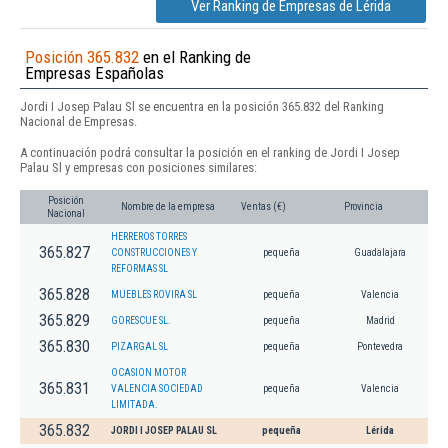
Ver Ranking de Empresas de Lérida
Posición 365.832
en el Ranking de
Empresas Españolas
Jordi I Josep Palau Sl se encuentra en la posición 365.832 del Ranking
Nacional de Empresas.
A continuación podrá consultar la posición en el ranking de Jordi I Josep
Palau Sl y empresas con posiciones similares:
Posición
Nombre de la empresa
Ventas (€)
Provincia
Nacional
HERREROS TORRES
365.827
CONSTRUCCIONES Y
pequeña
Guadalajara
REFORMAS SL
365.828
MUEBLES ROVIRA SL
pequeña
Valencia
365.829
GORESCUE SL.
pequeña
Madrid
365.830
PIZARGAL SL
pequeña
Pontevedra
OCASION MOTOR
365.831
VALENCIA SOCIEDAD
pequeña
Valencia
LIMITADA.
365.832
JORDI I JOSEP PALAU SL
pequeña
Lérida