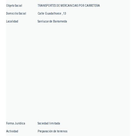
Objeto Social
TRANSPORTES DE MERCANCIAS POR CARRETERA
Domicilio Social
Calle Guadalhorce , 13
Localidad
Sanlucar de Barrameda
Forma Jurídica
Sociedad limitada
Actividad
Preparación de terrenos