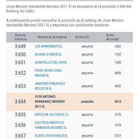
Jose Antonio Hernandez Moreno 2011 Sl se encuentra en la posición 3.654 del
Ranking de Cádiz.
A continuación podrá consultar la posición en el ranking de Jose Antonio
Hernandez Moreno 2011 Sl y empresas con posiciones similares:
Posición
Sector
Nombre de la empresa
Ventas (€)
Provincia
Actividad
3.649
LIFE APARTMENTS SL.
pequeña
5520
3.650
ALVARO DOMECQ SL
pequeña
1102
3.651
AGROPELLET DEL SUR SL.
pequeña
1628
PEDRO MORA-JUAN
3.652
pequeña
6820
MACIAS SL
JAMONES FERNANDEZ
3.653
pequeña
4632
REVUELTA SL
JOSE ANTONIO
3.654
HERNANDEZ MORENO
pequeña
4312
2011 SL
3.655
DATOCHA CALZADOS, S.L.
pequeña
4772
ELECTRODOMESTICOS
3.656
pequeña
4754
HERMANOS ALVAREZ SL
3.657
AZERTO INOXIDABLES SL
pequeña
2513