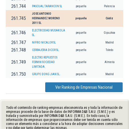
261.744
PASCUAL TARANCON SL
pequeña
Palencia
JOSE ANTONIO
261.745
HERNANDEZ MORENO
pequeña
Cádiz
2011 SL
ELECTRICIDAD MUSAKOLA
261.746
pequeña
Gipuzkoa
SL.
261.747
NIFRIO NICALOR SL
pequeña
Madrid
261.748
CERRAJERIA DICOR SL.
pequeña
Toledo
ELECTRO REPUESTOS
261.749
FERMIN SOCIEDAD
pequeña
Almería
LIMITADA.
261.750
GRUPO DONG JIAN SL.
pequeña
Madrid
Ver Ranking de Empresas Nacional
Todo el contenido de ranking-empresas.eleconomista.es y toda la información de
empresas procede de la base de datos de INFORMA D&B S.A.U. (S.M.E.) y es
tratada y suministrada por INFORMA D&B S.A.U. (S.M.E.). En todo caso, la
información de empresas que proporcionamos debe ser tenida en cuenta sólo
como un elemento más a considerar a la hora de adoptar decisiones comerciales
y no debe por tanto determinar las mismas.