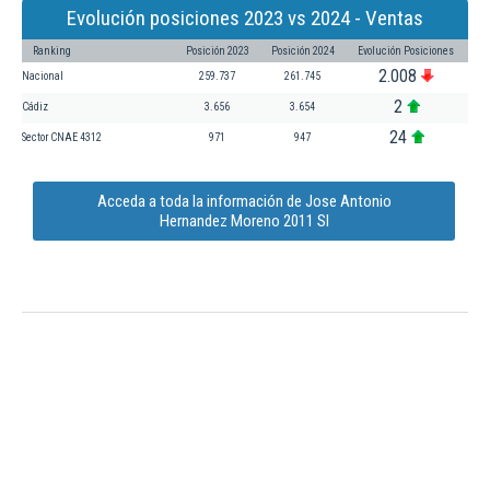
Evolución posiciones 2023 vs 2024 - Ventas
Ranking
Posición 2023
Posición 2024
Evolución Posiciones
2.008
Nacional
259.737
261.745
2
Cádiz
3.656
3.654
24
Sector CNAE 4312
971
947
Acceda a toda la información de Jose Antonio
Hernandez Moreno 2011 Sl