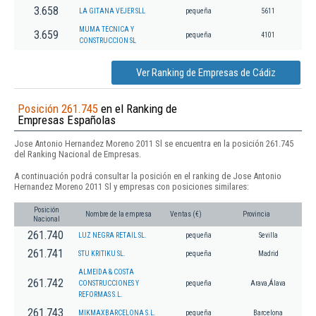
3.658
LA GITANA VEJER SLL
pequeña
5611
MUMA TECNICA Y
3.659
pequeña
4101
CONSTRUCCION SL
Ver Ranking de Empresas de Cádiz
Posición 261.745
en el Ranking de
Empresas Españolas
Jose Antonio Hernandez Moreno 2011 Sl se encuentra en la posición 261.745
del Ranking Nacional de Empresas.
A continuación podrá consultar la posición en el ranking de Jose Antonio
Hernandez Moreno 2011 Sl y empresas con posiciones similares:
Posición
Nombre de la empresa
Ventas (€)
Provincia
Nacional
261.740
LUZ NEGRA RETAIL SL.
pequeña
Sevilla
261.741
STU KRITIKU SL.
pequeña
Madrid
ALMEIDA & COSTA
261.742
CONSTRUCCIONES Y
pequeña
Arava,Álava
REFORMAS S.L.
261.743
MIKMAXBARCELONA S.L.
pequeña
Barcelona