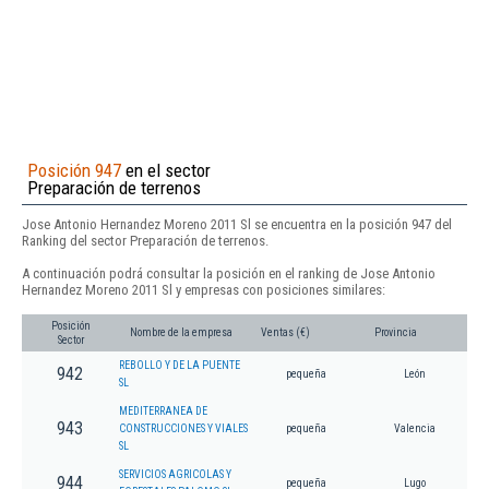
Posición 947
en el sector
Preparación de terrenos
Jose Antonio Hernandez Moreno 2011 Sl se encuentra en la posición 947 del
Ranking del sector Preparación de terrenos.
A continuación podrá consultar la posición en el ranking de Jose Antonio
Hernandez Moreno 2011 Sl y empresas con posiciones similares:
Posición
Nombre de la empresa
Ventas (€)
Provincia
Sector
REBOLLO Y DE LA PUENTE
942
pequeña
León
SL
MEDITERRANEA DE
943
CONSTRUCCIONES Y VIALES
pequeña
Valencia
SL
SERVICIOS AGRICOLAS Y
944
pequeña
Lugo