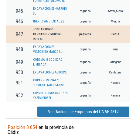
FORESTALES PALOMO SL
EXCAVACIONES HARROBI
945
pequeña
Arava,Álava
SL
946
INERTES AMBIENTAL S.L.
pequeña
Murcia
JOSE ANTONIO
947
HERNANDEZ MORENO
pequeña
Cádiz
2011 SL
EXCAVACIONES
948
pequeña
Teruel
VICTORINO MARCO SL
CONSMA 18 SOCIEDAD
949
pequeña
Tarragona
LIMITADA.
950
EXCAVACIONES ALBOR SL
pequeña
Cantabria
OBRAS PERSONAL Y
951
pequeña
Navarra
SERVICIOS AUXILIARES SL.
COYSER-CONSTRUCCIONES
952
pequeña
Navarra
Y SERVICIOS SL
Ver Ranking de Empresas del CNAE 4312
Posición 3.654
en la provincia de
Cádiz