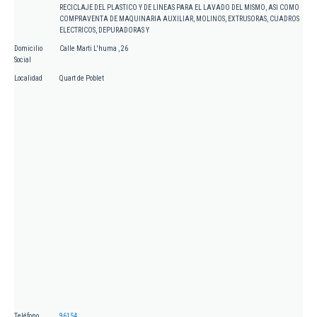
RECICLAJE DEL PLASTICO Y DE LINEAS PARA EL LAVADO DEL MISMO, ASI COMO
COMPRAVENTA DE MAQUINARIA AUXILIAR, MOLINOS, EXTRUSORAS, CUADROS
ELECTRICOS, DEPURADORAS Y
Domicilio
Calle Marti L'huma , 26
Social
Localidad
Quart de Poblet
Teléfono
96154...