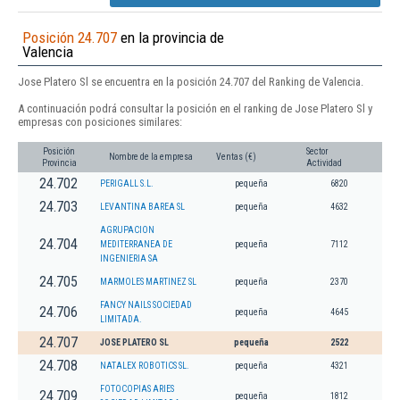
Posición 24.707
en la provincia de
Valencia
Jose Platero Sl se encuentra en la posición 24.707 del Ranking de Valencia.
A continuación podrá consultar la posición en el ranking de Jose Platero Sl y
empresas con posiciones similares:
Posición
Sector
Nombre de la empresa
Ventas (€)
Provincia
Actividad
24.702
PERIGALL S.L.
pequeña
6820
24.703
LEVANTINA BAREA SL
pequeña
4632
AGRUPACION
24.704
MEDITERRANEA DE
pequeña
7112
INGENIERIA SA
24.705
MARMOLES MARTINEZ SL
pequeña
2370
FANCY NAILS SOCIEDAD
24.706
pequeña
4645
LIMITADA.
24.707
JOSE PLATERO SL
pequeña
2522
24.708
NATALEX ROBOTICS SL.
pequeña
4321
FOTOCOPIAS ARIES
24.709
pequeña
1812