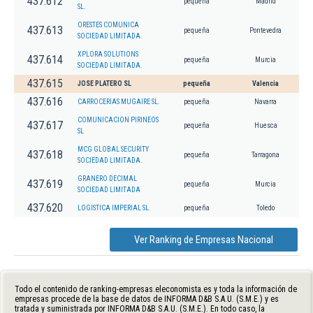
437.612
pequeña
Madrid
SL.
ORESTES COMUNICA
437.613
pequeña
Pontevedra
SOCIEDAD LIMITADA.
XPLORA SOLUTIONS
437.614
pequeña
Murcia
SOCIEDAD LIMITADA.
437.615
JOSE PLATERO SL
pequeña
Valencia
437.616
CARROCERIAS MUGAIRE SL.
pequeña
Navarra
COMUNICACION PIRINEOS
437.617
pequeña
Huesca
SL
MCG GLOBAL SECURITY
437.618
pequeña
Tarragona
SOCIEDAD LIMITADA.
GRANERO DECIMAL
437.619
pequeña
Murcia
SOCIEDAD LIMITADA
437.620
LOGISTICA IMPERIAL SL.
pequeña
Toledo
Ver Ranking de Empresas Nacional
Todo el contenido de ranking-empresas.eleconomista.es y toda la información de
empresas procede de la base de datos de INFORMA D&B S.A.U. (S.M.E.) y es
tratada y suministrada por INFORMA D&B S.A.U. (S.M.E.). En todo caso, la