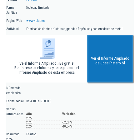
Forma
Sociedad limitada
Jurídica
Página Web
www.viplat.es
Actividad
Fabricación de otras cisternas, grandes Depósitos y contenedores de metal
Ver el Informe Ampliado
de Jose Platero Sl
Ve el Informe Ampliado. ¡Es gratis!
Regístrese en eInforma y le regalamos el
Informe Ampliado de esta empresa
Número de
empleados
Capital Social
De 3.100 a 60.000 €
Ventas
Año
Variación
últimos años
2022
2023
-32,69 %
2024
-10,54 %
Resultado
Positivo
2024