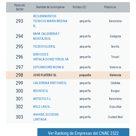
Posición
Nombre de la empresa
Ventas (€)
Provincia
Sector
RECUBRIMIENTOS
293
TECNICOS MARIN MEDINA
pequeña
Barcelona
SL.
RAPA CALDERERIA Y
294
pequeña
Zaragoza
MONTAJES SL
295
TECNOVIGUER SL
pequeña
Sevilla
SERVICIOS E
296
pequeña
Teruel
INSTALACIONES TERUEL SA
297
DEPURADORES MORA SL
pequeña
Valencia
298
JOSE PLATERO SL
pequeña
Valencia
299
CALDERERIA BRETONES SL
pequeña
Córdoba
300
REVINOX SL
pequeña
Burgos
301
METSOTIG S.L.
pequeña
Barcelona
302
WELD LAN SL.
pequeña
Gipuzkoa
ANHEBE, SOCIEDAD
303
pequeña
Ciudad Real
LIMITADA.
Ver Ranking de Empresas del CNAE 2522