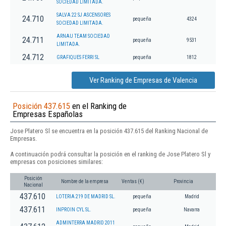
SOCIEDAD LIMITADA.
SALVA 22 SJ ASCENSORES
24.710
pequeña
4324
SOCIEDAD LIMITADA.
ARNAU TEAM SOCIEDAD
24.711
pequeña
9531
LIMITADA.
24.712
GRAFIQUES FERRI SL
pequeña
1812
Ver Ranking de Empresas de Valencia
Posición 437.615
en el Ranking de
Empresas Españolas
Jose Platero Sl se encuentra en la posición 437.615 del Ranking Nacional de
Empresas.
A continuación podrá consultar la posición en el ranking de Jose Platero Sl y
empresas con posiciones similares:
Posición
Nombre de la empresa
Ventas (€)
Provincia
Nacional
437.610
LOTERIA 219 DE MADRID SL.
pequeña
Madrid
437.611
INPROIN CYL SL.
pequeña
Navarra
ADMINTERRA MADRID 2011