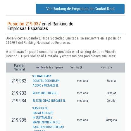
Ver Ranking de Empresas de Ciudad Real
Posición 219.937
en el Ranking de
Empresas Españolas
Jose Vicente Ucendo E Hijos Sociedad Limitada. se encuentra en la posición
219.937 del Ranking Nacional de Empresas.
A continuación podrá consultar la posición en el ranking de Jose Vicente
Ucendo E Hijos Sociedad Limitada. y empresas con posiciones similares:
Posición
Nombre de la empresa
Ventas (€)
Provincia
Nacional
SOLDADURAS Y
219.932
CONSTRUCCIONES EN
mediana
Bizkaia
ACERO Y METALES SL
219.933
MOLVI BROTHERS S.L.
mediana
Badajoz
219.934
ELECTRICIDAD INSCABE SL
mediana
Coruña
SERVICIO DE
INSTALACIONES
INDUSTRIALES Y
219.935
mediana
Tarragona
MANTENIMIENTO DEL
BAIX PENEDES SOCIEDAD