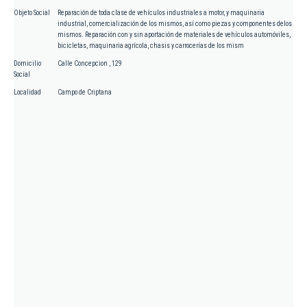
Objeto Social
Reparación de toda clase de vehículos industriales a motor, y maquinaria
industrial, comercialización de los mismos, así como piezas y componentes delos
mismos. Reparación con y sin aportación de materiales de vehículos automóviles,
bicicletas, maquinaria agrícola, chasis y carrocerías de los mism
Domicilio
Calle Concepcion , 129
Social
Localidad
Campo de Criptana