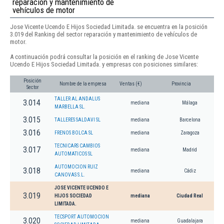
reparación y mantenimiento de
vehículos de motor
Jose Vicente Ucendo E Hijos Sociedad Limitada. se encuentra en la posición
3.019 del Ranking del sector reparación y mantenimiento de vehículos de
motor.
A continuación podrá consultar la posición en el ranking de Jose Vicente
Ucendo E Hijos Sociedad Limitada. y empresas con posiciones similares:
Posición
Nombre de la empresa
Ventas (€)
Provincia
Sector
TALLER AL ANDALUS
3.014
mediana
Málaga
MARBELLA SL.
3.015
TALLERES SALDAVI SL
mediana
Barcelona
3.016
FRENOS BOLCA SL
mediana
Zaragoza
TECNICARS CAMBIOS
3.017
mediana
Madrid
AUTOMATICOS SL
AUTOMOCION RUIZ
3.018
mediana
Cádiz
CANOVAS S.L.
JOSE VICENTE UCENDO E
3.019
HIJOS SOCIEDAD
mediana
Ciudad Real
LIMITADA.
TECSPORT AUTOMOCION
3.020
mediana
Guadalajara