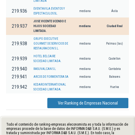
LIMITADA
EVENTAVILA EVENTOS Y
219.936
mediana
Ávila
ESPECTACULOS SL.
JOSE VICENTE UCENDO E
219.937
HIJOS SOCIEDAD
mediana
Ciudad Real
LIMITADA.
GRUPO EXECUTIVE
219.938
GOURMET DE SERVICIOS DE
mediana
Palmas (las)
RESTAURACION S.L.
HOTEL BELCAIRE
219.939
mediana
Castellon
SOCIEDAD LIMITADA.
219.940
RASUVALCAN S L
mediana
Cantabria
219.941
ARCOS DE FORMENTERA SA
mediana
Baleares
KEDAROINTERNATIONAL
219.942
mediana
Huelva
SOCIEDAD LIMITADA.
Ver Ranking de Empresas Nacional
Todo el contenido de ranking-empresas.eleconomista.es y toda la información de
empresas procede de la base de datos de INFORMA D&B S.A.U. (S.M.E.) y es
tratada y suministrada por INFORMA D&B S.A.U. (S.M.E.). En todo caso, la