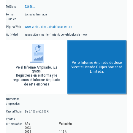
Teléfono
92656...
Forma
Sociedad limitada
Jurídica
Página Web
www.vehiculoindustrialciudadreal.es
Actividad
reparación y mantenimiento de vehículos de motor
Ver el Informe Ampliado de Jose
Vicente Ucendo E Hijos Sociedad
Ve el Informe Ampliado. ¡Es
gratis!
Limitada.
Regístrese en eInforma y le
regalamos el Informe Ampliado
de esta empresa
Número de
empleados
Capital Social
De 3.100 a 60.000 €
Ventas
Año
Variación
últimos años
2023
2024
1,15 %