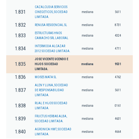
CAZALCUDIA SERVICIOS
1.831
CINEGETICOS, SOCIEDAD
mediana
5611
LIMITADA.
1.832
RENUSA RESIDENCIAL SL
mediana
8731
ESTRUCTURAS HNOS
1.833
mediana
4324
CAMACHO SRL LABORAL
INTERMODA ALCAZAR
1.834
mediana
4711
2012 SOCIEDAD LIMITADA.
JOSE VICENTE UCENDO E
1.835
HIJOS SOCIEDAD
mediana
9531
LIMITADA.
1.836
MOISES MATA SL
mediana
4762
ALEN Y LUNA, SOCIEDAD
1.837
DE RESPONSABILIDAD
mediana
5611
LIMITADA.
RUAL E HIJOS SOCIEDAD
1.838
mediana
0161
LIMITADA.
FRUCTUS HERBAS ALBA,
1.839
mediana
4631
SOCIEDAD LIMITADA.
AGRONICA HMT, SOCIEDAD
1.840
mediana
4664
LIMITADA.