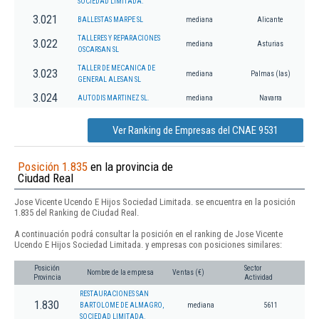
SOCIEDAD LIMITADA.
3.021
BALLESTAS MARPE SL
mediana
Alicante
TALLERES Y REPARACIONES
3.022
mediana
Asturias
OSCARSAN SL
TALLER DE MECANICA DE
3.023
mediana
Palmas (las)
GENERAL ALESAN SL
3.024
AUTODIS MARTINEZ SL.
mediana
Navarra
Ver Ranking de Empresas del CNAE 9531
Posición 1.835
en la provincia de
Ciudad Real
Jose Vicente Ucendo E Hijos Sociedad Limitada. se encuentra en la posición
1.835 del Ranking de Ciudad Real.
A continuación podrá consultar la posición en el ranking de Jose Vicente
Ucendo E Hijos Sociedad Limitada. y empresas con posiciones similares:
Posición
Sector
Nombre de la empresa
Ventas (€)
Provincia
Actividad
RESTAURACIONES SAN
1.830
BARTOLOME DE ALMAGRO,
mediana
5611
SOCIEDAD LIMITADA.