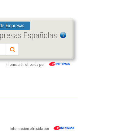
 de Empresas
mpresas Españolas
Información ofrecida por
Información ofrecida por