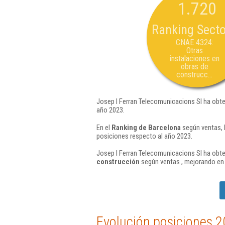
1.720
Ranking Secto
CNAE 4324:
Otras
instalaciones en
obras de
construcc...
Josep I Ferran Telecomunicacions Sl ha obte
año 2023.
En el
Ranking de Barcelona
según ventas, 
posiciones respecto al año 2023.
Josep I Ferran Telecomunicacions Sl ha obte
construcción
según ventas , mejorando en 
Evolución posiciones 2