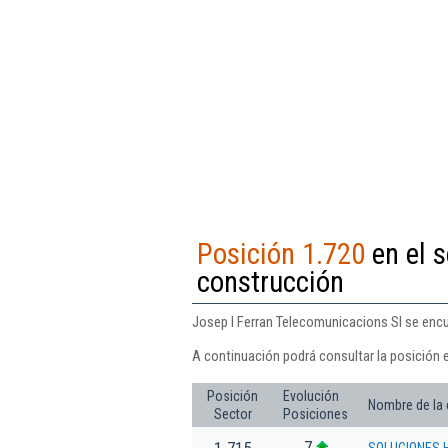
Posición 1.720
en el s
construcción
Josep I Ferran Telecomunicacions Sl se encu
A continuación podrá consultar la posición 
Posición
Evolución
Nombre de la
Sector
Posiciones
7
1.715
SOLUCIONES 