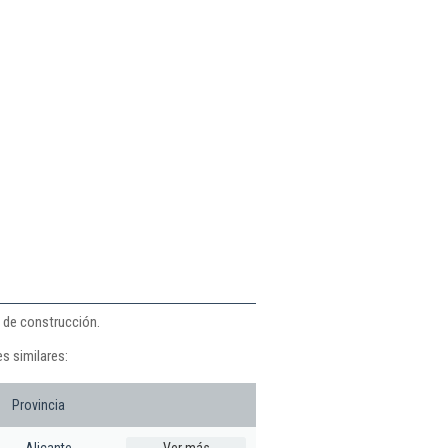
s de construcción.
s similares:
Provincia
Alicante
Ver más