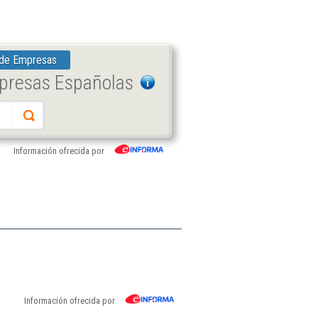
 de Empresas
mpresas Españolas
Información ofrecida por
Información ofrecida por