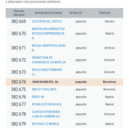
y empresas con posiciones similares:
Posición
Nombre de la empresa
Ventas (€)
Provincia
Nacional
382.669
ELECTRICA DEL OESTE SL
pequeña
Cáceres
MARTAGOM GABINETE DE
382.670
ESTUDIOS EMPRESARIALES
pequeña
Madrid
SL
MIGUEL MARTIN VILLEGAS
382.671
pequeña
Almería
SL
PROMOTORA DE
382.672
pequeña
Alicante
VIVIENDAS DE LEVANTE, SA
REGGIO MEDITERRANEA
382.673
pequeña
Alicante
S.L.
382.674
JUAN DALMASES, SA
pequeña
Barcelona
382.675
EMILIO TOVILLAS SL
pequeña
Barcelona
382.676
SERGIL SA
pequeña
Segovia
382.677
ROYBA ELECTRONICA SL
pequeña
Madrid
CLINICA VETERINARIA
382.678
pequeña
Alicante
JUAN DE HERRERA SLU
382.679
NOTHING TO WEAR SL
pequeña
Madrid