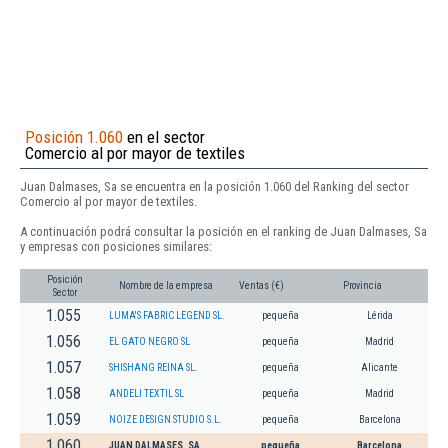
Posición 1.060
en el sector
Comercio al por mayor de textiles
Juan Dalmases, Sa se encuentra en la posición 1.060 del Ranking del sector
Comercio al por mayor de textiles.
A continuación podrá consultar la posición en el ranking de Juan Dalmases, Sa
y empresas con posiciones similares:
Posición
Nombre de la empresa
Ventas (€)
Provincia
Sector
1.055
LUMA'S FABRIC LEGEND SL.
pequeña
Lérida
1.056
EL GATO NEGRO SL
pequeña
Madrid
1.057
SHISHANG REINA SL.
pequeña
Alicante
1.058
ANDELI TEXTIL SL
pequeña
Madrid
1.059
NOIZE DESIGN STUDIO S.L.
pequeña
Barcelona
1.060
JUAN DALMASES, SA
pequeña
Barcelona