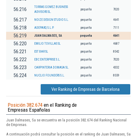
TORRAS GOMEZ BUSINESS
56.216
pequeña
7020
ADVISORS SL.
56.217
NOIZE DESIGN STUDIO S.L.
pequeña
4641
56.218
ADEPARQ S.L.P.
pequeña
7111
56.219
JUAN DALMASES, SA
pequeña
4641
56.220
EMILIO TOVILLAS SL
pequeña
4687
56.221
EST BAR SL
pequeña
8542
56.222
EBC ENTERPRISE S.L.
pequeña
7020
56.223
CARPINTERIA DOMASA SL.
pequeña
4332
56.224
NUCLIO FOUNDERS S.L.
pequeña
8559
Ver Ranking de Empresas de Barcelona
Posición 382.674
en el Ranking de
Empresas Españolas
Juan Dalmases, Sa se encuentra en la posición 382.674 del Ranking Nacional
de Empresas.
A continuación podrá consultar la posición en el ranking de Juan Dalmases, Sa