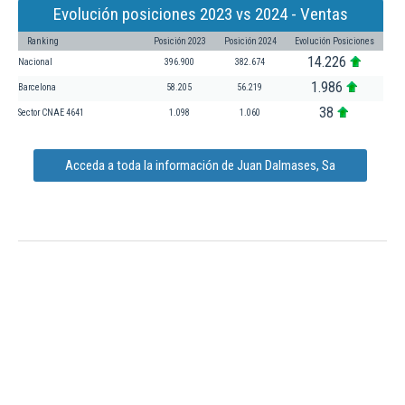
Evolución posiciones 2023 vs 2024 - Ventas
Ranking
Posición 2023
Posición 2024
Evolución Posiciones
14.226
Nacional
396.900
382.674
1.986
Barcelona
58.205
56.219
38
Sector CNAE 4641
1.098
1.060
Acceda a toda la información de Juan Dalmases, Sa