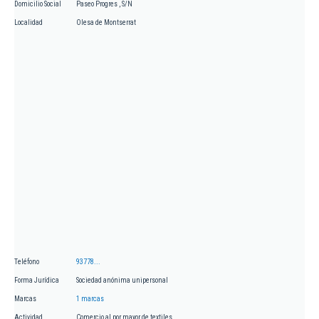
Domicilio Social
Paseo Progres , S/N
Localidad
Olesa de Montserrat
Teléfono
93778...
Forma Jurídica
Sociedad anónima unipersonal
Marcas
1 marcas
Actividad
Comercio al por mayor de textiles