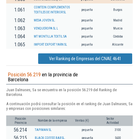
COMTEIN COMPLEMENTOS
1.061
pequeña
Burgos
TEXTILES DE INTERIOR SL
1.062
MESA JOVEN SL.
pequeña
Madrid
1.063
VENQUEROPA SL L
pequeña
Murcia
1.064
MT MONTILLA TEXTIL SA
pequeña
Córdoba
1.065
IMPORT EXPORT YARN SL
pequeña
Alicante
Ver Ranking de Empresas del CNAE 4641
Posición 56.219
en la provincia de
Barcelona
Juan Dalmases, Sa se encuentra en la posición 56.219 del Ranking de
Barcelona.
A continuación podrá consultar la posición en el ranking de Juan Dalmases, Sa
y empresas con posiciones similares:
Posición
Sector
Nombre de la empresa
Ventas (€)
Provincia
Actividad
56.214
TAPIMAN SL
pequeña
3100
56.215
BLACK COFFEE BAR SL.
pequeña
5630