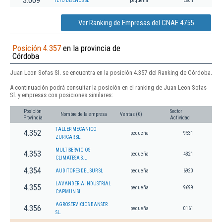
3.009
TEYO DISEÑOS SL
pequeña
León
Ver Ranking de Empresas del CNAE 4755
Posición 4.357
en la provincia de
Córdoba
Juan Leon Sofas Sl. se encuentra en la posición 4.357 del Ranking de Córdoba.
A continuación podrá consultar la posición en el ranking de Juan Leon Sofas
Sl. y empresas con posiciones similares:
Posición
Sector
Nombre de la empresa
Ventas (€)
Provincia
Actividad
TALLER MECANICO
4.352
pequeña
9531
ZURICAR SL.
MULTISERVICIOS
4.353
pequeña
4321
CLIMATESA S.L
4.354
AUDITORES DEL SUR SL
pequeña
6920
LAVANDERIA INDUSTRIAL
4.355
pequeña
9699
CAPMUN SL.
AGROSERVICIOS BANSER
4.356
pequeña
0161
SL.