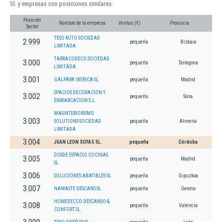
Sl. y empresas con posiciones similares:
Posición
Nombre de la empresa
Ventas (€)
Provincia
Sector
TESO RUTO SOCIEDAD
2.999
pequeña
Bizkaia
LIMITADA.
TARRACODECO SOCIEDAD
3.000
pequeña
Tarragona
LIMITADA.
3.001
GALPARK IBERICA SL
pequeña
Madrid
SPACIOS DECORACION Y
3.002
pequeña
Soria
ENMARCACION S.L.
MASINTERIORISMO
3.003
SOLUTIONS SOCIEDAD
pequeña
Almería
LIMITADA
3.004
JUAN LEON SOFAS SL.
pequeña
Córdoba
DOSDE ESPACIO COCINAS
3.005
pequeña
Madrid
SL
3.006
SOLUCIONES ABATIBLES SL.
pequeña
Gipuzkoa
3.007
NAMASTE DESCANS SL.
pequeña
Gerona
HOMEDECCO DESCANSO &
3.008
pequeña
Valencia
CONFORT SL.