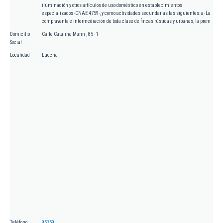
iluminación y otros artículos de uso doméstico en establecimientos
especializados -CNAE 4759-, y como actividades secundarias las siguientes: a- La
compraventa e intermediación de toda clase de fincas rústicas y urbanas, la prom
Domicilio
Calle Catalina Marin , 85 - 1
Social
Localidad
Lucena
Teléfono
95759...