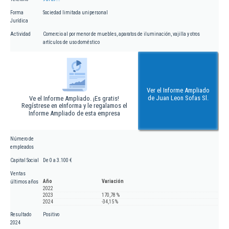
Forma
Sociedad limitada unipersonal
Jurídica
Actividad
Comercio al por menor de muebles, aparatos de iluminación, vajilla y otros
artículos de uso doméstico
Ver el Informe Ampliado
de Juan Leon Sofas Sl.
Ve el Informe Ampliado. ¡Es gratis!
Regístrese en eInforma y le regalamos el
Informe Ampliado de esta empresa
Número de
empleados
Capital Social
De 0 a 3.100 €
Ventas
Año
Variación
últimos años
2022
2023
170,78 %
2024
-34,15 %
Resultado
Positivo
2024