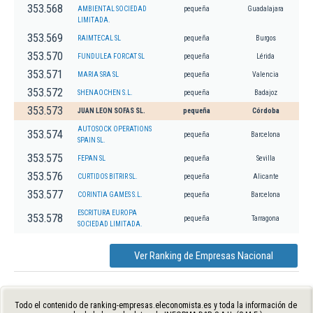
353.568
AMBIENTAL SOCIEDAD
pequeña
Guadalajara
LIMITADA.
353.569
RAIMTECAL SL
pequeña
Burgos
353.570
FUNDULEA FORCAT SL
pequeña
Lérida
353.571
MARIA SRA SL
pequeña
Valencia
353.572
SHENAOCHEN S.L.
pequeña
Badajoz
353.573
JUAN LEON SOFAS SL.
pequeña
Córdoba
AUTOSOCK OPERATIONS
353.574
pequeña
Barcelona
SPAIN SL.
353.575
FEPAN SL
pequeña
Sevilla
353.576
CURTIDOS BITRIR SL.
pequeña
Alicante
353.577
CORINTIA GAMES S.L.
pequeña
Barcelona
ESCRITURA EUROPA
353.578
pequeña
Tarragona
SOCIEDAD LIMITADA.
Ver Ranking de Empresas Nacional
Todo el contenido de ranking-empresas.eleconomista.es y toda la información de