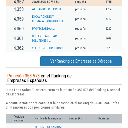
4.357
JUAN LEON SOFAS SL.
pequeña
4755
4.358
ALEJANDRO CEJAS SLU
pequeña
4754
EXCAVACIONES Y
4.359
pequeña
4312
BIOMASAS RODRIGUEZ SL.
4.360
PROYECTANDA SL.
pequeña
6220
COBAR HEALTHCARE
4.361
pequeña
8699
SOLUTIONS S.L.
4.362
VIAL NORTE CORDOBES SL
pequeña
6820
Ver Ranking de Empresas de Córdoba
Posición 353.573
en el Ranking de
Empresas Españolas
Juan Leon Sofas Sl. se encuentra en la posición 353.573 del Ranking Nacional
de Empresas.
A continuación podrá consultar la posición en el ranking de Juan Leon Sofas
Sl. y empresas con posiciones similares:
Posición
Nombre de la empresa
Ventas (€)
Provincia
Nacional
PLUS CONTROL SANIDAD