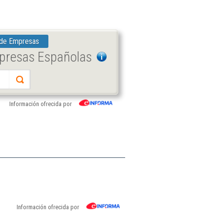
 de Empresas
mpresas Españolas
Información ofrecida por
Información ofrecida por