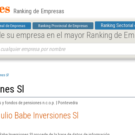
Ranking de Empresas
Ranking Sectorial
nal de Empresas
Ranking Provincial de Empresas
 de su empresa en el mayor Ranking de E
nes Sl
ones Sl
s y fondos de pensiones n.c.o.p. | Pontevedra
ulio Babe Inversiones Sl
Babe Inversiones Sl procede de la base de datos de información