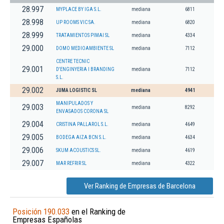
28.997
MYPLACE BY IGA S.L.
mediana
6811
28.998
UP ROOMS VIC SA.
mediana
6820
28.999
TRATAMIENTOS PIMAI SL
mediana
4334
29.000
DOMO MEDIOAMBIENTE SL
mediana
7112
CENTRE TECNIC
29.001
D'ENGINYERIA I BRANDING
mediana
7112
S.L.
29.002
JUMA LOGISTIC SL
mediana
4941
MANIPULADOS Y
29.003
mediana
8292
ENVASADOS CORONA SL
29.004
CRISTINA PALLAROL S.L.
mediana
4649
29.005
BODEGA AIZA BCN S.L.
mediana
4634
29.006
SKUM ACOUSTICS SL.
mediana
4619
29.007
MAR REFRIR SL
mediana
4322
Ver Ranking de Empresas de Barcelona
Posición 190.033
en el Ranking de
Empresas Españolas