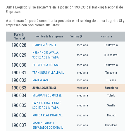
Juma Logistic Sl se encuentra en la posición 190.033 del Ranking Nacional de
Empresas.
A continuación podrá consultar la posición en el ranking de Juma Logistic Sl y
empresas con posiciones similares:
Posición
Nombre de la empresa
Ventas (€)
Provincia
Nacional
190.028
GRUPO MIÑO-97 SL
mediana
Pontevedra
HERNANDEZ AYALA,
190.029
mediana
Ciudad Real
SOCIEDAD LIMITADA
190.030
FLORISTERIA LOLA SL
mediana
Pontevedra
190.031
TRANS-REUS VILLALBA SL
mediana
Tarragona
190.032
MATERFRA SL
mediana
Huesca
190.033
JUMA LOGISTIC SL
mediana
Barcelona
190.034
MILAPAN GOURMET SL.
mediana
Toledo
EASY-GO TRAVEL CARE
190.035
mediana
Sevilla
SOCIEDAD LIMITADA.
190.036
RUBICA REAL ESTATE SL.
mediana
Madrid
MANIPULADOS Y
190.037
mediana
Barcelona
ENVASADOS CORONA SL