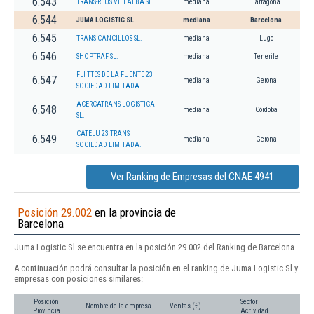
6.543
TRANS-REUS VILLALBA SL
mediana
Tarragona
6.544
JUMA LOGISTIC SL
mediana
Barcelona
6.545
TRANS CANCILLOS SL.
mediana
Lugo
6.546
SHOPTRAF SL.
mediana
Tenerife
FLI TTES DE LA FUENTE 23
6.547
mediana
Gerona
SOCIEDAD LIMITADA.
ACERCATRANS LOGISTICA
6.548
mediana
Córdoba
SL.
CATELU 23 TRANS
6.549
mediana
Gerona
SOCIEDAD LIMITADA.
Ver Ranking de Empresas del CNAE 4941
Posición 29.002
en la provincia de
Barcelona
Juma Logistic Sl se encuentra en la posición 29.002 del Ranking de Barcelona.
A continuación podrá consultar la posición en el ranking de Juma Logistic Sl y
empresas con posiciones similares:
Posición
Sector
Nombre de la empresa
Ventas (€)
Provincia
Actividad