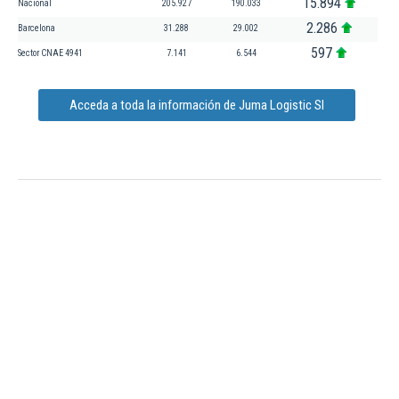
15.894
Nacional
205.927
190.033
2.286
Barcelona
31.288
29.002
597
Sector CNAE 4941
7.141
6.544
Acceda a toda la información de Juma Logistic Sl