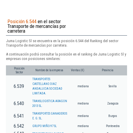
Posición 6.544
en el sector
Transporte de mercancías por
carretera
Juma Logistic Sl se encuentra en la posición 6.544 del Ranking del sector
Transporte de mercancías por carretera.
A continuación podrá consultar la posición en el ranking de Juma Logistic Sl y
empresas con posiciones similares:
Posición
Nombre de la empresa
Ventas (€)
Provincia
Sector
TRANSPORTES
CASTELLANO DIAZ
6.539
mediana
Sevilla
ANDALUCIA SOCIEDAD
LIMITADA.
TRANSLOGISTICA ARAGON
6.540
mediana
Zaragoza
2013 SL.
TRANSPORTES GANADEROS
6.541
mediana
Burgos
E. G. SL.
6.542
GRUPO MIÑO-97 SL
mediana
Pontevedra