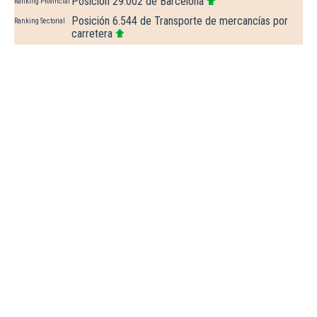
Posición 29.002 de Barcelona
Ranking Provincial
Posición 6.544 de Transporte de mercancías por
Ranking Sectorial
carretera