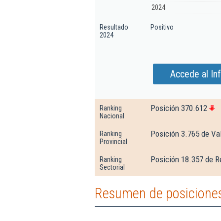
2024
Resultado
Positivo
2024
Accede al In
Posición 370.612
Ranking
Nacional
Posición 3.765 de Val
Ranking
Provincial
Posición 18.357 de R
Ranking
Sectorial
Resumen de posiciones