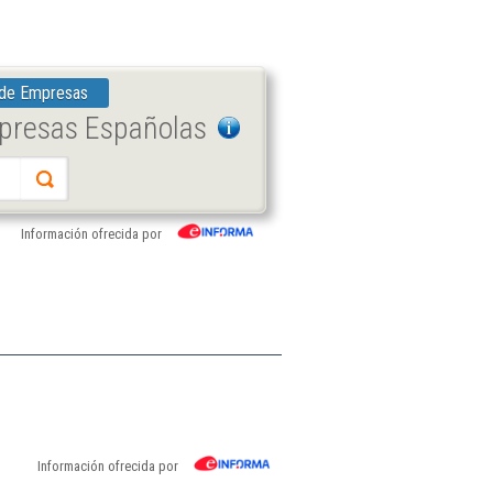
 de Empresas
mpresas Españolas
Información ofrecida por
Información ofrecida por