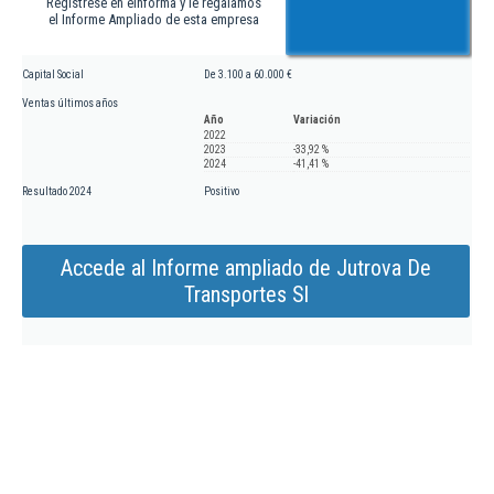
Regístrese en eInforma y le regalamos
el Informe Ampliado de esta empresa
Capital Social
De 3.100 a 60.000 €
Ventas últimos años
Año
Variación
2022
2023
-33,92 %
2024
-41,41 %
Resultado 2024
Positivo
Accede al Informe ampliado de Jutrova De
Transportes Sl