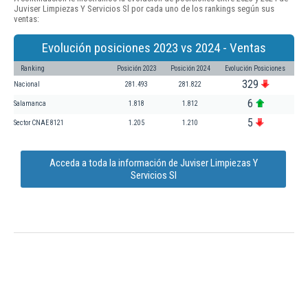
Juviser Limpiezas Y Servicios Sl por cada uno de los rankings según sus
ventas:
Evolución posiciones 2023 vs 2024 - Ventas
Ranking
Posición 2023
Posición 2024
Evolución Posiciones
329
Nacional
281.493
281.822
6
Salamanca
1.818
1.812
5
Sector CNAE 8121
1.205
1.210
Acceda a toda la información de Juviser Limpiezas Y
Servicios Sl