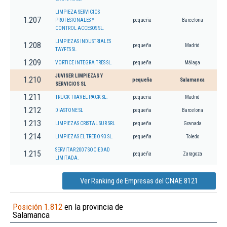
LIMPIEZA SERVICIOS
1.207
PROFESIONALES Y
pequeña
Barcelona
CONTROL ACCESOS SL.
LIMPIEZAS INDUSTRIALES
1.208
pequeña
Madrid
TAYFES SL
1.209
VORTICE INTEGRA TRES SL.
pequeña
Málaga
JUVISER LIMPIEZAS Y
1.210
pequeña
Salamanca
SERVICIOS SL
1.211
TRUCK TRAVEL PACK SL.
pequeña
Madrid
1.212
DIASTONE SL
pequeña
Barcelona
1.213
LIMPIEZAS CRISTAL SUR SRL
pequeña
Granada
1.214
LIMPIEZAS EL TREBO 93 SL.
pequeña
Toledo
SERVITAR 2007 SOCIEDAD
1.215
pequeña
Zaragoza
LIMITADA.
Ver Ranking de Empresas del CNAE 8121
Posición 1.812
en la provincia de
Salamanca