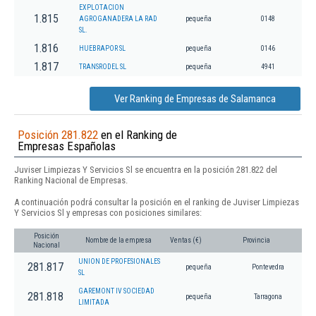
EXPLOTACION
1.815
AGROGANADERA LA RAD
pequeña
0148
SL.
1.816
HUEBRAPOR SL
pequeña
0146
1.817
TRANSRODEL SL
pequeña
4941
Ver Ranking de Empresas de Salamanca
Posición 281.822
en el Ranking de
Empresas Españolas
Juviser Limpiezas Y Servicios Sl se encuentra en la posición 281.822 del
Ranking Nacional de Empresas.
A continuación podrá consultar la posición en el ranking de Juviser Limpiezas
Y Servicios Sl y empresas con posiciones similares:
Posición
Nombre de la empresa
Ventas (€)
Provincia
Nacional
UNION DE PROFESIONALES
281.817
pequeña
Pontevedra
SL
GAREMONT IV SOCIEDAD
281.818
pequeña
Tarragona
LIMITADA