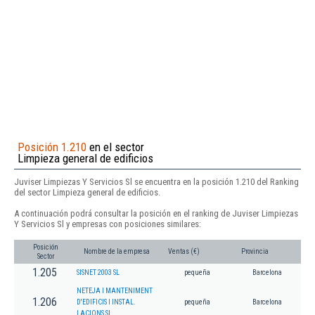
Posición 1.210
en el sector
Limpieza general de edificios
Juviser Limpiezas Y Servicios Sl se encuentra en la posición 1.210 del Ranking
del sector Limpieza general de edificios.
A continuación podrá consultar la posición en el ranking de Juviser Limpiezas
Y Servicios Sl y empresas con posiciones similares:
Posición
Nombre de la empresa
Ventas (€)
Provincia
Sector
1.205
SISNET 2003 SL
pequeña
Barcelona
NETEJA I MANTENIMENT
1.206
D'EDIFICIS I INSTAL.
pequeña
Barcelona
LACIONS SL.