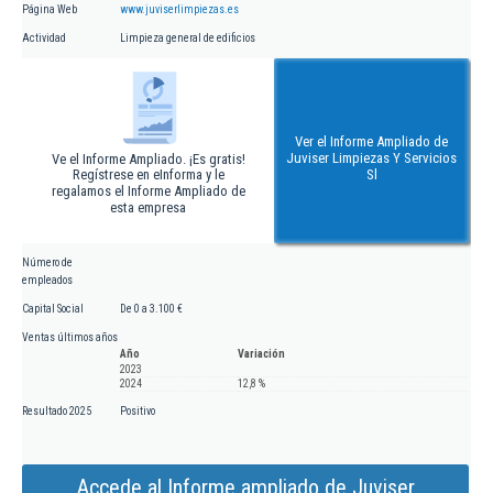
Página Web
www.juviserlimpiezas.es
Actividad
Limpieza general de edificios
Ver el Informe Ampliado de
Juviser Limpiezas Y Servicios
Ve el Informe Ampliado. ¡Es gratis!
Regístrese en eInforma y le
Sl
regalamos el Informe Ampliado de
esta empresa
Número de
empleados
Capital Social
De 0 a 3.100 €
Ventas últimos años
Año
Variación
2023
2024
12,8 %
Resultado 2025
Positivo
Accede al Informe ampliado de Juviser