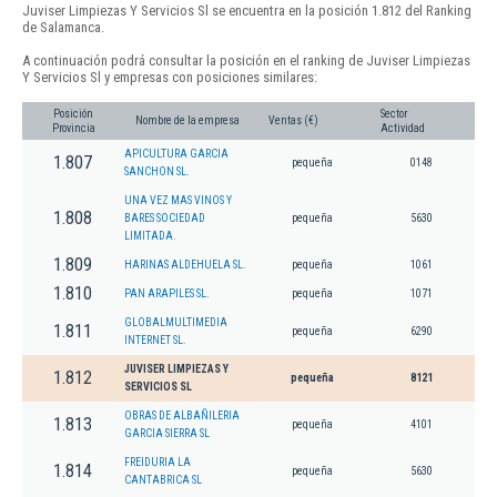
Juviser Limpiezas Y Servicios Sl se encuentra en la posición 1.812 del Ranking
de Salamanca.
A continuación podrá consultar la posición en el ranking de Juviser Limpiezas
Y Servicios Sl y empresas con posiciones similares:
Posición
Sector
Nombre de la empresa
Ventas (€)
Provincia
Actividad
APICULTURA GARCIA
1.807
pequeña
0148
SANCHON SL.
UNA VEZ MAS VINOS Y
1.808
BARES SOCIEDAD
pequeña
5630
LIMITADA.
1.809
HARINAS ALDEHUELA SL.
pequeña
1061
1.810
PAN ARAPILES SL.
pequeña
1071
GLOBALMULTIMEDIA
1.811
pequeña
6290
INTERNET SL.
JUVISER LIMPIEZAS Y
1.812
pequeña
8121
SERVICIOS SL
OBRAS DE ALBAÑILERIA
1.813
pequeña
4101
GARCIA SIERRA SL
FREIDURIA LA
1.814
pequeña
5630
CANTABRICA SL