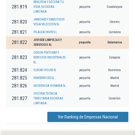
RENUEVA Y DECORA TU
281.819
VIDA, SOCIEDAD
pequeña
Guadalajara
LIMITADA.
JAMONES Y EMBUTIDOS
281.820
pequeña
Cáceres
VEGA SELECCION SL
281.821
PILALVA INVES S L
pequeña
Cantabria
JUVISER LIMPIEZAS Y
281.822
pequeña
Salamanca
SERVICIOS SL
ODEON PINTURAS Y
281.823
SERVICIOS INDUSTRIALES
pequeña
Zaragoza
SL.
281.824
ELROMI HOUSE SL
pequeña
Barcelona
281.825
SINKSERVICES SL
pequeña
Madrid
281.826
INCIDENCIA HORARIA SL.
pequeña
Madrid
OFICINA TECNICA
281.827
TRIBUTARIA SOCIEDAD
pequeña
Castellon
LIMITADA.
Ver Ranking de Empresas Nacional