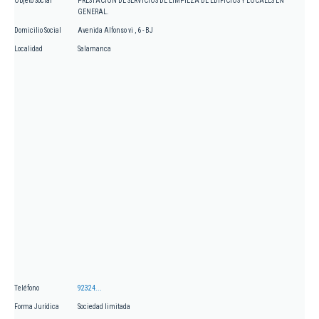
Objeto Social
PRESTACION DE SERVICIOS DE LIMPIEZA DE EDIFICIOS Y LOCALES EN
GENERAL.
Domicilio Social
Avenida Alfonso vi , 6 - BJ
Localidad
Salamanca
Teléfono
92324...
Forma Jurídica
Sociedad limitada