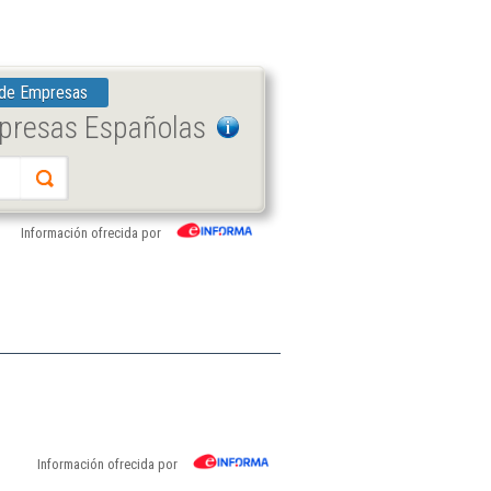
 de Empresas
mpresas Españolas
Información ofrecida por
Información ofrecida por