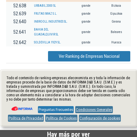
52.638
URBABIL 2000 SL
grande
Bizkaia
52.639
FRUTAS IMAZ S.L.
grande
Gipuzkoa
52.640
INBROOLL INDUSTRIES SL.
grande
Gerona
BAHIA DEL
52.641
grande
Baleares
GUADALQUIVIR SL
52.642
SOLDEVILLA 1929 SL.
grande
Huesca
Ver Ranking de Empresas Nacional
Todo el contenido de ranking-empresas.eleconomista.es y toda la información de
empresas procede de la base de datos de INFORMA D&B S.A.U. (S.M.E.) y es
tratada y suministrada por INFORMA D&B S.A.U. (S.M.E.). En todo caso, la
información de empresas que proporcionamos debe ser tenida en cuenta sólo
como un elemento más a considerar a la hora de adoptar decisiones comerciales
y no debe por tanto determinar las mismas.
Preguntas Frecuentes
Condiciones Generales
Política de Privacidad
Política de Cookies
Configuración de cookies
Hay más por ver