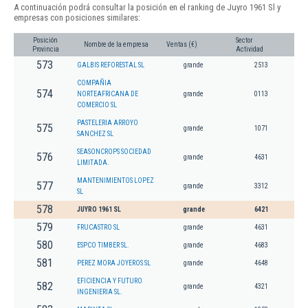
A continuación podrá consultar la posición en el ranking de Juyro 1961 Sl y
empresas con posiciones similares:
Posición
Sector
Nombre de la empresa
Ventas (€)
Provincia
Actividad
573
GALBIS REFORESTAL SL
grande
2513
COMPAÑIA
574
NORTEAFRICANA DE
grande
0113
COMERCIO SL
PASTELERIA ARROYO
575
grande
1071
SANCHEZ SL
SEASONCROPS SOCIEDAD
576
grande
4631
LIMITADA.
MANTENIMIENTOS LOPEZ
577
grande
3312
SL
578
JUYRO 1961 SL
grande
6421
579
FRUCASTRO SL
grande
4631
580
ESPCO TIMBER SL.
grande
4683
581
PEREZ MORA JOYEROS SL
grande
4648
EFICIENCIA Y FUTURO
582
grande
4321
INGENIERIA SL.