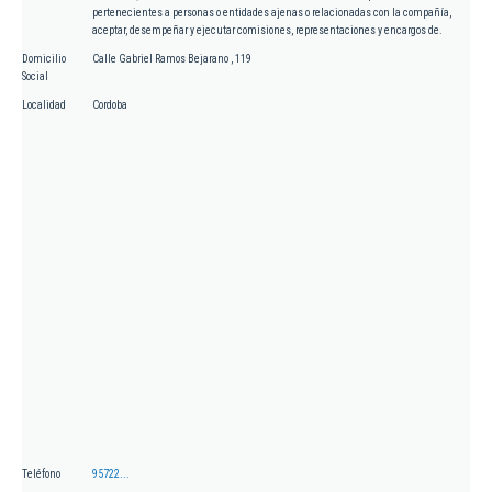
pertenecientes a personas o entidades ajenas o relacionadas con la compañía,
aceptar, desempeñar y ejecutar comisiones, representaciones y encargos de.
Domicilio
Calle Gabriel Ramos Bejarano , 119
Social
Localidad
Cordoba
Teléfono
95722...