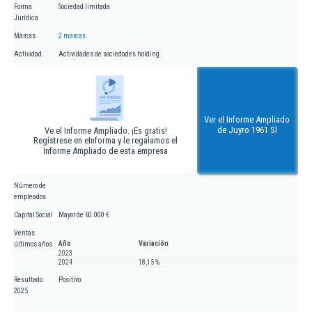
Forma
Sociedad limitada
Jurídica
Marcas
2 marcas
Actividad
Actividades de sociedades holding
Ver el Informe Ampliado
de Juyro 1961 Sl
Ve el Informe Ampliado. ¡Es gratis!
Regístrese en eInforma y le regalamos el
Informe Ampliado de esta empresa
Número de
empleados
Capital Social
Mayor de 60.000 €
Ventas
Año
Variación
últimos años
2023
2024
18,15 %
Resultado
Positivo
2025