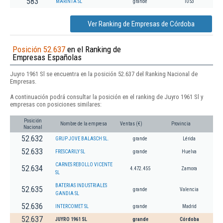
583
MARINTA SL
grande
1053
Ver Ranking de Empresas de Córdoba
Posición 52.637
en el Ranking de
Empresas Españolas
Juyro 1961 Sl se encuentra en la posición 52.637 del Ranking Nacional de
Empresas.
A continuación podrá consultar la posición en el ranking de Juyro 1961 Sl y
empresas con posiciones similares:
Posición
Nombre de la empresa
Ventas (€)
Provincia
Nacional
52.632
GRUP JOVE BALASCH SL.
grande
Lérida
52.633
FRESCARILY SL
grande
Huelva
CARNES REBOLLO VICENTE
52.634
4.472.455
Zamora
SL
BATERIAS INDUSTRIALES
52.635
grande
Valencia
GANDIA SL
52.636
INTERCOMET SL
grande
Madrid
52.637
JUYRO 1961 SL
grande
Córdoba