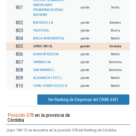
GESTION Y DESARROLLO
INMOBILIARIO
801
grande
Sevilla
PROMAPAM SOCIEDAD
ANONIMA
802
MIA EXHOL S.A.
grande
Baleares
803
TRUXTON SL
grande
Murcia
804
RIATLA INVESTMENTS SL.
grande
Madrid
805
JUYRO 1961 SL
grande
Córdoba
806
QUEKA RP SGEIC SA.
grande
Madrid
807
TARRASOL SA
grande
Barcelona
808
GMK BRANDS S.L.
grande
Barcelona
809
ALEGRANZA Y FEZ S.L.
grande
Madrid
810
CORAL HOMES HOLDCO SL.
grande
Madrid
Ver Ranking de Empresas del CNAE 6421
Posición 578
en la provincia de
Córdoba
Juyro 1961 Sl se encuentra en la posición 578 del Ranking de Córdoba.