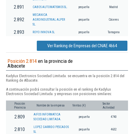
2.891
CABOS AUTOMATISMOS SL.
pequeña
Madrid
MECANICA
2.892
AGROINDUSTRIAL ALPER
pequeña
Cáceres
SL.
2.893
ROYO INNOVA SL
pequeña
Tarragona
Ver Ranking de Empresas del CNAE 4664
Posición 2.814
en la provincia de
Albacete
Kadylux Electronics Sociedad Limitada. se encuentra en la posición 2.814 del
Ranking de Albacete.
A continuación podrá consultar la posición en el ranking de Kadylux
Electronics Sociedad Limitada. y empresas con posiciones similares:
Posición
Sector
Nombre de la empresa
Ventas (€)
Provincia
Actividad
AIFOS INFORMATICA
2.809
pequeña
4740
SOCIEDAD LIMITADA.
LOPEZ GARRIDO PESCADOS
2.810
pequeña
4632
SL