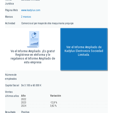
Jurídica
Página Web
www.kadylux.com
Marcas
2 marcas
Actividad
Comercio al por mayor de otra maquinaria y equipo
Ver el Informe Ampliado de
Kadylux Electronics Sociedad
Ve el Informe Ampliado. ¡Es gratis!
Regístrese en eInforma y le
Limitada.
regalamos el Informe Ampliado de
esta empresa
Número de
empleados
Capital Social
De 3.100 a 60.000 €
Ventas
Año
Variación
últimos años
2022
2023
-12,8 %
2024
3,82 %
Resultado
Positivo