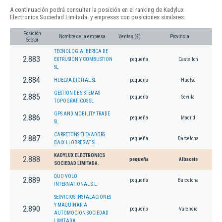
A continuación podrá consultar la posición en el ranking de Kadylux
Electronics Sociedad Limitada. y empresas con posiciones similares:
Posición
Nombre de la empresa
Ventas (€)
Provincia
Sector
TECNOLOGIA IBERICA DE
2.883
EXTRUSION Y COMBUSTION
pequeña
Castellon
SL
2.884
HUELVA DIGITAL SL
pequeña
Huelva
GESTION DE SISTEMAS
2.885
pequeña
Sevilla
TOPOGRAFICOS SL
GPS AND MOBILITY TRADE
2.886
pequeña
Madrid
SL
CARRETONS ELEVADORS
2.887
pequeña
Barcelona
BAIX LLOBREGAT SL.
KADYLUX ELECTRONICS
2.888
pequeña
Albacete
SOCIEDAD LIMITADA.
QUO VOLO
2.889
pequeña
Barcelona
INTERNATIONAL S.L.
SERVICIOS INSTALACIONES
Y MAQUINARIA
2.890
pequeña
Valencia
AUTOMOCION SOCIEDAD
LIMITADA.