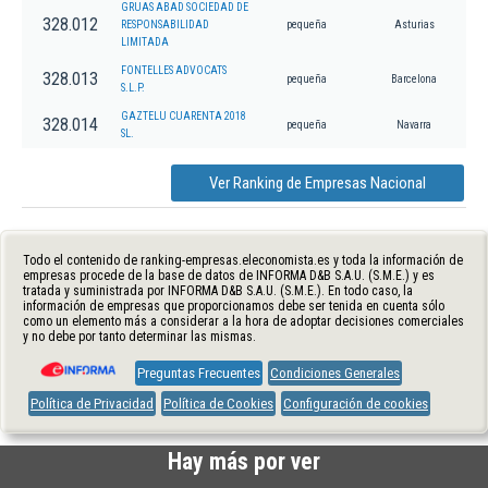
GRUAS ABAD SOCIEDAD DE
328.012
RESPONSABILIDAD
pequeña
Asturias
LIMITADA
FONTELLES ADVOCATS
328.013
pequeña
Barcelona
S.L.P.
GAZTELU CUARENTA 2018
328.014
pequeña
Navarra
SL.
Ver Ranking de Empresas Nacional
Todo el contenido de ranking-empresas.eleconomista.es y toda la información de
empresas procede de la base de datos de INFORMA D&B S.A.U. (S.M.E.) y es
tratada y suministrada por INFORMA D&B S.A.U. (S.M.E.). En todo caso, la
información de empresas que proporcionamos debe ser tenida en cuenta sólo
como un elemento más a considerar a la hora de adoptar decisiones comerciales
y no debe por tanto determinar las mismas.
Preguntas Frecuentes
Condiciones Generales
Política de Privacidad
Política de Cookies
Configuración de cookies
Hay más por ver