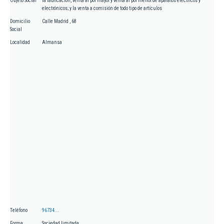
Objeto Social
la fabricación, venta al por mayor y venta al por menor de aparatos electricos y
electrónicos; y la venta a comisión de todo tipo de artículos
Domicilio
Calle Madrid , 68
Social
Localidad
Almansa
Teléfono
96734...
Forma
Sociedad limitada