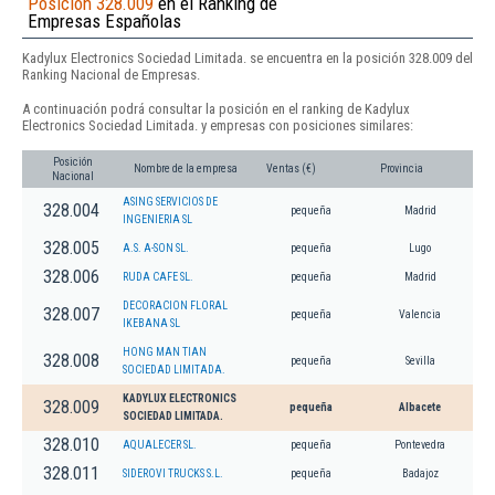
Posición 328.009
en el Ranking de
Empresas Españolas
Kadylux Electronics Sociedad Limitada. se encuentra en la posición 328.009 del
Ranking Nacional de Empresas.
A continuación podrá consultar la posición en el ranking de Kadylux
Electronics Sociedad Limitada. y empresas con posiciones similares:
Posición
Nombre de la empresa
Ventas (€)
Provincia
Nacional
ASING SERVICIOS DE
328.004
pequeña
Madrid
INGENIERIA SL
328.005
A.S. A-SON SL.
pequeña
Lugo
328.006
RUDA CAFE SL.
pequeña
Madrid
DECORACION FLORAL
328.007
pequeña
Valencia
IKEBANA SL
HONG MAN TIAN
328.008
pequeña
Sevilla
SOCIEDAD LIMITADA.
KADYLUX ELECTRONICS
328.009
pequeña
Albacete
SOCIEDAD LIMITADA.
328.010
AQUALECER SL.
pequeña
Pontevedra
328.011
SIDEROVI TRUCKS S.L.
pequeña
Badajoz