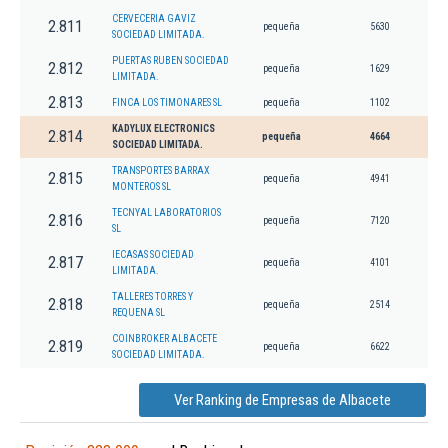
CERVECERIA GAVIZ
2.811
pequeña
5630
SOCIEDAD LIMITADA.
PUERTAS RUBEN SOCIEDAD
2.812
pequeña
1629
LIMITADA.
2.813
FINCA LOS TIMONARES SL
pequeña
1102
KADYLUX ELECTRONICS
2.814
pequeña
4664
SOCIEDAD LIMITADA.
TRANSPORTES BARRAX
2.815
pequeña
4941
MONTEROS SL
TECNYAL LABORATORIOS
2.816
pequeña
7120
SL
IECASAS SOCIEDAD
2.817
pequeña
4101
LIMITADA.
TALLERES TORRES Y
2.818
pequeña
2514
REQUENA SL
COINBROKER ALBACETE
2.819
pequeña
6622
SOCIEDAD LIMITADA.
Ver Ranking de Empresas de Albacete