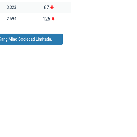
67
3.323
126
2.594
 Kang Miao Sociedad Limitada.