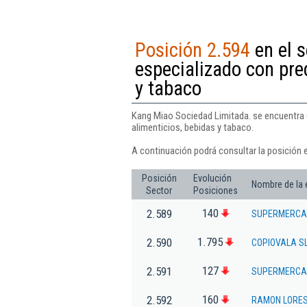
Posición 2.594
en el 
especializado con pre
y tabaco
Kang Miao Sociedad Limitada. se encuentra 
alimenticios, bebidas y tabaco.
A continuación podrá consultar la posición 
Posición
Evolución
Nombre de la
Sector
Posiciones
140
2.589
SUPERMERCA
1.795
2.590
COPIOVALA S
127
2.591
SUPERMERCAD
160
2.592
RAMON LORES