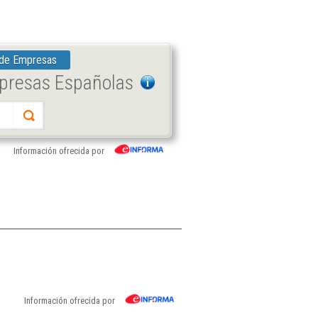
 de Empresas
mpresas Españolas
Información ofrecida por
Información ofrecida por