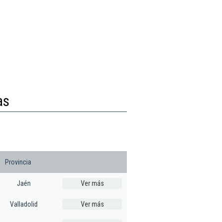
as
Provincia
Jaén
Ver más
Valladolid
Ver más