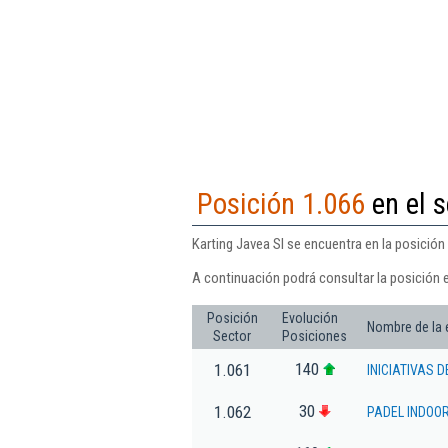
Posición 1.066
en el s
Karting Javea Sl se encuentra en la posición
A continuación podrá consultar la posición e
Posición
Evolución
Nombre de la
Sector
Posiciones
140
1.061
INICIATIVAS 
30
1.062
PADEL INDOOR