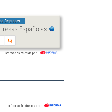
 de Empresas
mpresas Españolas
Información ofrecida por
Información ofrecida por