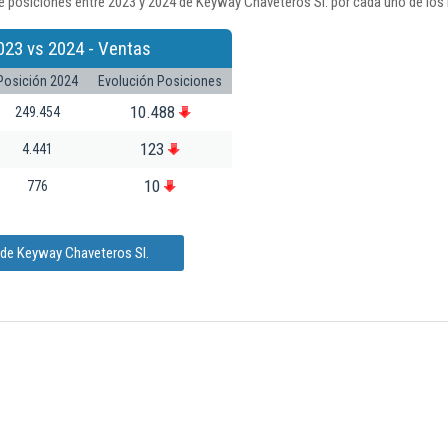
e posiciones entre 2023 y 2024 de Keyway Chaveteros Sl. por cada uno de los 
023 vs 2024 - Ventas
Posición 2024
Evolución Posiciones
10.488
249.454
123
4.441
10
776
 de Keyway Chaveteros Sl.