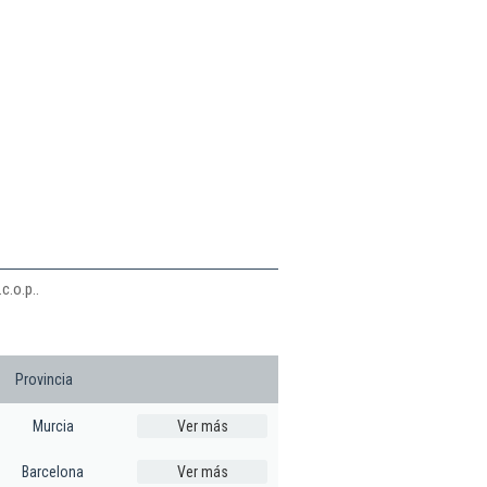
c.o.p..
Provincia
Murcia
Ver más
Barcelona
Ver más