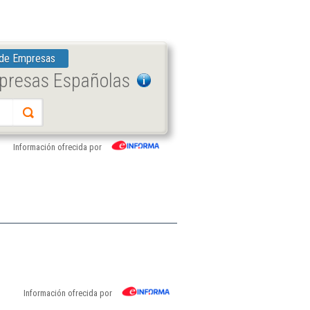
 de Empresas
mpresas Españolas
Información ofrecida por
Información ofrecida por