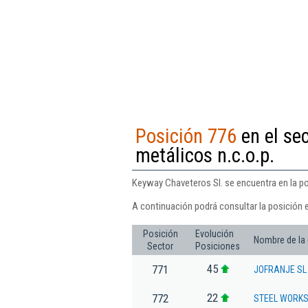
Posición 776
en el se
metálicos n.c.o.p.
Keyway Chaveteros Sl. se encuentra en la po
A continuación podrá consultar la posición 
Posición
Evolución
Nombre de la
Sector
Posiciones
45
771
JOFRANJE SL
22
772
STEEL WORKS