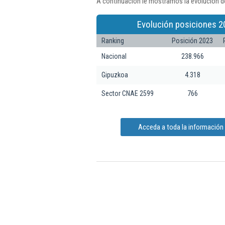
A continuación le mostramos la evolución d
Evolución posiciones 2
Ranking
Posición 2023
Nacional
238.966
Gipuzkoa
4.318
Sector CNAE 2599
766
Acceda a toda la información