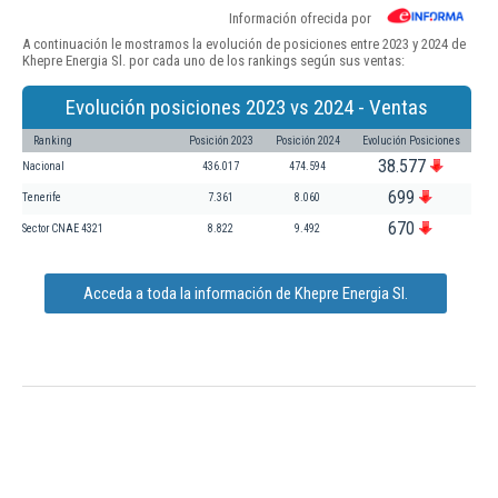
Información ofrecida por
A continuación le mostramos la evolución de posiciones entre 2023 y 2024 de
Khepre Energia Sl. por cada uno de los rankings según sus ventas:
Evolución posiciones 2023 vs 2024 - Ventas
Ranking
Posición 2023
Posición 2024
Evolución Posiciones
38.577
Nacional
436.017
474.594
699
Tenerife
7.361
8.060
670
Sector CNAE 4321
8.822
9.492
Acceda a toda la información de Khepre Energia Sl.