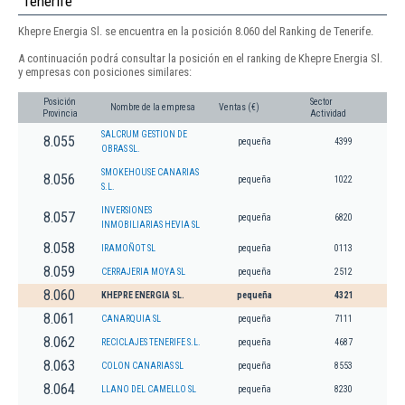
Tenerife
Khepre Energia Sl. se encuentra en la posición 8.060 del Ranking de Tenerife.
A continuación podrá consultar la posición en el ranking de Khepre Energia Sl.
y empresas con posiciones similares:
Posición
Sector
Nombre de la empresa
Ventas (€)
Provincia
Actividad
SALCRUM GESTION DE
8.055
pequeña
4399
OBRAS SL.
SMOKEHOUSE CANARIAS
8.056
pequeña
1022
S.L.
INVERSIONES
8.057
pequeña
6820
INMOBILIARIAS HEVIA SL
8.058
IRAMOÑOT SL
pequeña
0113
8.059
CERRAJERIA MOYA SL
pequeña
2512
8.060
KHEPRE ENERGIA SL.
pequeña
4321
8.061
CANARQUIA SL
pequeña
7111
8.062
RECICLAJES TENERIFE S.L.
pequeña
4687
8.063
COLON CANARIAS SL
pequeña
8553
8.064
LLANO DEL CAMELLO SL
pequeña
8230