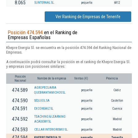
8.065
SUNTERNAL SL.
pequeña
6812
Ver Ranking de Empresas de Tenerife
Posición 474.594
en el Ranking de
Empresas Españolas
Khepre Energia Sl. se encuentra en la posición 474.594 del Ranking Nacional de
Empresas.
A continuación podrá consultar la posición en el ranking de Khepre Energia Sl.
y empresas con posiciones similares:
Posición
Nombre de la empresa
Ventas (€)
Provincia
Nacional
AGROPECUARIA
474.589
pequeña
Cádiz
QUEBRANTAMICHOS SL.
474.590
SEQUIOL SA
pequeña
Castellon
474.591
EXCONSAIZ SL
pequeña
Cuenca
TEACHING & LEARNING
474.592
pequeña
Madrid
ACADEMY SL
474.593
CELLAR INTERIORISMO SL.
pequeña
Madrid
474.594
KHEPRE ENERGIA SL.
pequeña
Tenerife