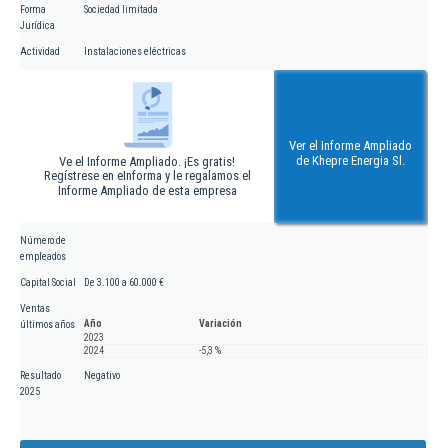
Forma
Sociedad limitada
Jurídica
Actividad
Instalaciones eléctricas
Ver el Informe Ampliado
de Khepre Energia Sl.
Ve el Informe Ampliado. ¡Es gratis!
Regístrese en eInforma y le regalamos el
Informe Ampliado de esta empresa
Número de
empleados
Capital Social
De 3.100 a 60.000 €
Ventas
Año
Variación
últimos años
2023
2024
-5,3 %
Resultado
Negativo
2025