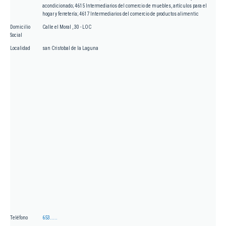
acondicionado; 4615 Intermediarios del comercio de muebles, artículos para el
hogar y ferretería; 4617 Intermediarios del comercio de productos alimentic
Domicilio
Calle el Moral , 30 - LOC
Social
Localidad
san Cristobal de la Laguna
Teléfono
653.....