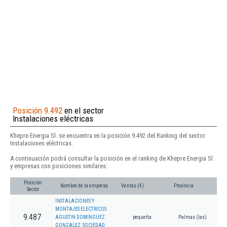
Posición 9.492
en el sector
Instalaciones eléctricas
Khepre Energia Sl. se encuentra en la posición 9.492 del Ranking del sector
Instalaciones eléctricas.
A continuación podrá consultar la posición en el ranking de Khepre Energia Sl.
y empresas con posiciones similares:
Posición
Nombre de la empresa
Ventas (€)
Provincia
Sector
INSTALACIONES Y
MONTAJES ELECTRICOS
9.487
AGUSTIN DOMINGUEZ
pequeña
Palmas (las)
GONZALEZ, SOCIEDAD