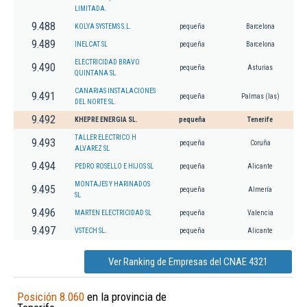
LIMITADA.
9.488
KOLYA SYSTEMS S.L.
pequeña
Barcelona
9.489
INELCAT SL
pequeña
Barcelona
ELECTRICIDAD BRAVO
9.490
pequeña
Asturias
QUINTANA SL
CANARIAS INSTALACIONES
9.491
pequeña
Palmas (las)
DEL NORTE SL.
9.492
KHEPRE ENERGIA SL.
pequeña
Tenerife
TALLER ELECTRICO H
9.493
pequeña
Coruña
ALVAREZ SL
9.494
PEDRO ROSELLO E HIJOS SL
pequeña
Alicante
MONTAJES Y HARINADOS
9.495
pequeña
Almería
SL
9.496
MARTEN ELECTRICIDAD SL
pequeña
Valencia
9.497
VSTECH SL.
pequeña
Alicante
Ver Ranking de Empresas del CNAE 4321
Posición 8.060
en la provincia de