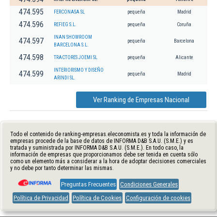
474.595
FERCONASA SL
pequeña
Madrid
474.596
REFIEG S.L.
pequeña
Coruña
INAN SHOWROOM
474.597
pequeña
Barcelona
BARCELONA S.L.
474.598
TRACTORES JOEMI SL
pequeña
Alicante
INTERIORISMO Y DISEÑO
474.599
pequeña
Madrid
ARINDI SL.
Ver Ranking de Empresas Nacional
Todo el contenido de ranking-empresas.eleconomista.es y toda la información de
empresas procede de la base de datos de INFORMA D&B S.A.U. (S.M.E.) y es
tratada y suministrada por INFORMA D&B S.A.U. (S.M.E.). En todo caso, la
información de empresas que proporcionamos debe ser tenida en cuenta sólo
como un elemento más a considerar a la hora de adoptar decisiones comerciales
y no debe por tanto determinar las mismas.
Preguntas Frecuentes
Condiciones Generales
Política de Privacidad
Política de Cookies
Configuración de cookies