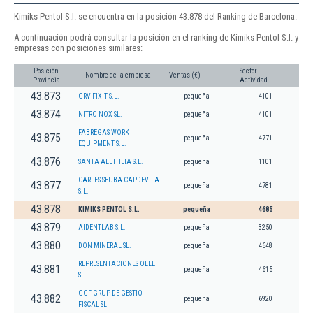
Kimiks Pentol S.l. se encuentra en la posición 43.878 del Ranking de Barcelona.
A continuación podrá consultar la posición en el ranking de Kimiks Pentol S.l. y
empresas con posiciones similares:
Posición
Sector
Nombre de la empresa
Ventas (€)
Provincia
Actividad
43.873
GRV FIXIT S.L.
pequeña
4101
43.874
NITRO NOX SL.
pequeña
4101
FABREGAS WORK
43.875
pequeña
4771
EQUIPMENT S.L.
43.876
SANTA ALETHEIA S.L.
pequeña
1101
CARLES SEUBA CAPDEVILA
43.877
pequeña
4781
S.L.
43.878
KIMIKS PENTOL S.L.
pequeña
4685
43.879
AIDENTLAB S.L.
pequeña
3250
43.880
DON MINERAL SL.
pequeña
4648
REPRESENTACIONES OLLE
43.881
pequeña
4615
SL.
GGF GRUP DE GESTIO
43.882
pequeña
6920
FISCAL SL