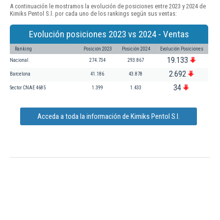
A continuación le mostramos la evolución de posiciones entre 2023 y 2024 de
Kimiks Pentol S.l. por cada uno de los rankings según sus ventas:
Evolución posiciones 2023 vs 2024 - Ventas
Ranking
Posición 2023
Posición 2024
Evolución Posiciones
19.133
Nacional
274.734
293.867
2.692
Barcelona
41.186
43.878
34
Sector CNAE 4685
1.399
1.433
Acceda a toda la información de Kimiks Pentol S.l.