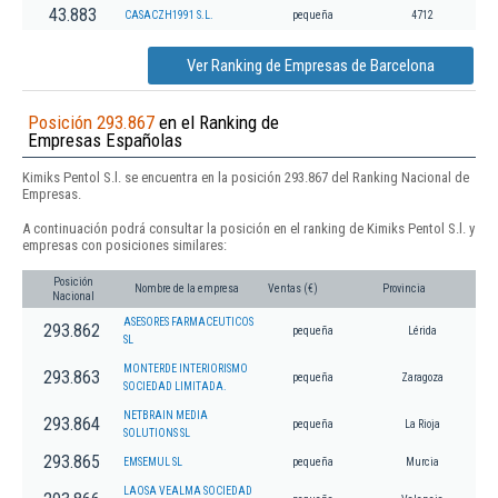
43.883
CASACZH1991 S.L.
pequeña
4712
Ver Ranking de Empresas de Barcelona
Posición 293.867
en el Ranking de
Empresas Españolas
Kimiks Pentol S.l. se encuentra en la posición 293.867 del Ranking Nacional de
Empresas.
A continuación podrá consultar la posición en el ranking de Kimiks Pentol S.l. y
empresas con posiciones similares:
Posición
Nombre de la empresa
Ventas (€)
Provincia
Nacional
ASESORES FARMACEUTICOS
293.862
pequeña
Lérida
SL
MONTERDE INTERIORISMO
293.863
pequeña
Zaragoza
SOCIEDAD LIMITADA.
NETBRAIN MEDIA
293.864
pequeña
La Rioja
SOLUTIONS SL
293.865
EMSEMUL SL
pequeña
Murcia
LAOSA VEALMA SOCIEDAD