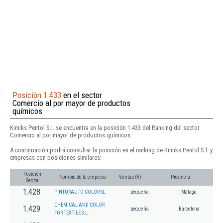
Posición 1.433
en el sector
Comercio al por mayor de productos
químicos
Kimiks Pentol S.l. se encuentra en la posición 1.433 del Ranking del sector
Comercio al por mayor de productos químicos.
A continuación podrá consultar la posición en el ranking de Kimiks Pentol S.l. y
empresas con posiciones similares:
Posición
Nombre de la empresa
Ventas (€)
Provincia
Sector
1.428
PINTURAUTO COLOR SL
pequeña
Málaga
CHEMICAL AND COLOR
1.429
pequeña
Barcelona
FOR TEXTILE S.L.