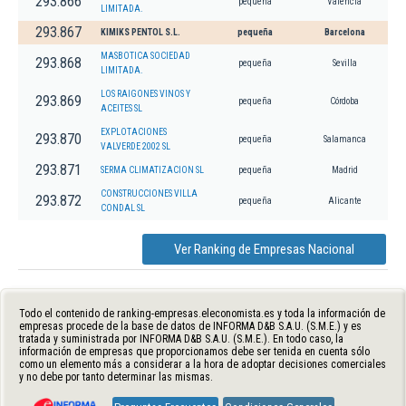
293.866
pequeña
Valencia
LIMITADA.
293.867
KIMIKS PENTOL S.L.
pequeña
Barcelona
MASBOTICA SOCIEDAD
293.868
pequeña
Sevilla
LIMITADA.
LOS RAIGONES VINOS Y
293.869
pequeña
Córdoba
ACEITES SL
EXPLOTACIONES
293.870
pequeña
Salamanca
VALVERDE 2002 SL
293.871
SERMA CLIMATIZACION SL
pequeña
Madrid
CONSTRUCCIONES VILLA
293.872
pequeña
Alicante
CONDAL SL
Ver Ranking de Empresas Nacional
Todo el contenido de ranking-empresas.eleconomista.es y toda la información de
empresas procede de la base de datos de INFORMA D&B S.A.U. (S.M.E.) y es
tratada y suministrada por INFORMA D&B S.A.U. (S.M.E.). En todo caso, la
información de empresas que proporcionamos debe ser tenida en cuenta sólo
como un elemento más a considerar a la hora de adoptar decisiones comerciales
y no debe por tanto determinar las mismas.