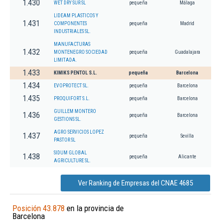
1.430
WET DRY SUR SL
pequeña
Málaga
LIDEAM PLASTICOS Y
1.431
COMPONENTES
pequeña
Madrid
INDUSTRIALES SL.
MANUFACTURAS
1.432
MONTENEGRO SOCIEDAD
pequeña
Guadalajara
LIMITADA.
1.433
KIMIKS PENTOL S.L.
pequeña
Barcelona
1.434
EVOPROTECT SL.
pequeña
Barcelona
1.435
PROQUIFORT S.L.
pequeña
Barcelona
GUILLEM MONTERO
1.436
pequeña
Barcelona
GESTIONS SL.
AGRO SERVICIOS LOPEZ
1.437
pequeña
Sevilla
PASTOR SL
SIDUM GLOBAL
1.438
pequeña
Alicante
AGRICULTURE SL.
Ver Ranking de Empresas del CNAE 4685
Posición 43.878
en la provincia de
Barcelona