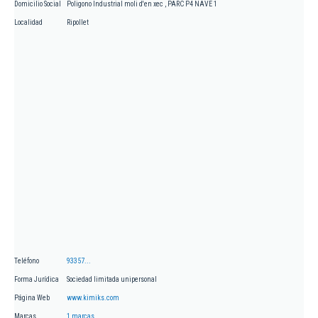
Domicilio Social
Poligono Industrial moli d'en xec , PARC P4 NAVE 1
Localidad
Ripollet
Teléfono
93357...
Forma Jurídica
Sociedad limitada unipersonal
Página Web
www.kimiks.com
Marcas
1 marcas