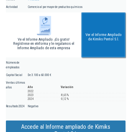
Actividad
Comercio al por mayor de productos químicos
Ver el Informe Ampliado
de Kimiks Pentol S.l.
Ve el Informe Ampliado. ¡Es gratis!
Regístrese en eInforma y le regalamos el
Informe Ampliado de esta empresa
Número de
empleados
Capital Social
De 3.100 a 60.000 €
Ventas últimos
Año
Variación
años
2022
2023
-8,65 %
2024
-0,12 %
Resultado 2024
Negativo
Accede al Informe ampliado de Kimiks